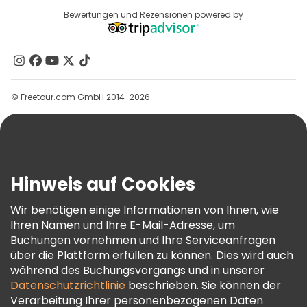
Reiseziele
Bewertungen und Rezensionen powered by
Affiliate-Programm
Über Uns
Kontakt
Gruppen
© Freetour.com GmbH 2014-2026
Hilfe
Blog
Presse
Sicherheit Und Datenschutz
Hinweis auf Cookies
AGB Und Rechtliches
Wir benötigen einige Informationen von Ihnen, wie
Cookie-Richtlinie
Ihren Namen und Ihre E-Mail-Adresse, um
Freetour Auszeichnungen
Buchungen vornehmen und Ihre Serviceanfragen
über die Plattform erfüllen zu können. Dies wird auch
Treueprogramm
während des Buchungsvorgangs und in unserer
Datenschutzrichtlinie
beschrieben. Sie können der
Verarbeitung Ihrer personenbezogenen Daten