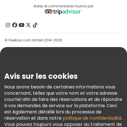
Destinations
Notes et commentaires fournis par
Programme D’affiliation
À Propos De Nous
Contactez-Nous
Groupes
© Freetour.com GmbH 2014-2026
Aide
Blog
Presse
Sécurité Et Confidentialité
Avis sur les cookies
Conditions Générales Et Mentions Légales
Nous avons besoin de certaines informations vous
Politique En Matière De Cookies
concernant, telles que votre nom et votre adresse
Freetour Prix
courriel afin de faire des réservations et de répondre
à vos demandes de service sur la plateforme. Ceci
Programme De Fidélité
est également détaillé lors du processus de
réservation et dans notre
politique de confidentialité
.
Vous pouvez toujours vous opposer au traitement de