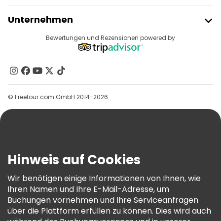
Freetour Beitreten
Unternehmen
Anbieter-Anmeldung
Reiseziele
Bewertungen und Rezensionen powered by
Affiliate-Programm
Über Uns
Kontakt
Gruppen
© Freetour.com GmbH 2014-2026
Hilfe
Blog
Presse
Sicherheit Und Datenschutz
Hinweis auf Cookies
AGB Und Rechtliches
Wir benötigen einige Informationen von Ihnen, wie
Cookie-Richtlinie
Ihren Namen und Ihre E-Mail-Adresse, um
Freetour Auszeichnungen
Buchungen vornehmen und Ihre Serviceanfragen
über die Plattform erfüllen zu können. Dies wird auch
Treueprogramm