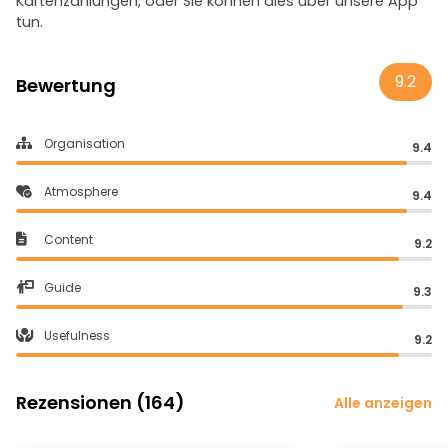
Kartenzahlungen, oder Sie können dies über unsere App
tun.
9.2
Bewertung
Organisation
9.4
Atmosphere
9.4
Content
9.2
Guide
9.3
Usefulness
9.2
Rezensionen (164)
Alle anzeigen