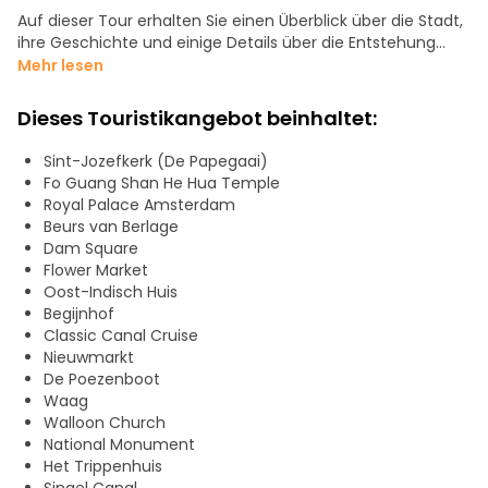
Auf dieser Tour erhalten Sie einen Überblick über die Stadt,
ihre Geschichte und einige Details über die Entstehung
dieser einzigartigen Stadt. Wir besuchen emblematische
Mehr lesen
Orte wie die Beurs van Berlage, den Königlichen Palast und
De Begijnhof. Während der Tour werden wir auch die
Dieses Touristikangebot beinhaltet:
Architektur des Goldenen Zeitalters der Niederlande
kennenlernen, die sich in der charakteristischen Bauweise
Sint-Jozefkerk (De Papegaai)
der Häuser widerspiegelt. Wir werden eine der belebtesten
Fo Guang Shan He Hua Temple
Gegenden der Stadt sehen, da sich hier die Geschäfts-
Royal Palace Amsterdam
und Touristenstraßen befinden. Wir werden verschiedene
Beurs van Berlage
Epochen durchlaufen und die Denkmäler bewundern, die
Dam Square
aus diesen Epochen erhalten geblieben sind.
Flower Market
Oost-Indisch Huis
Sie werden Amsterdam von seiner spirituellen Seite aus
Begijnhof
betrachten können, etwas über seine Leiden erfahren und
Classic Canal Cruise
einige Geschichten entdecken, die es zu einem der
Nieuwmarkt
wichtigsten Häfen der Welt gemacht haben.
De Poezenboot
Waag
Wir werden unter anderem folgende Viertel, Plätze und
Walloon Church
Denkmäler besichtigen:
National Monument
Hotel IBIS
Het Trippenhuis
Nieuwendijk