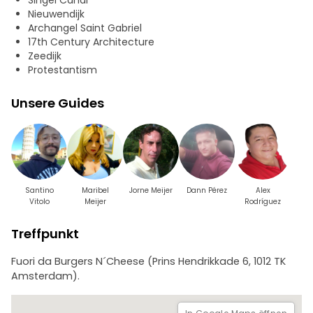
Singel Canal
Prins Hendrikkade
Nieuwendijk
Oude Hoogstraat
Archangel Saint Gabriel
Singel
17th Century Architecture
Zeedijk
Zeedijk
Nieuwmarkt
Protestantism
Dam-Platz
Unsere Guides
Die Tour ist nicht geeignet für Kinder unter 12 Jahren.
Santino
Maribel
Jorne Meijer
Dann Pérez
Alex
Vitolo
Meijer
Rodríguez
Treffpunkt
Fuori da Burgers N´Cheese (Prins Hendrikkade 6, 1012 TK
Amsterdam).