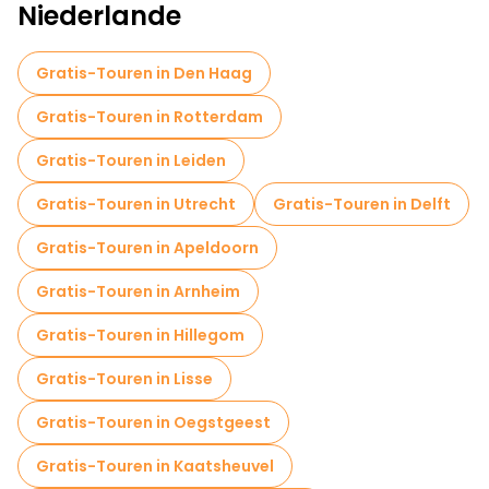
Niederlande
Sportaktivitäten in Amsterdam
Selbstgeführte Touren in Amsterdam
Gratis-Touren in Den Haag
Fluchtspiele in Amsterdam
Gratis-Touren in Rotterdam
Kostenlose Kriegstouren in Amsterdam
Gratis-Touren in Leiden
Jüdische Viertel Kostenlose Führungen in Amsterdam}
Gratis-Touren in Utrecht
Gratis-Touren in Delft
Kreuzfahrten in Amsterdam
Gratis-Touren in Apeldoorn
Museen in Amsterdam
Gratis-Touren in Arnheim
Führungen für kleine Gruppen in Amsterdam
Gratis-Touren in Hillegom
Markttouren in Amsterdam
Gratis-Touren in Lisse
Lokale Verkostungstouren in Amsterdam
Gratis-Touren in Oegstgeest
Kostenlose Tagesausflüge in Amsterdam
Gratis-Touren in Kaatsheuvel