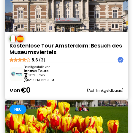
Kostenlose Tour Amsterdam: Besuch des
Museumsviertels
8.6
(3)
Bereitgestellt von
Innova Tours
3std 15min
12:15 PM, 12:30 PM
€0
Von
Auf Trinkgeldbasis
NEU