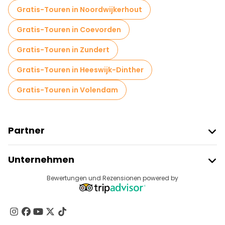
Kostenlose Nachtwanderungen in Amsterdam
Gratis-Touren in Noordwijkerhout
Fahrradtouren in Amsterdam
Gratis-Touren in Coevorden
Food-Touren in Amsterdam
Gratis-Touren in Zundert
Kostenlose Führungen in der Nähe Dam Square
Gratis-Touren in Heeswijk-Dinther
Kostenlose Führungen in der Nähe Van Gogh Museum
Gratis-Touren in Volendam
Kostenlose Führungen in der Nähe Rijksmuseum
Partner
Freetour Beitreten
Unternehmen
Anbieter-Anmeldung
Reiseziele
Bewertungen und Rezensionen powered by
Affiliate-Programm
Über Uns
Kontakt