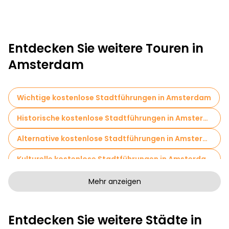
Entdecken Sie weitere Touren in
Amsterdam
Wichtige kostenlose Stadtführungen in Amsterdam
Historische kostenlose Stadtführungen in Amsterdam
Alternative kostenlose Stadtführungen in Amsterdam
Kulturelle kostenlose Stadtführungen in Amsterdam
Kunstfreie Stadtführungen in Amsterdam
Mehr anzeigen
Kostenlose Rundgänge für Familien in Amsterdam
Entdecken Sie weitere Städte in
Kneipentour in Amsterdam