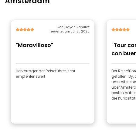
Amsterdam
von Brayan Ramirez
Bewertet am Jul 21, 2026
"Maravilloso"
"Tour co
con bue
Hervorragender Reiseführer, sehr
Der Reiseführ
empfehlenswert
gefallen. Dy
uns mit sei
über Amster
besten haben
die Kuriosität