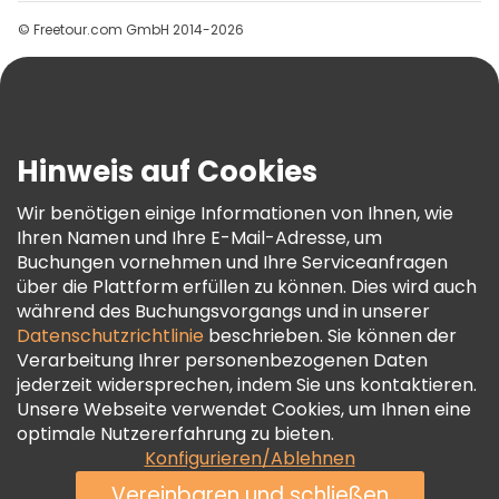
Gruppen
© Freetour.com GmbH 2014-2026
Hilfe
Blog
Presse
Sicherheit Und Datenschutz
Hinweis auf Cookies
AGB Und Rechtliches
Wir benötigen einige Informationen von Ihnen, wie
Cookie-Richtlinie
Ihren Namen und Ihre E-Mail-Adresse, um
Freetour Auszeichnungen
Buchungen vornehmen und Ihre Serviceanfragen
über die Plattform erfüllen zu können. Dies wird auch
Treueprogramm
während des Buchungsvorgangs und in unserer
Datenschutzrichtlinie
beschrieben. Sie können der
Verarbeitung Ihrer personenbezogenen Daten
jederzeit widersprechen, indem Sie uns kontaktieren.
Unsere Webseite verwendet Cookies, um Ihnen eine
optimale Nutzererfahrung zu bieten.
Konfigurieren/Ablehnen
Vereinbaren und schließen