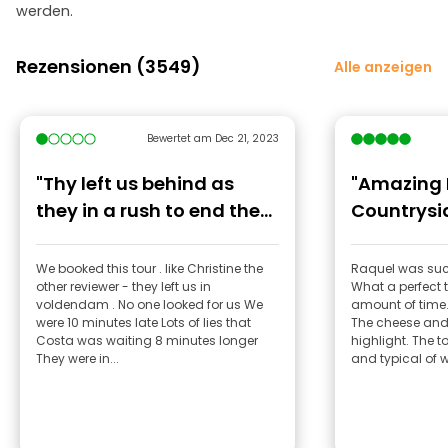
werden.
Rezensionen (3549)
Alle anzeigen
Bewertet am Dec 21, 2023
"Thy left us behind as
"Amazing
they in a rush to end the
Countrysid
tour today 21 Dec 2023"
We booked this tour . like Christine the
Raquel was su
other reviewer - they left us in
What a perfect t
voldendam . No one looked for us We
amount of time.
were 10 minutes late Lots of lies that
The cheese and 
Costa was waiting 8 minutes longer
highlight. The
They were in...
and typical of w