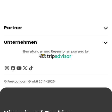
Partner
Freetour Beitreten
Unternehmen
Anbieter-Anmeldung
Reiseziele
Bewertungen und Rezensionen powered by
Affiliate-Programm
Über Uns
Kontakt
Gruppen
© Freetour.com GmbH 2014-2026
Hilfe
Blog
Presse
Sicherheit Und Datenschutz