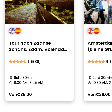
Tour nach Zaanse
Amsterda
Schans, Edam, Volendam
(kleine G
und Marken
9.5
(89)
9.3
6std 30min
2std 30mi
8:00 AM, 8:45 AM
10:30 AM, 2
Von
€35.00
Von
€29.00