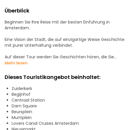
Überblick
Beginnen Sie Ihre Reise mit der besten Einführung in
Amsterdam.
Eine Vision der Stadt, die auf einzigartige Weise Geschichte
mit purer Unterhaltung verbindet.
Auf dieser Tour werden Sie Geschichten hören, die Sie
sonst nie hören würden. Mit einem fachkundigen Führer
Mehr lesen
erleben Sie die Geschichte dieser Stadt, von ihren
Anfängen als schlammiges Dorf an der Amstel bis zu ihrer
Dieses Touristikangebot beinhaltet:
Entwicklung zur wichtigsten Handelsstadt Europas.
Zuiderkerk
Von der wilden Geschichte der Prostitution und der
Begijnhof
Entkriminalisierung von Drogen bis hin zur Tragödie der
Centraal Station
Geschichte Anne Franks und der Besetzung durch die Nazis
Dam Square
- das Ziel ist es, Ihnen eine perfekte Einführung in diese
Beursplein
Stadt zu geben. Nach der Tour haben Sie alle Zeit der Welt,
Muntplein
um mit anderen Reisenden die Stadt weiter zu erkunden.
Lovers Canal Cruises Amsterdam
Nieuwmarkt