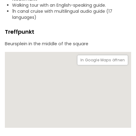
Ob Sie nun eines der berühmten Amsterdamer Museen
Walking tour with an English-speaking guide.
besuchen oder die Cafés und Bars des Jordaan-Viertels
1h canal cruise with multilingual audio guide (17
erkunden, diese Tour wird Ihnen helfen, sich in dieser oft
languages)
verwirrenden Stadt zurechtzufinden und das Beste aus
Ihrem Aufenthalt hier zu machen.
Treffpunkt
Am Ende der Tour erhalten Sie von unseren Guides
Beursplein in the middle of the square
Informationen zu einer einstündigen Bootsfahrt auf den
Grachten von Amsterdam.
In Google Maps öffnen