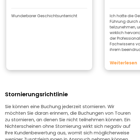
Wunderbarer Geschichtsunterricht
Ich hatte die Ge
Führung durch 
teilzunehmen, u
wirklich hervor
der Professiona
Fachwissens von
ihrem beeindru
und kulturellen
mehr an Bedeut
Weiterlesen
Begleitung eines
seine Leidensch
vermitteln verst
gut organisiert
symbolträchtige
Stornierungsrichtlinie
Universität von
Mayor von Alca
weiteren reizvoll
Sie können eine Buchung jederzeit stornieren. Wir
Erklärungen war
möchten Sie daran erinnern, die Buchungen von Touren
und voller intere
zu stornieren, an denen Sie nicht teilnehmen können. Ein
Geschichte zum
Nichterscheinen ohne Stornierung wirkt sich negativ auf
Zudem war der
Ihre Kundenbewertung aus, womit sich möglicherweise
professionell, 
weniger Zusatzleistungen in Anspruch nehmen können.
durchweg sehr