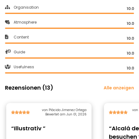
Organisation
10.0
Atmosphere
10.0
Content
10.0
Guide
10.0
Usefulness
10.0
Rezensionen (13)
Alle anzeigen
von Plácido Jimenez Ortega
Bewertet am Jun 01, 2026
“Illustrativ ”
“Alcalá d
besuchen 