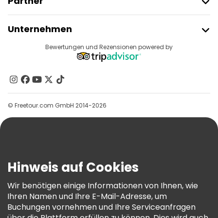
Partner
Freetour Beitreten
Unternehmen
Anbieter-Anmeldung
Reiseziele
Bewertungen und Rezensionen powered by
Affiliate-Programm
Über Uns
Kontakt
Gruppen
© Freetour.com GmbH 2014-2026
Hilfe
Blog
Presse
Sicherheit Und Datenschutz
Hinweis auf Cookies
AGB Und Rechtliches
Wir benötigen einige Informationen von Ihnen, wie
Cookie-Richtlinie
Ihren Namen und Ihre E-Mail-Adresse, um
Freetour Auszeichnungen
Buchungen vornehmen und Ihre Serviceanfragen
über die Plattform erfüllen zu können. Dies wird auch