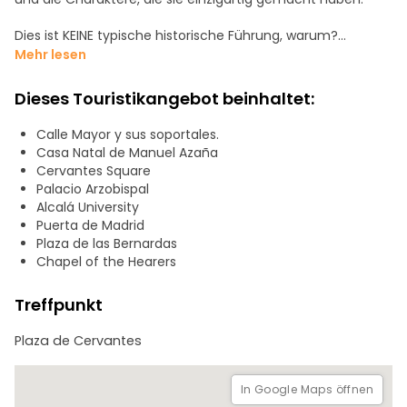
Dies ist KEINE typische historische Führung, warum?
Mehr lesen
Basierend auf echten dokumentarischen Archiven
Mit den Augen eines lokalen Führers
Dieses Touristikangebot beinhaltet:
Schauspielerische und dramatisierte Szenen
Interaktive Spiele und Aktivitäten
Calle Mayor y sus soportales.
Visuelles Material: Fotos und riesige Karten
Casa Natal de Manuel Azaña
Cervantes Square
- Was wir besuchen werden
Palacio Arzobispal
Plaza de Cervantes und die "Stadt der Störche"
Alcalá University
Universität von Alcalá
Puerta de Madrid
Hauptstraße
Plaza de las Bernardas
Cervantes' Geburtshaus und das Büro seines Vaters
Chapel of the Hearers
Das Haus von Manuel Azaña
Geschichte der Religionen in Alcalá
Treffpunkt
Erzbischöflicher Palast
Plaza de las Bernardas und Kloster
Plaza de Cervantes
Kathedrale-Magistrale. Cisneros und die Heiligen Kinder
Das Tor zu Madrid
In Google Maps öffnen
Kommen Sie und entdecken Sie das Land von Cervantes