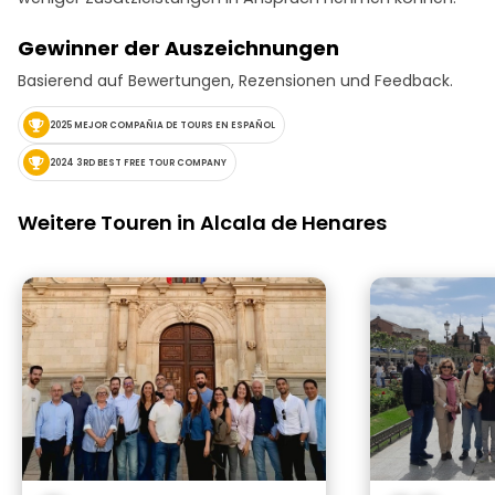
Man spürt die L
Interesse daran
Gewinner der Auszeichnungen
Spaß haben und
Zweifellos ist di
Basierend auf Bewertungen, Rezensionen und Feedback.
empfehlenswert
diejenigen, die 
2025 MEJOR COMPAÑIA DE TOURS EN ESPAÑOL
besuchen, als a
sie aus einer a
2024 3RD BEST FREE TOUR COMPANY
entdecken möc
Weitere Touren in Alcala de Henares