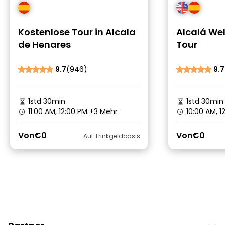
Kostenlose Tour in Alcala
Alcalá Wel
de Henares
Tour
9.7
(946)
9.7
1std 30min
1std 30min
11:00 AM, 12:00 PM
+3 Mehr
10:00 AM, 1
Von
€0
Von
€0
Auf Trinkgeldbasis