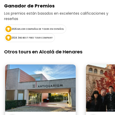
visitantes disfr
Ganador de Premios
duda, es una e
Los premios están basados en excelentes calificaciones y
recomendable t
visitan la ciud
reseñas
para quienes qu
desde otra pers
2025 MEJOR COMPAÑIA DE TOURS EN ESPAÑOL
2024 3RD BEST FREE TOUR COMPANY
Otros tours en Alcalá de Henares