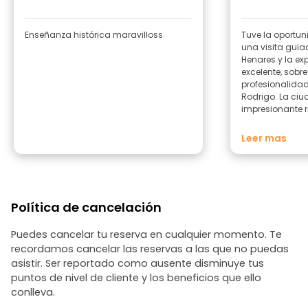
Enseñanza histórica maravilloss
Tuve la oportun
una visita guia
Henares y la ex
excelente, sobre
profesionalida
Rodrigo. La ciu
impresionante r
cultural, cobra
cuando la reco
Leer mas
guía que sabe t
conocimiento. E
bien organizad
emblemáticos c
Alcalá y la Cal
Política de cancelación
Henares, entre o
encanto. Las ex
claras, amenas 
Puedes cancelar tu reserva en cualquier momento. Te
curiosidades qu
recordamos cancelar las reservas a las que no puedas
cobre vida. Adem
asistir. Ser reportado como ausente disminuye tus
cercano y profe
puntos de nivel de cliente y los beneficios que ello
la visita resul
conlleva.
todo momento. 
los detalles y el