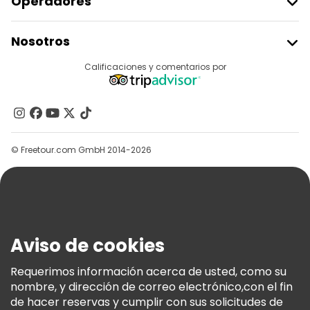
Operadores
Unirse A Freetour
Nosotros
Acceder Como Proveedor
Destinos
Calificaciones y comentarios por
Programa De Afiliados
Acerca De Nosotros
Contacto
Grupos
© Freetour.com GmbH 2014-2026
Ayuda
Blog
Prensa
Seguridad Y Privacidad
Aviso de cookies
Términos E Información Legal
Política De Cookies
Requerimos información acerca de usted, como su
nombre, y dirección de correo electrónico,con el fin
Freetour Premios
de hacer reservas y cumplir con sus solicitudes de