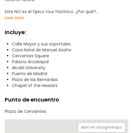
Este NO es el típico tour histórico. ¿Por qué?
Leer más
Basado en archivos documentales reales
Con la mirada de un guía local
Incluye:
Escenas actuadas y dramatizadas
Juegos y actividades interactivas
Calle Mayor y sus soportales.
Material visual: fotos y mapas gigantes
Casa Natal de Manuel Azaña
Cervantes Square
- Lo que visitaremos
Palacio Arzobispal
Plaza de Cervantes y la “ciudad de las cigüeñas”
Alcalá University
Universidad de Alcalá
Puerta de Madrid
Calle Mayor
Plaza de las Bernardas
Casa natal de Cervantes y el oficio de su padre
Chapel of the Hearers
Casa de Manuel Azaña
Historia de las religiones en Alcalá
Punto de encuentro
Palacio Arzobispal
Plaza de las Bernardas y convento
Plaza de Cervantes
Catedral-Magistral. Cisneros y los Santos Niños
Puerta de Madrid
Abrir en Google Maps
Ven a descubrir la tierra de Cervantes con una experiencia