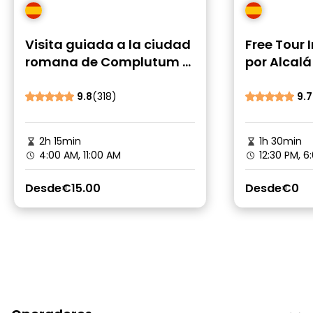
Visita guiada a la ciudad
Free Tour 
romana de Complutum y
por Alcal
al Museo Antiquarium
9.8
(318)
9.7
2h 15min
1h 30min
4:00 AM, 11:00 AM
12:30 PM, 6
Desde
€15.00
Desde
€0