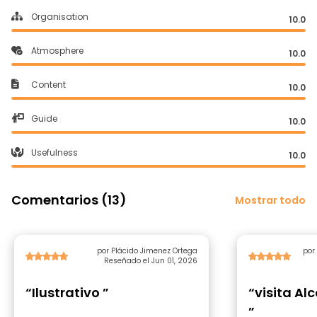
Organisation
10.0
Atmosphere
10.0
Content
10.0
Guide
10.0
Usefulness
10.0
Comentarios (13)
Mostrar todo
por Plácido Jimenez Ortega
Reseñado el Jun 01, 2026
“Ilustrativo ”
“visita Al
”