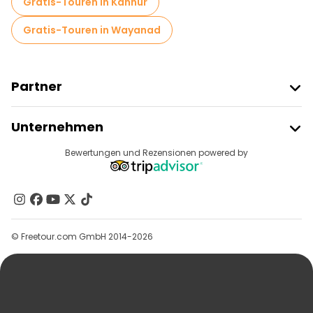
Gratis-Touren in Kannur
Gratis-Touren in Wayanad
Partner
Freetour Beitreten
Unternehmen
Anbieter-Anmeldung
Reiseziele
Bewertungen und Rezensionen powered by
Affiliate-Programm
Über Uns
Kontakt
Gruppen
© Freetour.com GmbH 2014-2026
Hilfe
Blog
Presse
Sicherheit Und Datenschutz