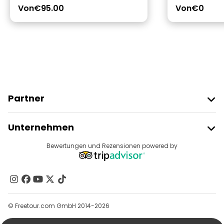
Von
€95.00
Von
€0
Partner
Freetour Beitreten
Unternehmen
Anbieter-Anmeldung
Reiseziele
Bewertungen und Rezensionen powered by
Affiliate-Programm
Über Uns
Kontakt
Gruppen
© Freetour.com GmbH 2014-2026
Hilfe