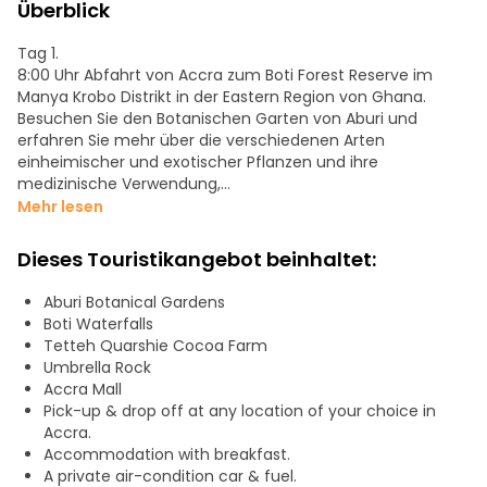
Überblick
Tag 1.
8:00 Uhr Abfahrt von Accra zum Boti Forest Reserve im
Manya Krobo Distrikt in der Eastern Region von Ghana.
Besuchen Sie den Botanischen Garten von Aburi und
erfahren Sie mehr über die verschiedenen Arten
einheimischer und exotischer Pflanzen und ihre
medizinische Verwendung,
den berühmten Ficus-Baum und den geschnitzten Baum,
Mehr lesen
der von unserem Lebensweg erzählt.
Dieses Touristikangebot beinhaltet:
Wandern Sie eine etwa eineinhalbstündige Rundtour vom
Besucherzentrum der Boti-Wasserfälle aus, steigen Sie die
Aburi Botanical Gardens
felsigen Boti-Hügel hinauf und hinunter, die etwa 250 Meter
Boti Waterfalls
hoch sind,
Tetteh Quarshie Cocoa Farm
um den geheimnisvollen Regenschirmfelsen und die 3-
Umbrella Rock
köpfige Palme zu besuchen.
Accra Mall
Erfrischen Sie sich an den Zwillingswasserfällen von Boti und
Pick-up & drop off at any location of your choice in
genießen Sie ihren malerischen Abfluss zu Boden.
Accra.
Accommodation with breakfast.
Übernachtung in Koforidua.
A private air-condition car & fuel.