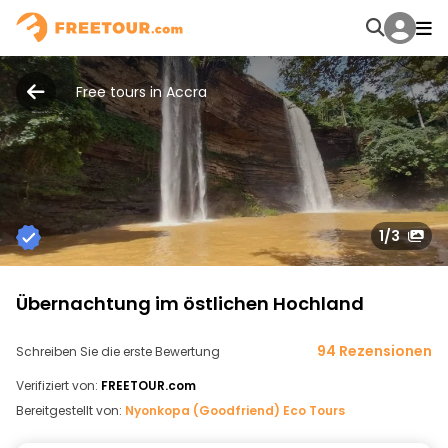
Free tours in Accra
1
/3
Übernachtung im östlichen Hochland
94 Rezensionen
Schreiben Sie die erste Bewertung
Verifiziert von:
FREETOUR.com
Bereitgestellt von:
Nyonkopa (Goodfriend) Eco Tours