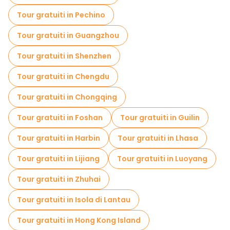
Gite giornaliere gratuite a Xi'an
Tour gratuiti in Pechino
Passeggiate notturne gratuite a Xi'an
Tour gratuiti in Guangzhou
Tour in bicicletta a Xi'an
Tour gratuiti in Shenzhen
Tour gastronomici a Xi'an
Tour gratuiti in Chengdu
Tour gratuiti nelle vicinanze Emperor Qinshihuang's Mausoleum Site Museum
Tour gratuiti in Chongqing
Tour gratuiti nelle vicinanze Museum of the Terra-cotta Warriors and Horses of Qin Shihuang Ticket Office
Tour gratuiti in Foshan
Tour gratuiti in Guilin
Tour gratuiti in Harbin
Tour gratuiti in Lhasa
Tour gratuiti in Lijiang
Tour gratuiti in Luoyang
Tour gratuiti in Zhuhai
Tour gratuiti in Isola di Lantau
Tour gratuiti in Hong Kong Island