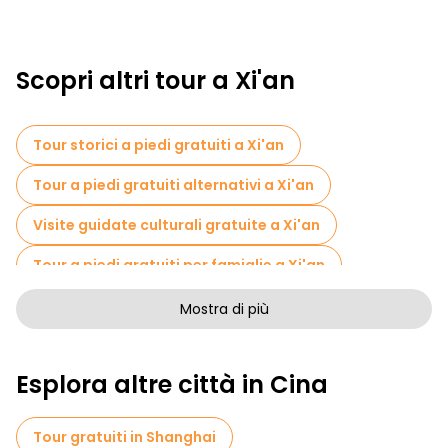
Scopri altri tour a Xi'an
Tour storici a piedi gratuiti a Xi'an
Tour a piedi gratuiti alternativi a Xi'an
Visite guidate culturali gratuite a Xi'an
Tour a piedi gratuiti per famiglie a Xi'an
Pub Crawl tour a Xi'an
Attività sportive a Xi'an
Mostra di più
Musei in Xi'an
Tour per piccoli gruppi in Xi'an
Esplora altre città in Cina
Visite al mercato in Xi'an
Tour di degustazione locali in Xi'an
Tour gratuiti in Shanghai