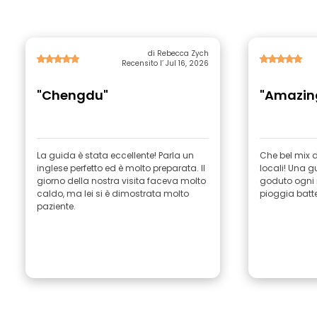
di Rebecca Zych
Recensito l’ Jul 16, 2026
"Chengdu"
"Amazin
La guida è stata eccellente! Parla un
Che bel mix di
inglese perfetto ed è molto preparata. Il
locali! Una g
giorno della nostra visita faceva molto
goduto ogni
caldo, ma lei si è dimostrata molto
pioggia batt
paziente.