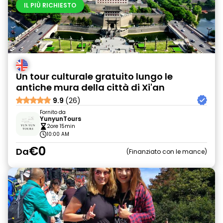
IL PIÙ RICHIESTO
Un tour culturale gratuito lungo le
antiche mura della città di Xi'an
9.9
(26)
Fornito da
YunyunTours
2ore 15min
10:00 AM
€0
Da
Finanziato con le mance