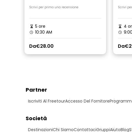
Sazan-Karaburun
Kara
Scrivi per primo una recensione
Scrivi pe
5 ore
4 o
10:30 AM
9:00
Da
€28.00
Da
€2
Partner
Iscriviti Al Freetour
Accesso Del Fornitore
Programma 
Società
Destinazioni
Chi Siamo
Contattaci
Gruppi
Aiuto
Blog
S