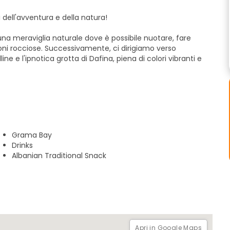
 dell'avventura e della natura!
 una meraviglia naturale dove è possibile nuotare, fare
ioni rocciose. Successivamente, ci dirigiamo verso
ine e l'ipnotica grotta di Dafina, piena di colori vibranti e
lvaggio e incontaminato dove è possibile immergersi in
n, dove la natura ha scolpito spettacolari formazioni
he, una gemma nascosta sotto le onde.
cco di storia e perfetto per le immersioni. Si naviga poi
Grama Bay
ottoli bianchi e acque turchesi, dove si trova la splendida
Drinks
Albanian Traditional Snack
e è possibile nuotare, fare snorkeling ed escursioni per
ggio.
ella bellezza incontaminata di Karaburun, un vero paradiso
bito l'avventura di una vita!
Apri in Google Maps