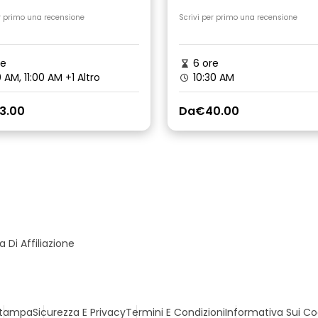
burun
Haxhi Ali a Valona
r primo una recensione
Scrivi per primo una recensione
re
6 ore
 AM, 11:00 AM
+1 Altro
10:30 AM
3.00
Da
€40.00
Di Affiliazione
tampa
Sicurezza E Privacy
Termini E Condizioni
Informativa Sui Co