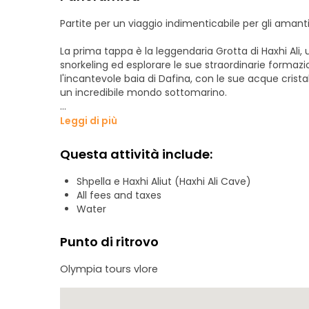
Partite per un viaggio indimenticabile per gli amanti
La prima tappa è la leggendaria Grotta di Haxhi Ali,
snorkeling ed esplorare le sue straordinarie formaz
l'incantevole baia di Dafina, con le sue acque cristall
un incredibile mondo sottomarino.
L'avventura continua a Bristan Bay, un paradiso se
Leggi di più
acque incontaminate. Si esplora poi il Secret Canyo
rocciose. Qui scoprirete anche la Grotta delle foc
Questa attività include:
Visiteremo poi l'appartata Englishman Bay, un sito ri
Shpella e Haxhi Aliut (Haxhi Ali Cave)
verso la Baia di Lloviz, una spiaggia mozzafiato di ci
All fees and taxes
Grotta Azzurra.
Water
Infine, raggiungiamo la maestosa Baia di Grama, dov
Punto di ritrovo
una vista panoramica di questo straordinario paesa
Olympia tours vlore
Unitevi a noi in questa emozionante esplorazione d
di grotte, scogliere e spiagge magiche! Prenotate su