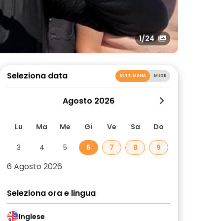
1
/24
Seleziona data
SETTIMANA
MESE
Agosto 2026
Lu
Ma
Me
Gi
Ve
Sa
Do
3
4
5
6
7
8
9
6 Agosto 2026
Seleziona ora e lingua
Inglese