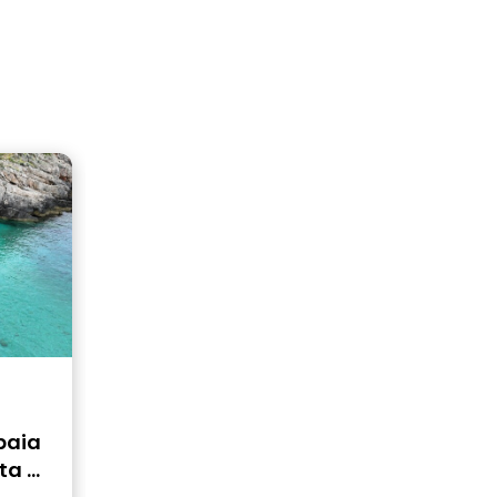
baia
ta di