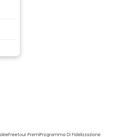
okie
Freetour Premi
Programma Di Fidelizzazione