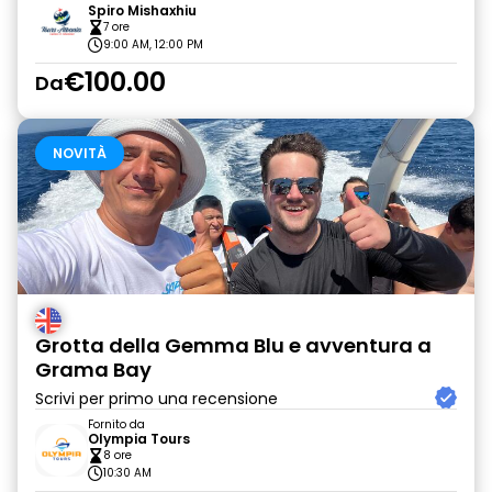
Spiro Mishaxhiu
7 ore
9:00 AM, 12:00 PM
€100.00
Da
NOVITÀ
Grotta della Gemma Blu e avventura a
Grama Bay
Scrivi per primo una recensione
Fornito da
Olympia Tours
8 ore
10:30 AM