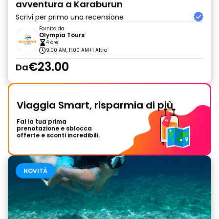
avventura a Karaburun
Scrivi per primo una recensione
Fornito da
Olympia Tours
4 ore
9:00 AM, 11:00 AM
+1 Altro
€23.00
Da
Viaggia Smart, risparmia di più
Fai la tua prima
prenotazione e sblocca
offerte e sconti incredibili.
NOVITÀ