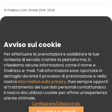
Gruppi
© Freetour.com GmbH 2014-2026
Aiuto
Blog
Stampa
Sicurezza E Privacy
Avviso sui cookie
Termini E Condizioni
Informativa Sui Cookie
Per effettuare le prenotazioni e soddisfare le tue
richieste di servizio tramite la piattaforma, ti
Freetour Premi
chiediamo alcune informazioni, come il nome e
Programma Di Fidelizzazione
l'indirizzo e-mail. Tali informazioni sono riportate in
dettaglio durante il processo di prenotazione e nella
nostra
informativa sulla privacy
. Puoi sempre opporti
al trattamento dei tuoi dati personali contattandoci.
Il nostro sito utilizza i cookie per offrire un'esperienza
utente ottimale.
Configurare/Disaccordo
Accetta e chiudi