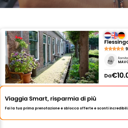
Flessinga
9
Fornit
MAVO
€10.
Da
Viaggia Smart, risparmia di più
Fai la tua prima prenotazione e sblocca offerte e sconti incredibili