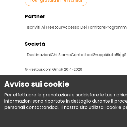
Tour gratuiti in Terschuur
Partner
Iscriviti Al Freetour
Accesso Del Fornitore
Programma 
Società
Destinazioni
Chi Siamo
Contattaci
Gruppi
Aiuto
Blog
S
© Freetour.com GmbH 2014-2026
Avviso sui cookie
Per effettuare le prenotazioni e soddisfare le tue richies
informazioni sono riportate in dettaglio durante il pro
personali contattandoci. Il nostro sito utilizza i cookie 