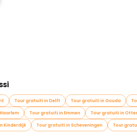
ssi
ht
Tour gratuiti in Delft
Tour gratuiti in Gouda
To
n Haarlem
Tour gratuiti in Emmen
Tour gratuiti in Otte
in Kinderdijk
Tour gratuiti in Scheveningen
Tour gratui