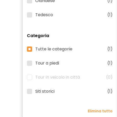
Olandese
(1)
Tedesco
(1)
Categoria
Tutte le categorie
(1)
Tour a piedi
(1)
Tour in veicolo in città
(0)
Siti storici
(1)
Elimina tutto