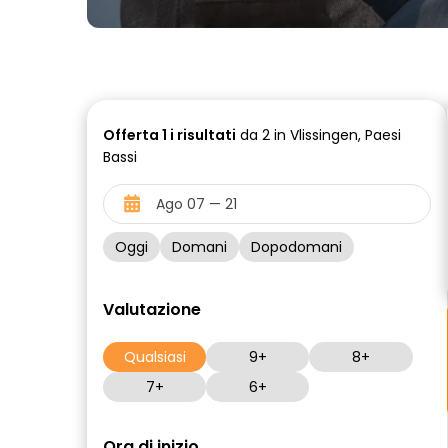
Offerta
1 i
risultati
da 2 in Vlissingen, Paesi
Bassi
Oggi
Domani
Dopodomani
Valutazione
Qualsiasi
9+
8+
7+
6+
Ora di inizio