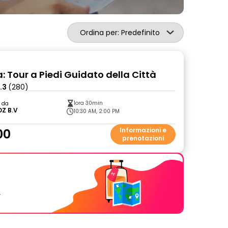
Ordina per: Predefinito
: Tour a Piedi Guidato della Città
.3
(280)
1ora 30min
o da
Z B.V
10:30 AM, 2:00 PM
00
Informazioni e
prenotazioni
.