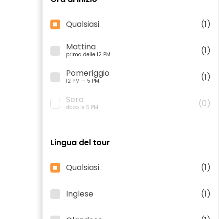
Qualsiasi
(1)
Mattina
(1)
prima delle 12 PM
Pomeriggio
(1)
12 PM — 5 PM
Sera
(0)
dopo le 5 PM
Lingua del tour
Qualsiasi
(1)
Inglese
(1)