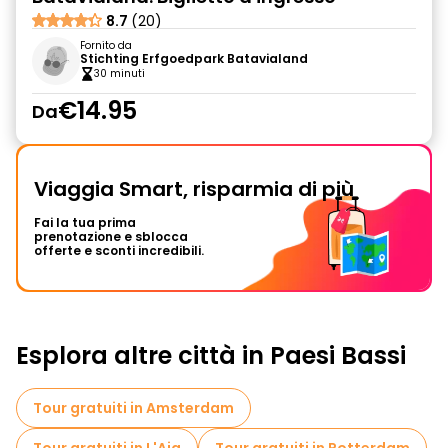
8.7
(20)
Fornito da
Stichting Erfgoedpark Batavialand
30 minuti
€14.95
Da
Viaggia Smart, risparmia di più
Fai la tua prima
prenotazione e sblocca
offerte e sconti incredibili.
Esplora altre città in Paesi Bassi
Tour gratuiti in Amsterdam