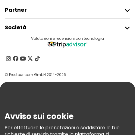
Partner
Iscriviti Al Freetour
Società
Accesso Del Fornitore
Destinazioni
Valutazioni e recensioni con tecnologia
Programma Di Affiliazione
Chi Siamo
Contattaci
Gruppi
© Freetour.com GmbH 2014-2026
Aiuto
Blog
Stampa
Sicurezza E Privacy
Avviso sui cookie
Termini E Condizioni
Informativa Sui Cookie
Per effettuare le prenotazioni e soddisfare le tue
richieste di servizio tramite la piattaforma, ti