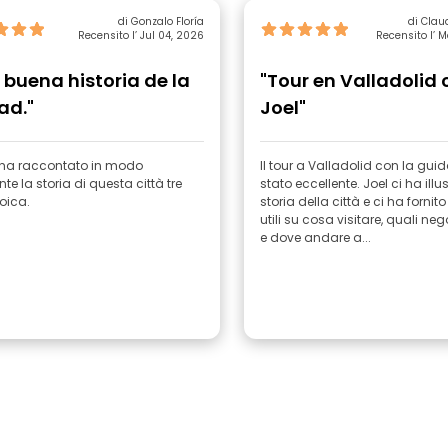
di Gonzalo Floría
di Clau
Recensito l’ Jul 04, 2026
Recensito l’ 
 buena historia de la
"Tour en Valladolid 
ad."
Joel"
i ha raccontato in modo
Il tour a Valladolid con la guid
nte la storia di questa città tre
stato eccellente. Joel ci ha illu
roica.
storia della città e ci ha fornit
utili su cosa visitare, quali ne
e dove andare a...