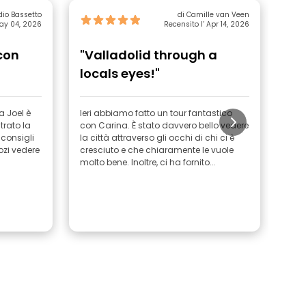
dio Bassetto
di Camille van Veen
May 04, 2026
Recensito l’ Apr 14, 2026
con
"Valladolid through a
"C
locals eyes!"
a Joel è
Ieri abbiamo fatto un tour fantastico
Graz
strato la
con Carina. È stato davvero bello vedere
scop
o consigli
la città attraverso gli occhi di chi ci è
per 
gozi vedere
cresciuto e che chiaramente le vuole
duran
molto bene. Inoltre, ci ha fornito...
dav