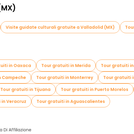
 (MX)
Visite guidate culturali gratuite a Valladolid (MX)
Tour
uiti in Oaxaca
Tour gratuiti in Merida
Tour gratuiti 
 in Campeche
Tour gratuiti in Monterrey
Tour gratuiti
Tour gratuiti in Tijuana
Tour gratuiti in Puerto Morelos
i in Veracruz
Tour gratuiti in Aguascalientes
Di Affiliazione