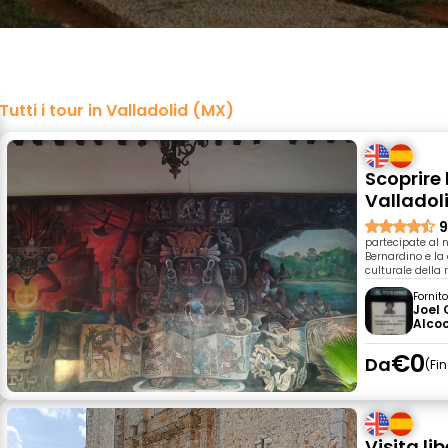
Tutti i tour in Valladolid (MX)
Scoprire 
Valladol
9
partecipate al n
Bernardino e la
culturale della 
Fornit
Joel
Alco
€0
Da
Fi
Visita li