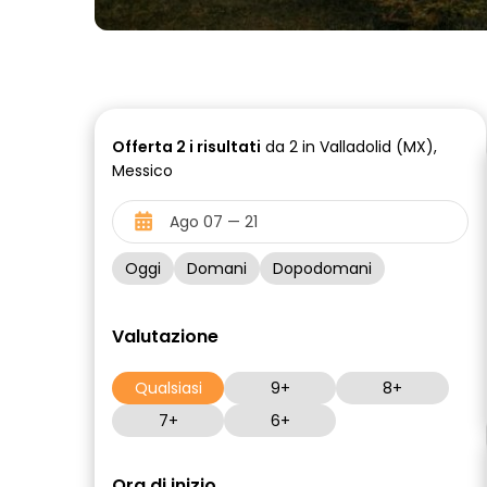
Offerta
2 i
risultati
da 2 in Valladolid (MX),
Messico
Oggi
Domani
Dopodomani
Valutazione
Qualsiasi
9+
8+
7+
6+
Ora di inizio