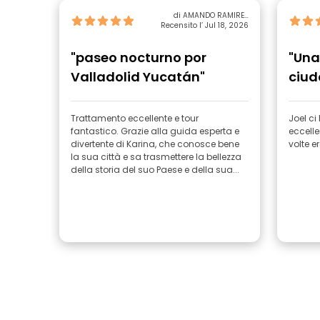
di AMANDO RAMIREZ
Recensito l’ Jul 18, 2026
FUENTES
"paseo nocturno por
"Una
Valladolid Yucatán"
ciud
Trattamento eccellente e tour
Joel c
fantastico. Grazie alla guida esperta e
eccelle
divertente di Karina, che conosce bene
volte e
la sua città e sa trasmettere la bellezza
della storia del suo Paese e della sua...