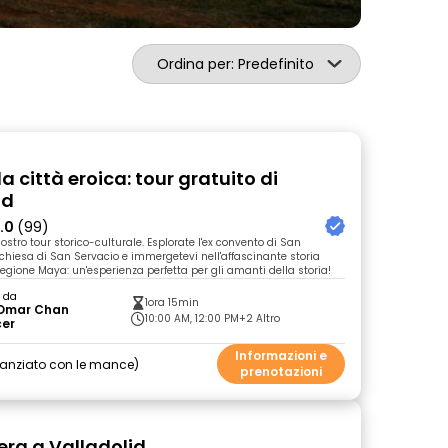
Ordina per: Predefinito
la città eroica: tour gratuito di
id
.0
(99)
ostro tour storico-culturale. Esplorate l'ex convento di San
 chiesa di San Servacio e immergetevi nell'affascinante storia
regione Maya: un'esperienza perfetta per gli amanti della storia!
o da
1ora 15min
 Omar Chan
10:00 AM, 12:00 PM
+2 Altro
cer
Informazioni e
nanziato con le mance
prenotazioni
bera a Valladolid