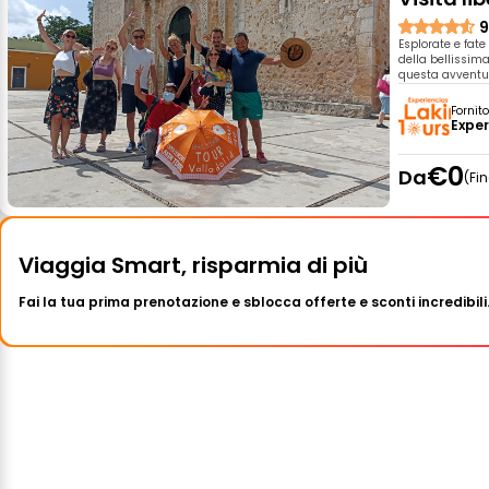
9
Esplorate e fate
della bellissima
questa avventu
Fornit
Exper
€0
Da
Fi
Viaggia Smart, risparmia di più
Fai la tua prima prenotazione e sblocca offerte e sconti incredibili