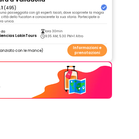
.1
(495)
 una passeggiata con gli esperti locali, dove scoprirete la magia
 città dello Yucatan e conoscerete la sua storia. Partecipate a
ra unica.
1ora 30min
o da
iencias LakinTours
9:35 AM, 5:30 PM
+1 Altro
Informazioni e
nanziato con le mance
prenotazioni
.