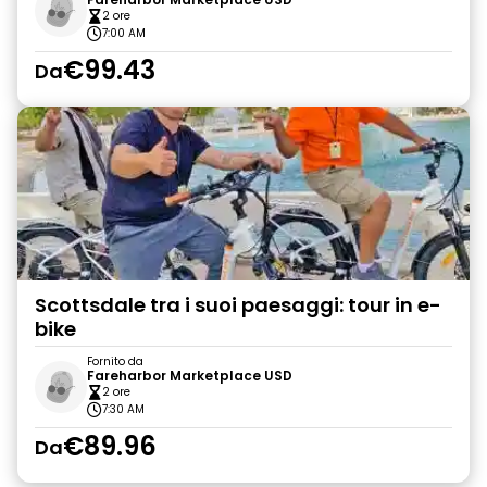
2 ore
7:00 AM
€99.43
Da
Scottsdale tra i suoi paesaggi: tour in e-
bike
Fornito da
Fareharbor Marketplace USD
2 ore
7:30 AM
€89.96
Da