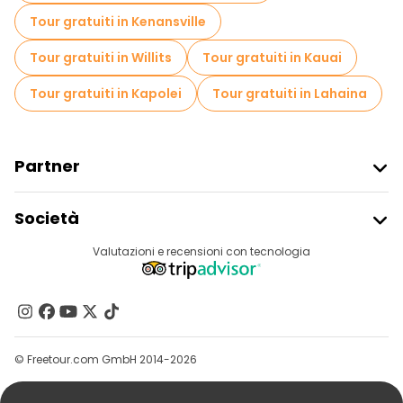
Tour gratuiti in Kenansville
Tour gratuiti in Willits
Tour gratuiti in Kauai
Tour gratuiti in Kapolei
Tour gratuiti in Lahaina
Partner
Iscriviti Al Freetour
Società
Accesso Del Fornitore
Destinazioni
Valutazioni e recensioni con tecnologia
Programma Di Affiliazione
Chi Siamo
Contattaci
Gruppi
© Freetour.com GmbH 2014-2026
Aiuto
Blog