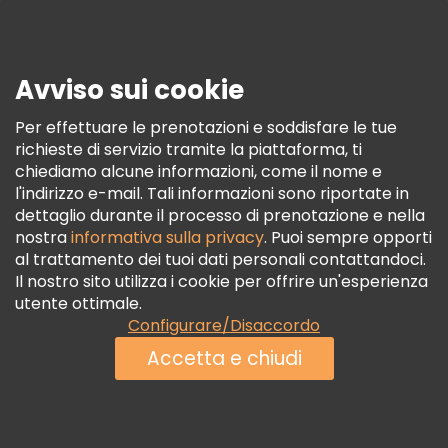
Stampa
Sicurezza E Privacy
Avviso sui cookie
Termini E Condizioni
Informativa Sui Cookie
Per effettuare le prenotazioni e soddisfare le tue
richieste di servizio tramite la piattaforma, ti
Freetour Premi
chiediamo alcune informazioni, come il nome e
Programma Di Fidelizzazione
l'indirizzo e-mail. Tali informazioni sono riportate in
dettaglio durante il processo di prenotazione e nella
nostra
informativa sulla privacy
. Puoi sempre opporti
al trattamento dei tuoi dati personali contattandoci.
Il nostro sito utilizza i cookie per offrire un'esperienza
utente ottimale.
Configurare/Disaccordo
Accetta e chiudi