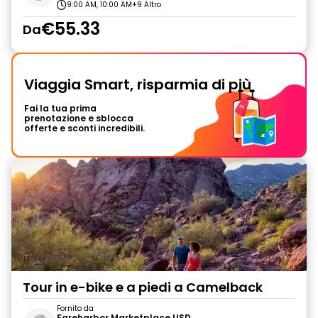
9:00 AM, 10:00 AM
+9 Altro
€55.33
Da
Viaggia Smart, risparmia di più
Fai la tua prima
prenotazione e sblocca
offerte e sconti incredibili.
Tour in e-bike e a piedi a Camelback
Fornito da
Fareharbor Marketplace USD