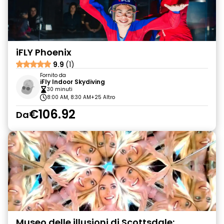
iFLY Phoenix
9.9
(1)
Fornito da
iFly Indoor Skydiving
30 minuti
8:00 AM, 8:30 AM
+25 Altro
€106.92
Da
Museo delle illusioni di Scottsdale: