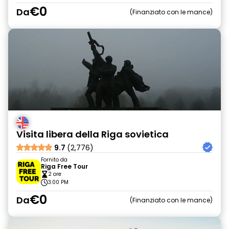
€0
Da
Finanziato con le mance
Visita libera della Riga sovietica
9.7
(2,776)
Fornito da
Riga Free Tour
2 ore
3:00 PM
€0
Da
Finanziato con le mance