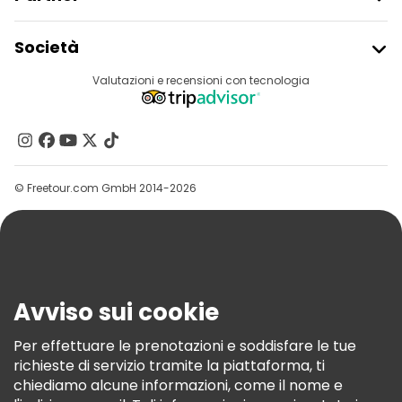
Tour di degustazione locali in Riga
Iscriviti Al Freetour
Società
Tour in bicicletta a Riga
Accesso Del Fornitore
Destinazioni
Valutazioni e recensioni con tecnologia
Programma Di Affiliazione
Tour gratuiti nelle vicinanze St. Peter's Church
Chi Siamo
Tour gratuiti nelle vicinanze The Freedom Monument
Contattaci
Tour gratuiti nelle vicinanze House of the Black Heads
Gruppi
© Freetour.com GmbH 2014-2026
Aiuto
Blog
Stampa
Sicurezza E Privacy
Avviso sui cookie
Termini E Condizioni
Informativa Sui Cookie
Per effettuare le prenotazioni e soddisfare le tue
richieste di servizio tramite la piattaforma, ti
Freetour Premi
chiediamo alcune informazioni, come il nome e
Programma Di Fidelizzazione