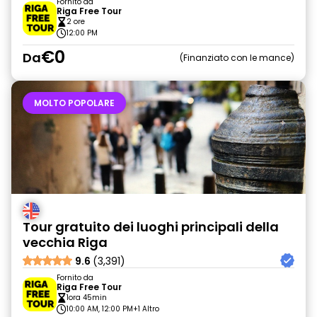
Fornito da
Riga Free Tour
2 ore
12:00 PM
€0
Da
Finanziato con le mance
MOLTO POPOLARE
Tour gratuito dei luoghi principali della
vecchia Riga
9.6
(3,391)
Fornito da
Riga Free Tour
1ora 45min
10:00 AM, 12:00 PM
+1 Altro