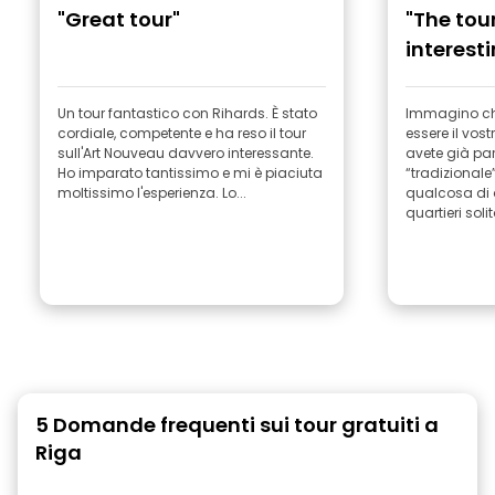
"Great tour"
"The tou
interest
Un tour fantastico con Rihards. È stato
Immagino ch
cordiale, competente e ha reso il tour
essere il vos
sull'Art Nouveau davvero interessante.
avete già par
Ho imparato tantissimo e mi è piaciuta
“tradizionale
moltissimo l'esperienza. Lo...
qualcosa di 
quartieri soli
5 Domande frequenti sui tour gratuiti a
Riga