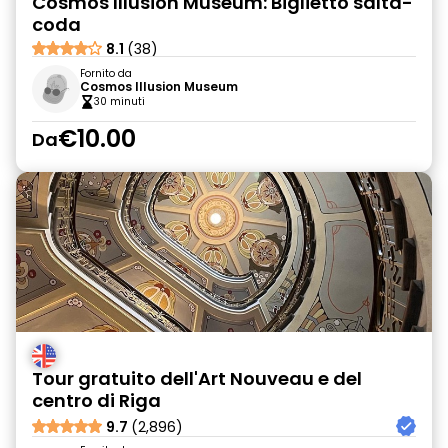
Cosmos Illusion Museum: Biglietto salta-
coda
8.1
(38)
Fornito da
Cosmos Illusion Museum
30 minuti
€10.00
Da
Tour gratuito dell'Art Nouveau e del
centro di Riga
9.7
(2,896)