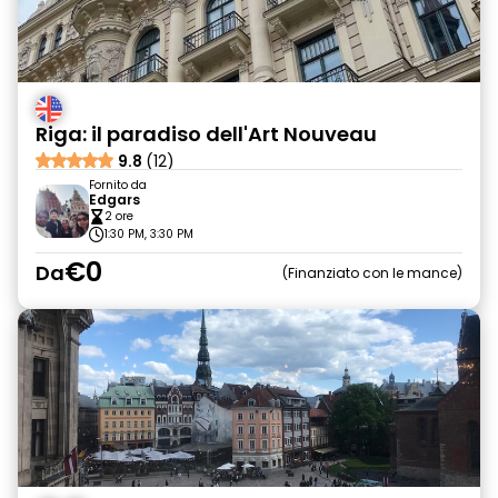
Riga: il paradiso dell'Art Nouveau
9.8
(12)
Fornito da
Edgars
2 ore
1:30 PM, 3:30 PM
€0
Da
Finanziato con le mance