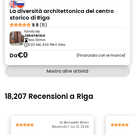
La diversità architettonica del centro
storico di Riga
9.8
(15)
Fornito da
Jekaterina
1ora 30min
11:00 AM, 4:00 PM
+1 Altro
€0
Da
Finanziato con le mance
Mostra altre attività
18,207 Recensioni a Riga
di Bernadett Bihari
Recensito l’ Jul 21, 2026