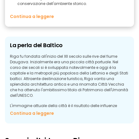
conservazione dell'ambiente storico.
Continua a leggere
La perla del Baltico
Riga fu fondata all'inizio del XII secolo sulle rive del fiume
Daugava. Inizialmente era una piccola città portuale. Nel
corso dei secoli si è sviluppata notevolmente e oggi è la
capitale e la metropoli più popolosa della Lettonia e degli Stati
baltici. Attraente destinazione turistica, Riga vanta una
splendida architettura antica e una rinomata Città Vecchia
che ha ottenuto l'ambitissimo titolo di Patrimonio dell'Umanità
dell'UNESCO.
L'immagine attuale della città è il risultato delle influenze
tedesche, svedesi e sovietiche che l'hanno plasmata nel corso
Continua a leggere
dei secoli. La città presenta edifici in stile Art Nouveau e uno
splendido stile medievale tedesco, che la rendono
incredibilmente affascinante e pittoresca. Camminare lungo
le strade acciottolate della Città Vecchia è come entrare in