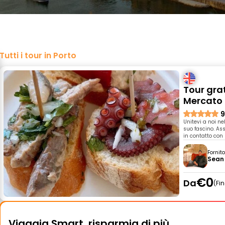
Tutti i tour in Porto
Tour grat
Mercato 
9
Unitevi a noi nel
suo fascino. Ass
in contatto con 
Fornit
Sean
€0
Da
Fi
Viaggia Smart, risparmia di più