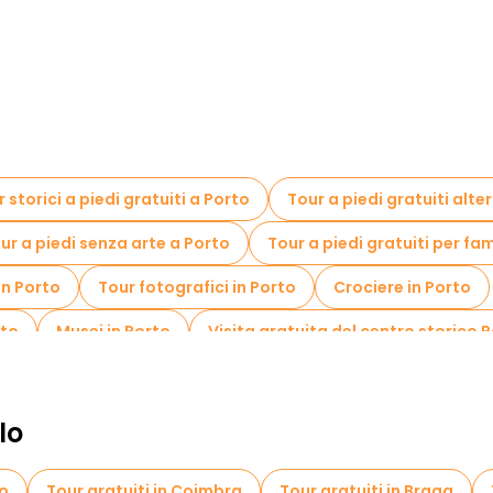
 storici a piedi gratuiti a Porto
Tour a piedi gratuiti alte
ur a piedi senza arte a Porto
Tour a piedi gratuiti per fa
in Porto
Tour fotografici in Porto
Crociere in Porto
rto
Musei in Porto
Visita gratuita del centro storico 
ione locali in Porto
Gite giornaliere gratuite a Porto
i a Porto
Tour gratuiti nelle vicinanze Porto Cathedral
lo
ro
Tour gratuiti in Coimbra
Tour gratuiti in Braga