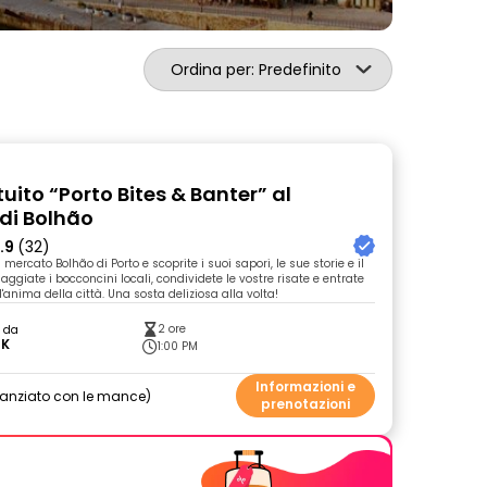
Ordina per: Predefinito
uito “Porto Bites & Banter” al
di Bolhão
.9
(32)
 mercato Bolhão di Porto e scoprite i suoi sapori, le sue storie e il
aggiate i bocconcini locali, condividete le vostre risate e entrate
l'anima della città. Una sosta deliziosa alla volta!
2 ore
o da
 K
1:00 PM
Informazioni e
nanziato con le mance
prenotazioni