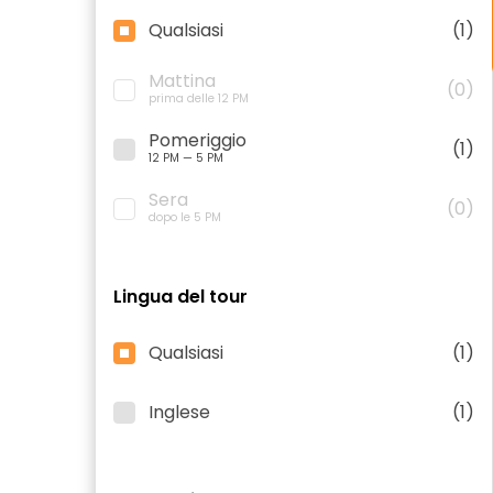
Qualsiasi
(1)
Mattina
(0)
prima delle 12 PM
Pomeriggio
(1)
12 PM — 5 PM
Sera
(0)
dopo le 5 PM
Lingua del tour
Qualsiasi
(1)
Inglese
(1)