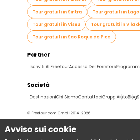
Tour gratuiti in Sintra
Tour gratuiti in Lago
Tour gratuiti in Viseu
Tour gratuiti in Vila
Tour gratuiti in Sao Roque do Pico
Partner
Iscriviti Al Freetour
Accesso Del Fornitore
Programma 
Società
Destinazioni
Chi Siamo
Contattaci
Gruppi
Aiuto
Blog
S
© Freetour.com GmbH 2014-2026
Avviso sui cookie