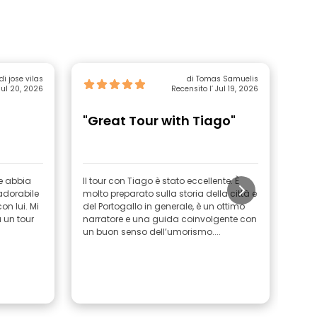
di jose vilas
di Tomas Samuelis
Jul 20, 2026
Recensito l’ Jul 19, 2026
"Great Tour with Tiago"
"O
Al
he abbia
Il tour con Tiago è stato eccellente. È
Ciao Alex
adorabile
molto preparato sulla storia della città e
per 
on lui. Mi
del Portogallo in generale, è un ottimo
Alex
a un tour
narratore e una guida coinvolgente con
di Po
un buon senso dell’umorismo....
vario