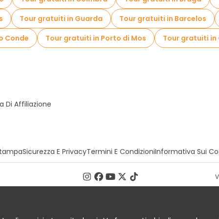
s
Tour gratuiti in Guarda
Tour gratuiti in Barcelos
 do Conde
Tour gratuiti in Porto di Mos
Tour gratuiti in
Di Affiliazione
tampa
Sicurezza E Privacy
Termini E Condizioni
Informativa Sui Co
V