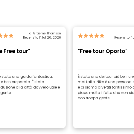
di Graeme Thomson
Recensito l’ Jul 20, 2026
Recensito l’ 
e Free tour"
"Free tour Oporto"
 stato una guida fantastica:
È stato uno dei tour più belli c
 e ben preparato. È stata
mai fatto. Niko è una persona 
oduzione alla città davvero utile e
e ci siamo divertiti tantissimo c
lgente.
piace molto il fatto che non si
con troppa gente