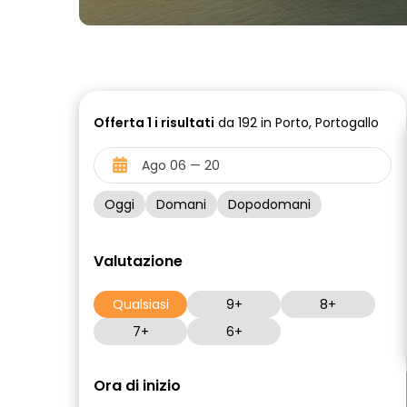
Offerta
1 i
risultati
da 192 in Porto, Portogallo
Oggi
Domani
Dopodomani
Valutazione
Qualsiasi
9+
8+
7+
6+
Ora di inizio