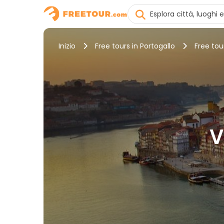
Inizio
Free tours in Portogallo
Free tou
V