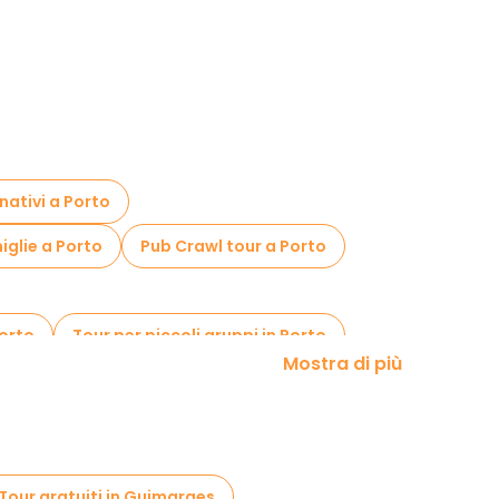
rnativi a Porto
miglie a Porto
Pub Crawl tour a Porto
Porto
Tour per piccoli gruppi in Porto
Mostra di più
Passeggiate notturne gratuite a Porto
Tour gratuiti nelle vicinanze Livraria Lello
Tour gratuiti in Guimaraes