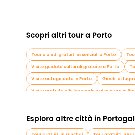
Scopri altri tour a Porto
Tour a piedi gratuiti essenziali a Porto
Tour
Visite guidate culturali gratuite a Porto
To
Visite autoguidate in Porto
Giochi di fuga 
Visite gratuite alle leggende e al mistero in Po
Visite al mercato in Porto
Tour di degustaz
Tour in bicicletta a Porto
Tour gastronomic
Esplora altre città in Portogal
Tour gratuiti nelle vicinanze Sao Bento station
Tour gratuiti in Funchal
Tour gratuiti in Fa