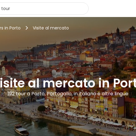
rs in Porto
Visite al mercato
isite al mercato in Por
192 tour a Porto, Portogallo, in italiano e altre lingue