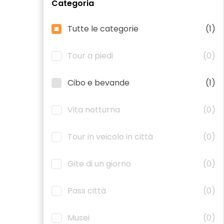
Categoria
Tutte le categorie
(1)
Tour a piedi
(0)
Cibo e bevande
(1)
Vita notturna
(0)
Tour in veicolo in città
(0)
Gite di un giorno
(0)
Pass città
(0)
Musei
(0)