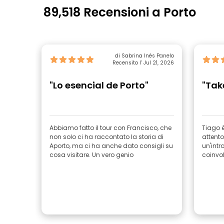
89,518 Recensioni a Porto
di Sabrina Inés Panelo
Recensito l’ Jul 21, 2026
"Lo esencial de Porto"
"Tak
Abbiamo fatto il tour con Francisco, che
Tiago è
non solo ci ha raccontato la storia di
attento
Aporto, ma ci ha anche dato consigli su
un'intr
cosa visitare. Un vero genio
coinvo