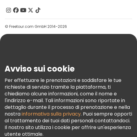
Chi Siamo
Contattaci
Gruppi
© Freetour.com GmbH 2014-2026
Aiuto
Blog
Stampa
Sicurezza E Privacy
Avviso sui cookie
Termini E Condizioni
Informativa Sui Cookie
Per effettuare le prenotazioni e soddisfare le tue
richieste di servizio tramite la piattaforma, ti
Freetour Premi
chiediamo alcune informazioni, come il nome e
Programma Di Fidelizzazione
l'indirizzo e-mail. Tali informazioni sono riportate in
dettaglio durante il processo di prenotazione e nella
nostra
informativa sulla privacy
. Puoi sempre opporti
al trattamento dei tuoi dati personali contattandoci.
Il nostro sito utilizza i cookie per offrire un'esperienza
utente ottimale.