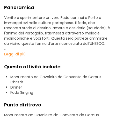
Panoramica
Venite a sperimentare un vero Fado con noi a Porto e
immergetevi nella cultura portoghese. Il fado, che
racconta storie di destino, amore e desiderio (saudade), è
l'anima del Portogallo, trasmessa attraverso melodie
malinconiche e voci forti. Questa sera potrete ammirare
da vicino questa forma d'arte riconosciuta dall'UNESCO.
La cornice della serata è una tradizionale e accogliente
Leggi di più
casa del Fado, rinomata per la sua acustica e l'atmosfera
raffinata. Dediti a preservare questo ricco patrimonio
Questa attività include:
musicale, i nostri appassionati cantanti (fadistas) e
chitarristi locali vi accoglieranno.
Monumento ao Cavaleiro do Convento de Corpus
Christis
Preparatevi ad essere ipnotizzati dalla passione senza limiti
Dinner
e dall'intricata trama dell'esibizione di Fado al calar delle
Fado Singing
luci. Ogni canzone offre una profonda comprensione dello
spirito portoghese ed è un viaggio. L'obiettivo di questa
Punto di ritrovo
esperienza è quello di immergervi completamente nella
cultura di Porto. I padroni di casa di Porto Entre Amigos si
Monumento ao Cavaleiro do Convento de Corpus