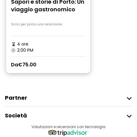
Sapori e storie di Porto: Un
viaggio gastronomico
Scrivi per primo una recensione
4 ore
2:00 PM
Da
€75.00
Partner
Iscriviti Al Freetour
Società
Accesso Del Fornitore
Destinazioni
Valutazioni e recensioni con tecnologia
Programma Di Affiliazione