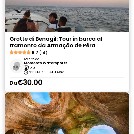
Grotte di Benagil: Tour in barca al
tramonto da Armação de Pêra
9.7
(14)
Fornito da
Moments Watersports
1 ora
7:00 PM, 7:05 PM
+1 Altro
€30.00
Da