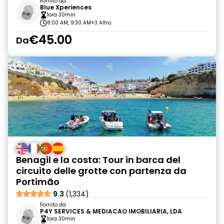
Fornito da
Blue Xperiences
1ora 30min
8:00 AM, 9:30 AM
+3 Altro
€45.00
Da
Benagil e la costa: Tour in barca del
circuito delle grotte con partenza da
Portimão
9.3
(1,334)
Fornito da
P4Y SERVICES & MEDIACAO IMOBILIARIA, LDA
1ora 30min