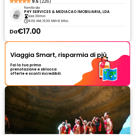
9.5
(226)
Fornito da
P4Y SERVICES & MEDIACAO IMOBILIARIA, LDA
1ora 30min
9:00 AM, 10:30 AM
+6 Altro
€17.00
Da
Viaggia Smart, risparmia di più
Fai la tua prima
prenotazione e sblocca
offerte e sconti incredibili.