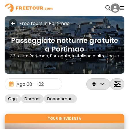
Free tours in Portimao
Passeggiate notturne gratuite
a Portimao
37 tour a Portimao, Portogallo, in italiano e altre lingue
Oggi
Domani
Dopodomani
TOUR IN EVIDENZA