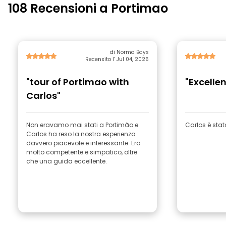
108 Recensioni a Portimao
di Norma Bays
Recensito l’ Jul 04, 2026
"tour of Portimao with
"Excelle
Carlos"
Non eravamo mai stati a Portimão e
Carlos è sta
Carlos ha reso la nostra esperienza
davvero piacevole e interessante. Era
molto competente e simpatico, oltre
che una guida eccellente.