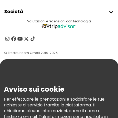
Iscriviti Al Freetour
Società
Accesso Del Fornitore
Destinazioni
Valutazioni e recensioni con tecnologia
Programma Di Affiliazione
Chi Siamo
Contattaci
Gruppi
© Freetour.com GmbH 2014-2026
Aiuto
Blog
Stampa
Sicurezza E Privacy
Avviso sui cookie
Termini E Condizioni
Informativa Sui Cookie
Per effettuare le prenotazioni e soddisfare le tue
richieste di servizio tramite la piattaforma, ti
Freetour Premi
chiediamo alcune informazioni, come il nome e
Programma Di Fidelizzazione
l'indirizzo e-mail. Tali informazioni sono riportate in