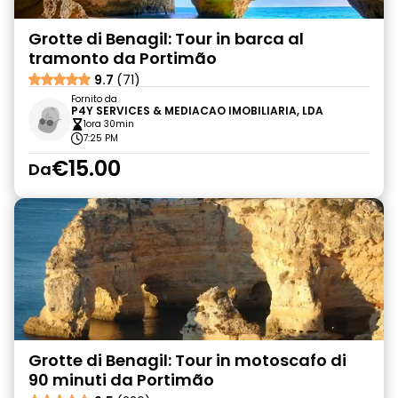
Grotte di Benagil: Tour in barca al
tramonto da Portimão
9.7
(71)
Fornito da
P4Y SERVICES & MEDIACAO IMOBILIARIA, LDA
1ora 30min
7:25 PM
€15.00
Da
Grotte di Benagil: Tour in motoscafo di
90 minuti da Portimão