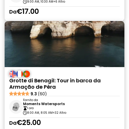
9:00 AM, 10:30 AM
+6 Altro
€17.00
Da
Grotte di Benagil: Tour in barca da
Armação de Pêra
9.3
(60)
Fornito da
Moments Watersports
1 ora
8:00 AM, 8:05 AM
+32 Altro
€25.00
Da