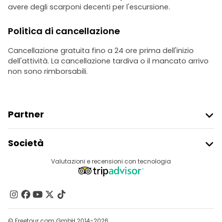
avere degli scarponi decenti per l'escursione.
Politica di cancellazione
Cancellazione gratuita fino a 24 ore prima dell'inizio
dell'attività. La cancellazione tardiva o il mancato arrivo
non sono rimborsabili.
Partner
Iscriviti Al Freetour
Società
Accesso Del Fornitore
Destinazioni
Valutazioni e recensioni con tecnologia
Programma Di Affiliazione
Chi Siamo
Contattaci
Gruppi
© Freetour.com GmbH 2014-2026