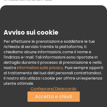
Aiuto
Blog
Stampa
Sicurezza E Privacy
Avviso sui cookie
Termini E Condizioni
Informativa Sui Cookie
Per effettuare le prenotazioni e soddisfare le tue
richieste di servizio tramite la piattaforma, ti
Freetour Premi
chiediamo alcune informazioni, come il nome e
Programma Di Fidelizzazione
l'indirizzo e-mail. Tali informazioni sono riportate in
dettaglio durante il processo di prenotazione e nella
nostra
informativa sulla privacy
. Puoi sempre opporti
al trattamento dei tuoi dati personali contattandoci.
Il nostro sito utilizza i cookie per offrire un'esperienza
utente ottimale.
Configurare/Disaccordo
Accetta e chiudi