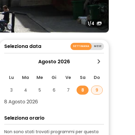
1
/4
Seleziona data
SETTIMANA
MESE
Agosto 2026
Lu
Ma
Me
Gi
Ve
Sa
Do
3
4
5
6
7
8
9
8 Agosto 2026
Seleziona orario
Non sono stati trovati programmi per questa