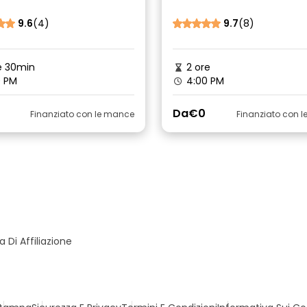
9.6
(4)
9.7
(8)
e 30min
2 ore
0 PM
4:00 PM
Da
€0
Finanziato con le mance
Finanziato con 
Di Affiliazione