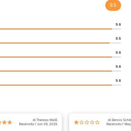
9.5
9.6
9.5
9.6
9.6
9.6
di Theresa Weiß
di Dennis Schl
Recensito l’ Jun 09, 2026
Recensito l’ Ma