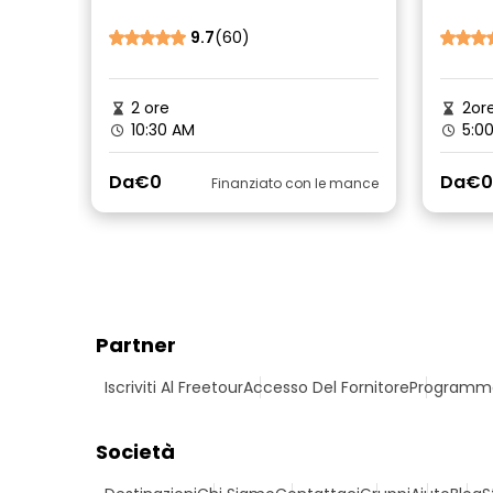
bohémien di Parigi
9.7
(60)
2 ore
2or
10:30 AM
5:0
Da
€0
Da
€0
Finanziato con le mance
Partner
Iscriviti Al Freetour
Accesso Del Fornitore
Programma 
Società