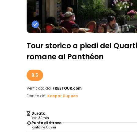
Tour storico a piedi del Quarti
romane al Panthéon
9.5
Verificato da:
FREETOUR.com
Fornito da:
Kaspar Dupues
Durata
1ora 30min
Punto di ritrovo
Fontaine Cuvier