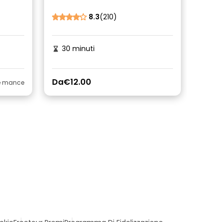
8.3
(210)
30 minuti
Da
€12.00
le mance