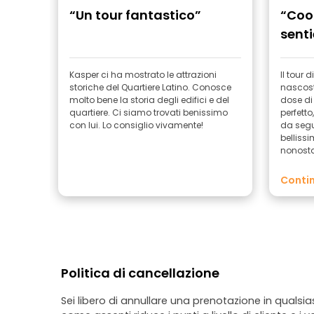
“Un tour fantastico”
“Cool
senti
comp
Kasper ci ha mostrato le attrazioni
Il tour 
storiche del Quartiere Latino. Conosce
nascosti
molto bene la storia degli edifici e del
dose di 
quartiere. Ci siamo trovati benissimo
perfetto
con lui. Lo consiglio vivamente!
da segu
belliss
nonosta
partecip
Contin
Politica di cancellazione
Sei libero di annullare una prenotazione in qualsi