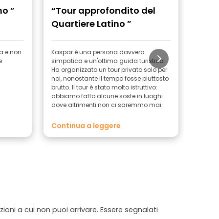
no ”
“Tour approfondito del
“bel
Quartiere Latino ”
stor
lati
a e non
Kaspar è una persona davvero
Il gior
e
simpatica e un'ottima guida turistica.
ma io 
Ha organizzato un tour privato solo per
lo stes
noi, nonostante il tempo fosse piuttosto
partec
brutto. Il tour è stato molto istruttivo:
causa 
abbiamo fatto alcune soste in luoghi
unici. 
dove altrimenti non ci saremmo mai
fatto 
fermati e abbiamo imparato parecchio
fatto u
sulla storia di Parigi. Kaspar ci ha
Il tour
Continua a leggere
Conti
anche dato alcuni consigli su cosa
ha for
visitare dopo il tour. Lo consigliamo
e ci h
vivamente!
interes
piacev
inglese
nostre
vivame
ioni a cui non puoi arrivare. Essere segnalati