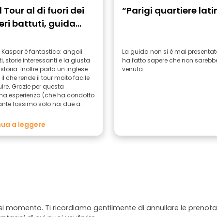
 Tour al di fuori dei
“Parigi quartiere lati
eri battuti, guida
etente”
di Kaspar è fantastico: angoli
La guida non si è mai presentat
, storie interessanti e la giusta
ha fatto sapere che non sarebb
storia. Inoltre parla un inglese
venuta.
, il che rende il tour molto facile
ire. Grazie per questa
ima esperienza (che ha condotto
nte fossimo solo noi due a
are al tour!)
ua a leggere
asi momento. Ti ricordiamo gentilmente di annullare le prenotaz