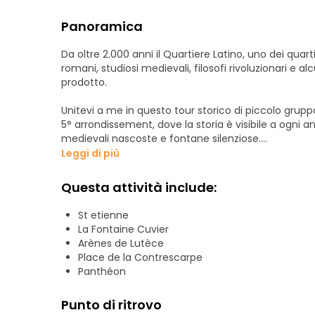
Panoramica
Da oltre 2.000 anni il Quartiere Latino, uno dei quartier
romani, studiosi medievali, filosofi rivoluzionari e a
prodotto.
Unitevi a me in questo tour storico di piccolo grupp
5° arrondissement, dove la storia è visibile a ogni
medievali nascoste e fontane silenziose.
Leggi di più
Piccoli gruppi fino a 9 persone, 1h30, 5° arrondissem
Questa attività include:
St etienne
La Fontaine Cuvier
Arènes de Lutèce
Place de la Contrescarpe
Panthéon
Punto di ritrovo