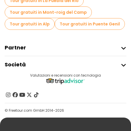
Tour gratuiti in La Puebla del Río
Tour gratuiti in Mont-roig del Camp
Tour gratuiti in Alp
Tour gratuiti in Puente Genil
Partner
Iscriviti Al Freetour
Società
Accesso Del Fornitore
Destinazioni
Valutazioni e recensioni con tecnologia
Programma Di Affiliazione
Chi Siamo
Contattaci
Gruppi
© Freetour.com GmbH 2014-2026
Aiuto
Blog