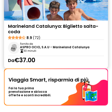
Marineland Catalunya: Biglietto salta-
coda
8.9
(72)
Fornito da
ASPRO OCIO, S.A.U - Marineland Catalunya
30 minuti
€37.00
Da
Viaggia Smart, risparmia di più
Fai la tua prima
prenotazione e sblocca
offerte e sconti incredibili.