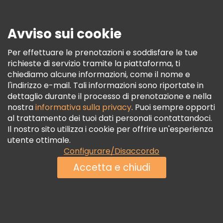
Stampa
Sicurezza E Privacy
Avviso sui cookie
Termini E Condizioni
Informativa Sui Cookie
Per effettuare le prenotazioni e soddisfare le tue
richieste di servizio tramite la piattaforma, ti
Freetour Premi
chiediamo alcune informazioni, come il nome e
Programma Di Fidelizzazione
l'indirizzo e-mail. Tali informazioni sono riportate in
dettaglio durante il processo di prenotazione e nella
nostra
informativa sulla privacy
. Puoi sempre opporti
al trattamento dei tuoi dati personali contattandoci.
Il nostro sito utilizza i cookie per offrire un'esperienza
utente ottimale.
Configurare/Disaccordo
Accetta e chiudi