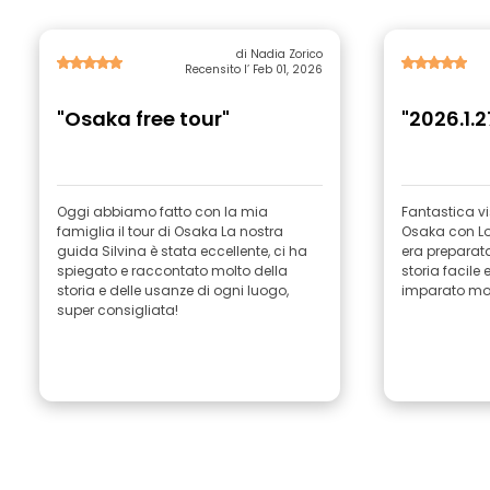
di Nadia Zorico
Recensito l’ Feb 01, 2026
"Osaka free tour"
"2026.1.2
Oggi abbiamo fatto con la mia
Fantastica vi
famiglia il tour di Osaka La nostra
Osaka con Lo
guida Silvina è stata eccellente, ci ha
era preparata
spiegato e raccontato molto della
storia facile 
storia e delle usanze di ogni luogo,
imparato molt
super consigliata!