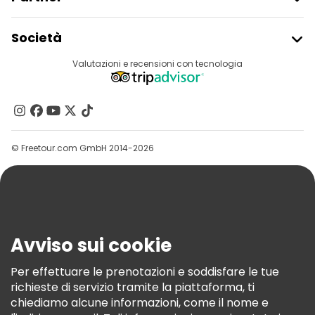
Iscriviti Al Freetour
Società
Accesso Del Fornitore
Destinazioni
Valutazioni e recensioni con tecnologia
Programma Di Affiliazione
Chi Siamo
Contattaci
Gruppi
© Freetour.com GmbH 2014-2026
Aiuto
Blog
Stampa
Sicurezza E Privacy
Avviso sui cookie
Termini E Condizioni
Informativa Sui Cookie
Per effettuare le prenotazioni e soddisfare le tue
richieste di servizio tramite la piattaforma, ti
Freetour Premi
chiediamo alcune informazioni, come il nome e
Programma Di Fidelizzazione