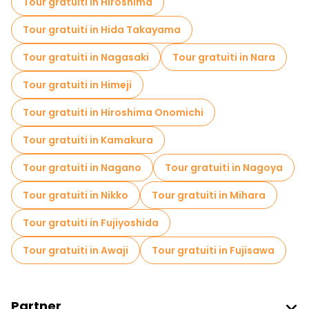
Tour gratuiti in Hiroshima
Tour di degustazione locali in Osaka
Tour gratuiti in Hida Takayama
Gite giornaliere gratuite a Osaka
Tour gratuiti in Nagasaki
Tour gratuiti in Nara
Passeggiate notturne gratuite a Osaka
Tour gratuiti in Himeji
Tour in bicicletta a Osaka
Tour gratuiti in Hiroshima Onomichi
Tour gastronomici a Osaka
Tour gratuiti in Kamakura
Tour gratuiti nelle vicinanze Osaka Castle
Tour gratuiti in Nagano
Tour gratuiti in Nagoya
Tour gratuiti nelle vicinanze Umeda Sky Building
Tour gratuiti in Nikko
Tour gratuiti in Mihara
Tour gratuiti nelle vicinanze Dotonbori
Tour gratuiti in Fujiyoshida
Tour gratuiti in Awaji
Tour gratuiti in Fujisawa
Partner