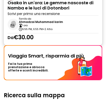
Osaka in un'ora: Le gemme nascoste di
Namba e le luci di Dotonbori
Scrivi per primo una recensione
Fornito da
Ahmadzai Muhammad karim
1 ora
5:55 PM, 6:55 PM
+2 Altro
€30.00
Da
Viaggia Smart, risparmia di più
Fai la tua prima
prenotazione e sblocca
offerte e sconti incredibili.
Ricerca sulla mappa