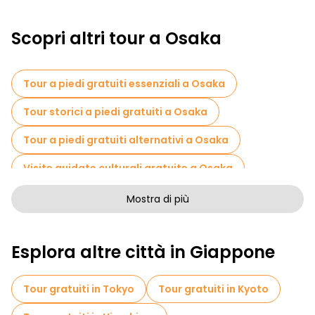
Scopri altri tour a Osaka
Tour a piedi gratuiti essenziali a Osaka
Tour storici a piedi gratuiti a Osaka
Tour a piedi gratuiti alternativi a Osaka
Visite guidate culturali gratuite a Osaka
Tour a piedi senza arte a Osaka
Mostra di più
Tour a piedi gratuiti per famiglie a Osaka
Esplora altre città in Giappone
Visite autoguidate in Osaka
Biglietti d'ingresso in Osaka
Tour gratuiti in Tokyo
Tour gratuiti in Kyoto
Visite al mercato in Osaka