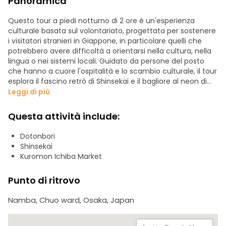
Panoramica
Questo tour a piedi notturno di 2 ore è un'esperienza
culturale basata sul volontariato, progettata per sostenere
i visitatori stranieri in Giappone, in particolare quelli che
potrebbero avere difficoltà a orientarsi nella cultura, nella
lingua o nei sistemi locali. Guidato da persone del posto
che hanno a cuore l'ospitalità e lo scambio culturale, il tour
esplora il fascino retrò di Shinsekai e il bagliore al neon di
Dotonbori, due dei quartieri più iconici di Osaka.
Leggi di più
Lungo il percorso, condividiamo storie, vi aiutiamo con le
Questa attività include:
conoscenze locali e vi guidiamo attraverso la vera vita
notturna di Osaka, dai vicoli nascosti alle famose strade
Dotonbori
del cibo. Questo è più di un tour: è un caloroso benvenuto
Shinsekai
per i viaggiatori che potrebbero sentirsi persi o insicuri in un
Kuromon Ichiba Market
nuovo ambiente.
Punto di ritrovo
Namba, Chuo ward, Osaka, Japan