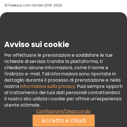
© Freetour.com GmbH 2014-2026
Aiuto
Blog
Stampa
Sicurezza E Privacy
Avviso sui cookie
Termini E Condizioni
Informativa Sui Cookie
Per effettuare le prenotazioni e soddisfare le tue
richieste di servizio tramite la piattaforma, ti
Freetour Premi
chiediamo alcune informazioni, come il nome e
Programma Di Fidelizzazione
l'indirizzo e-mail. Tali informazioni sono riportate in
dettaglio durante il processo di prenotazione e nella
nostra
informativa sulla privacy
. Puoi sempre opporti
al trattamento dei tuoi dati personali contattandoci.
Il nostro sito utilizza i cookie per offrire un'esperienza
utente ottimale.
Configurare/Disaccordo
Accetta e chiudi