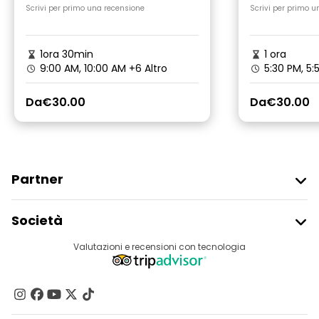
Dotonbori
Scrivi per primo una recensione
Scrivi per primo u
1ora 30min
1 ora
9:00 AM, 10:00 AM
+6 Altro
5:30 PM, 5
Da
€30.00
Da
€30.00
Partner
Iscriviti Al Freetour
Società
Accesso Del Fornitore
Destinazioni
Valutazioni e recensioni con tecnologia
Programma Di Affiliazione
Chi Siamo
Contattaci
Gruppi