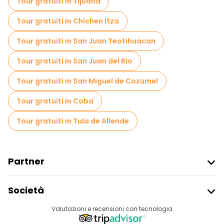
Tour gratuiti in Tijuana
Tour gratuiti in Chichen Itza
Tour gratuiti in San Juan Teotihuacan
Tour gratuiti in San Juan del Rio
Tour gratuiti in San Miguel de Cozumel
Tour gratuiti in Coba
Tour gratuiti in Tula de Allende
Partner
Iscriviti Al Freetour
Società
Accesso Del Fornitore
Destinazioni
Valutazioni e recensioni con tecnologia
Programma Di Affiliazione