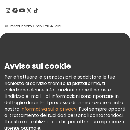
Chi Siamo
Contattaci
Gruppi
© Freetour.com GmbH 2014-2026
Aiuto
Blog
Stampa
Sicurezza E Privacy
Avviso sui cookie
Termini E Condizioni
Informativa Sui Cookie
Per effettuare le prenotazioni e soddisfare le tue
richieste di servizio tramite la piattaforma, ti
Freetour Premi
chiediamo alcune informazioni, come il nome e
Programma Di Fidelizzazione
l'indirizzo e-mail. Tali informazioni sono riportate in
dettaglio durante il processo di prenotazione e nella
nostra
informativa sulla privacy
. Puoi sempre opporti
al trattamento dei tuoi dati personali contattandoci.
Il nostro sito utilizza i cookie per offrire un'esperienza
utente ottimale.