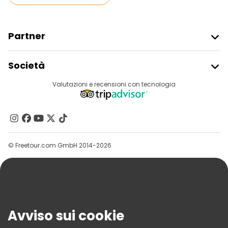
Partner
Iscriviti Al Freetour
Società
Accesso Del Fornitore
Destinazioni
Valutazioni e recensioni con tecnologia
Programma Di Affiliazione
Chi Siamo
Contattaci
Gruppi
© Freetour.com GmbH 2014-2026
Aiuto
Blog
Stampa
Sicurezza E Privacy
Avviso sui cookie
Termini E Condizioni