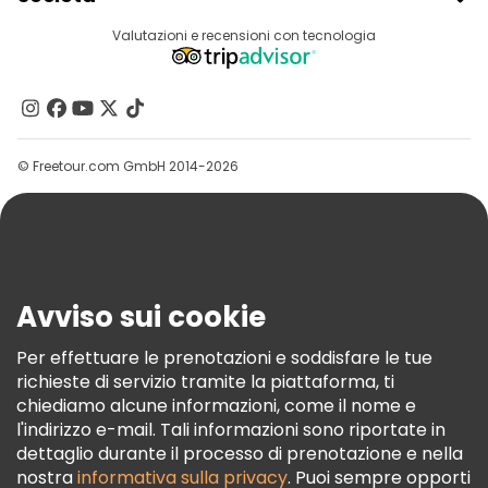
Accesso Del Fornitore
Destinazioni
Valutazioni e recensioni con tecnologia
Programma Di Affiliazione
Chi Siamo
Contattaci
Gruppi
© Freetour.com GmbH 2014-2026
Aiuto
Blog
Stampa
Sicurezza E Privacy
Avviso sui cookie
Termini E Condizioni
Informativa Sui Cookie
Per effettuare le prenotazioni e soddisfare le tue
richieste di servizio tramite la piattaforma, ti
Freetour Premi
chiediamo alcune informazioni, come il nome e
Programma Di Fidelizzazione
l'indirizzo e-mail. Tali informazioni sono riportate in
dettaglio durante il processo di prenotazione e nella
nostra
informativa sulla privacy
. Puoi sempre opporti