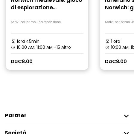
di esplorazione
Norwich: g
autoguidato
esplorazi
autoguida
Scrivi per primo una recensione
Scrivi per primo u
piedi
1ora 45min
1 ora
10:00 AM, 11:00 AM
+15 Altro
10:00 AM, 1
Da
€8.00
Da
€8.00
Partner
Iscriviti Al Freetour
Società