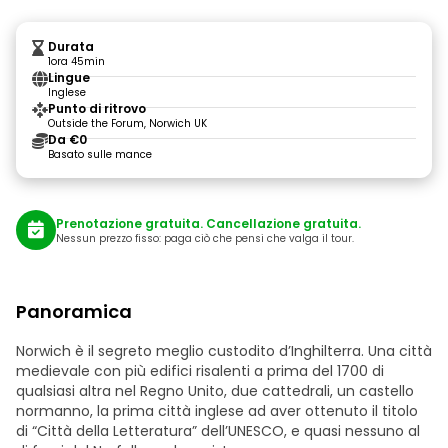
Durata
1ora 45min
Lingue
Inglese
Punto di ritrovo
Outside the Forum, Norwich UK
Da €0
Basato sulle mance
Prenotazione gratuita. Cancellazione gratuita.
Nessun prezzo fisso: paga ciò che pensi che valga il tour.
Panoramica
Norwich è il segreto meglio custodito d’Inghilterra. Una città
medievale con più edifici risalenti a prima del 1700 di
qualsiasi altra nel Regno Unito, due cattedrali, un castello
normanno, la prima città inglese ad aver ottenuto il titolo
di “Città della Letteratura” dell’UNESCO, e quasi nessuno al