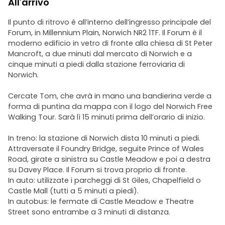
All'arrivo
fine, pagate quanto ritenete che valga l’esperienza.
Il punto di ritrovo è all’interno dell’ingresso principale del
Per ulteriori informazioni, visita il sito
Forum, in Millennium Plain, Norwich NR2 1TF. Il Forum è il
www.norwichfreewalkingtours.co.uk/?
moderno edificio in vetro di fronte alla chiesa di St Peter
utm_source=freetour&utm_medium=referral&utm_campaign
Mancroft, a due minuti dal mercato di Norwich e a
cinque minuti a piedi dalla stazione ferroviaria di
Norwich.
Cercate Tom, che avrà in mano una bandierina verde a
forma di puntina da mappa con il logo del Norwich Free
Walking Tour. Sarà lì 15 minuti prima dell’orario di inizio.
In treno: la stazione di Norwich dista 10 minuti a piedi.
Attraversate il Foundry Bridge, seguite Prince of Wales
Road, girate a sinistra su Castle Meadow e poi a destra
su Davey Place. Il Forum si trova proprio di fronte.
In auto: utilizzate i parcheggi di St Giles, Chapelfield o
Castle Mall (tutti a 5 minuti a piedi).
In autobus: le fermate di Castle Meadow e Theatre
Street sono entrambe a 3 minuti di distanza.