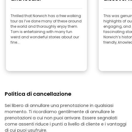
Thrilled that Norwich has a free walking
This was genuin
tour as I’ve done many of these around
highlights of our
the world and thoroughly enjoy them.
engaging, and 
Tom is entertaining with many fun
fascinating sto
weird and wonderful stories about our
Norwich’s histor
fine...
friendly, knowle
Politica di cancellazione
Sei libero di annullare una prenotazione in qualsiasi
momento. Ti ricordiamo gentilmente di annullare le
prenotazioni a cui non puoi arrivare. Essere segnalati
come assenti riduce i punti a livello di cliente e i vantaggi
di cui puoi usufruire.