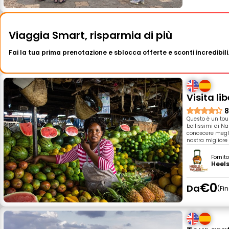
Viaggia Smart, risparmia di più
Fai la tua prima prenotazione e sblocca offerte e sconti incredibili
Visita li
8
Questo è un tour
bellissimi di N
conoscere meglio
nostra migliore 
Fornit
Heels
€0
Da
Fi