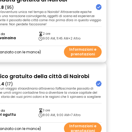
.8
(95)
n'avventura unica nel tempo a Nairobi! Attraversate epoche
 una narrazione coinvolgente, oggetti di scena ed esperienze
prite il passato della città come mai prima d'ora in questo viaggio
enere. Non perdete l'occasione!
2 ore
o da
wainaina
9:00 AM, 11:45 AM
+2 Altro
Informazioni e
nanziato con le mance
prenotazioni
ico gratuito della città di Nairobi
.4
(17)
n un viaggio straordinario attraverso l'affascinante passato di
ue umili origini contadine fino a diventare la vivace capitale del
 storia dei suoi primi coloni e le ragioni che li spinsero a scegliere
3 ore
o da
l oguttu
8:00 AM, 9:00 AM
+7 Altro
Informazioni e
nanziato con le mance
prenotazioni