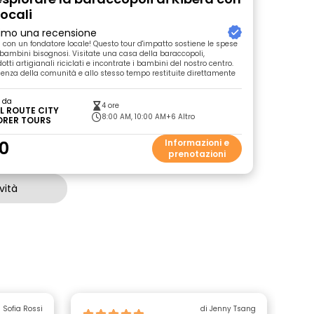
locali
primo una recensione
a con un fondatore locale! Questo tour d'impatto sostiene le spese
 bambini bisognosi. Visitate una casa della baraccopoli,
tti artigianali riciclati e incontrate i bambini del nostro centro.
lienza della comunità e allo stesso tempo restituite direttamente
o da
4 ore
L ROUTE CITY
8:00 AM, 10:00 AM
+6 Altro
ORER TOURS
0
Informazioni e
prenotazioni
vità
i Sofia Rossi
di Jenny Tsang