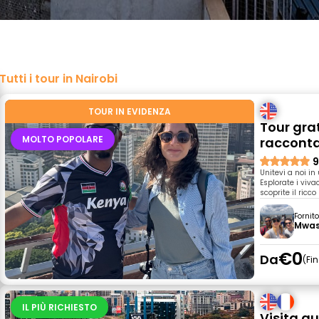
Tutti i tour in Nairobi
TOUR IN EVIDENZA
Tour grat
MOLTO POPOLARE
racconta
9
Unitevi a noi in 
Esplorate i viv
scoprite il ricc
Fornit
Mwas
€0
Da
Fi
IL PIÙ RICHIESTO
Visita gu