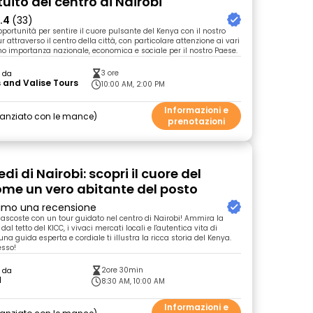
uito del centro di Nairobi
.4
(33)
pportunità per sentire il cuore pulsante del Kenya con il nostro
r attraverso il centro della città, con particolare attenzione ai vari
o importanza nazionale, economica e sociale per il nostro Paese.
3 ore
o da
 and Valise Tours
10:00 AM, 2:00 PM
Informazioni e
nanziato con le mance
prenotazioni
edi di Nairobi: scopri il cuore del
me un vero abitante del posto
primo una recensione
 nascoste con un tour guidato nel centro di Nairobi! Ammira la
al tetto del KICC, i vivaci mercati locali e l'autentica vita di
na guida esperta e cordiale ti illustra la ricca storia del Kenya.
esso!
2ore 30min
o da
d
8:30 AM, 10:00 AM
Informazioni e