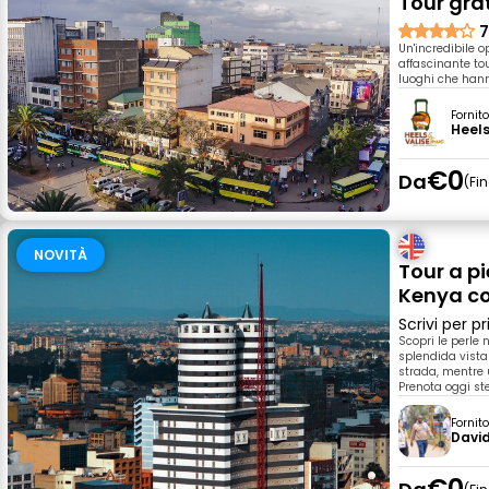
Tour grat
7
Un'incredibile o
affascinante tou
luoghi che hann
Fornit
Heels
€0
Da
Fi
NOVITÀ
Tour a pi
Kenya co
Scrivi per 
Scopri le perle
splendida vista d
strada, mentre u
Prenota oggi st
Fornit
Davi
€0