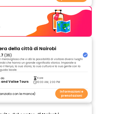
.
bera della città di Nairobi
.7
(36)
 meraviglioso che vi dà la possibilità di visitare diversi luoghi
airobi che hanno un grande significato storico. Imparate a
 il Kenya, la sua storia, la sua cultura e la sua gente con la
guida locale.
4 ore
o da
 and Valise Tours
10:00 AM, 2:00 PM
Informazioni e
nanziato con le mance
prenotazioni