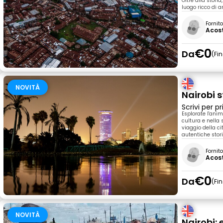
Oltre alla stori
luogo ricco di 
Fornit
Acos
€0
Da
Fi
NOVITÀ
Nairobi s
Scrivi per 
Esplorate l'ani
cultura e nella s
viaggio della c
autentiche stori
Fornit
Acos
€0
Da
Fi
NOVITÀ
Nairobi: 