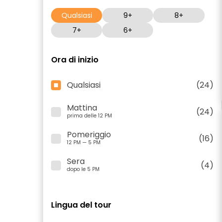
Qualsiasi
9+
8+
7+
6+
Ora di inizio
Qualsiasi
(24)
Mattina
(24)
prima delle 12 PM
Pomeriggio
(16)
12 PM — 5 PM
Sera
(4)
dopo le 5 PM
Lingua del tour