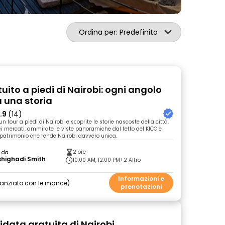
Ordina per: Predefinito
uito a piedi di Nairobi: ogni angolo
 una storia
.9
(14)
un tour a piedi di Nairobi e scoprite le storie nascoste della città.
aci mercati, ammirate le viste panoramiche dal tetto del KICC e
o patrimonio che rende Nairobi davvero unica.
2 ore
o da
highadi Smith
10:00 AM, 12:00 PM
+2 Altro
Informazioni e
nanziato con le mance
prenotazioni
idata gratuita di Nairobi