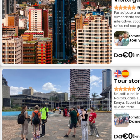
9
Partecipate a u
dimenticate con
interattive. Sco
unico nel suo g
Fornit
Joel 
€0
Da
Fi
Tour stor
9
Unisciti a noi i
Nairobi, dalle s
Kenya. Scopri la
questa terra.
Fornit
Danie
€0
Da
Fi