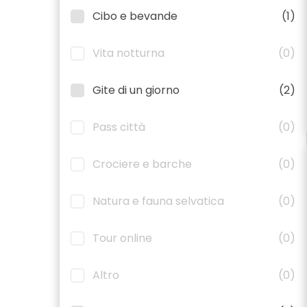
Cibo e bevande
(1)
Vita notturna
(0)
Gite di un giorno
(2)
Pass città
(0)
Crociere e barche
(0)
Natura e fauna selvatica
(0)
Tour online
(0)
Altro
(0)