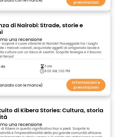
nanziato con le mance
prenotazioni
nza di Nairobi: Strade, storie e
i
primo una recensione
r scoprire il cuore vibrante di Nairobi! Passeggiate tra i luoghi
te i mercati colorati, acquistate oggetti di artigianato locale e
a cultura con un tocco di swahili. Scoprite l'energia e il fascino
el Kenya!
3 ore
o da
9:00 AM, 1:00 PM
Informazioni e
nanziato con le mance
prenotazioni
uito di Kibera Stories: Cultura, storia
ità
primo una recensione
e di Kibera in questo significativo tour a piedi. Scoprite la
reatività e l'imprenditorialità della più grande comunità africana.