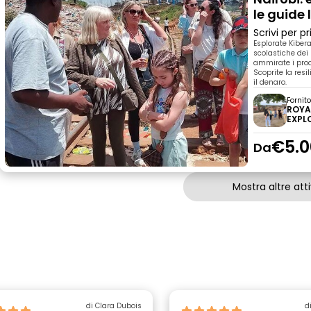
le guide 
Scrivi per 
Esplorate Kiber
scolastiche dei
ammirate i prodo
Scoprite la resi
il denaro.
Fornit
ROYA
EXPL
€5.0
Da
Mostra altre atti
di Clara Dubois
d