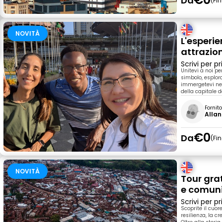
Da
Fi
NOVITÀ
L'esperie
attrazion
Scrivi per 
Unitevi a noi pe
simbolo, esplora
immergetevi nell
della capitale d
Fornit
Allan
€0
Da
Fi
NOVITÀ
Tour grat
e comun
Scrivi per 
Scoprite il cuor
resilienza, la c