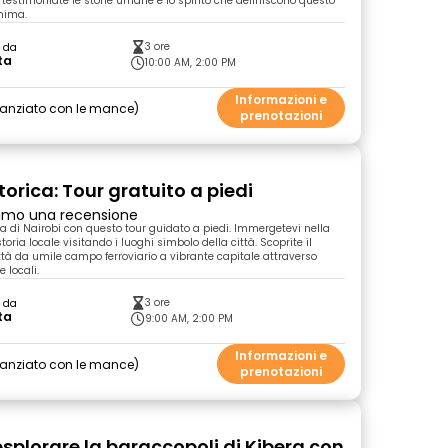
a, testimoniate le storie umane e lo spirito che definiscono questo
anima.
3 ore
o da
ta
10:00 AM, 2:00 PM
Informazioni e
nanziato con le mance
prenotazioni
torica: Tour gratuito a piedi
primo una recensione
ma di Nairobi con questo tour guidato a piedi. Immergetevi nella
toria locale visitando i luoghi simbolo della città. Scoprite il
ittà da umile campo ferroviario a vibrante capitale attraverso
e locali.
3 ore
o da
ta
9:00 AM, 2:00 PM
Informazioni e
nanziato con le mance
prenotazioni
esplorare la baraccopoli di Kibera con