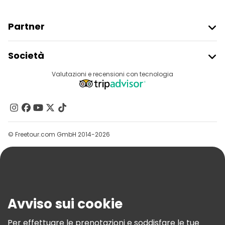
Partner
Iscriviti Al Freetour
Società
Accesso Del Fornitore
Destinazioni
Valutazioni e recensioni con tecnologia
Programma Di Affiliazione
Chi Siamo
Contattaci
Gruppi
© Freetour.com GmbH 2014-2026
Aiuto
Blog
Stampa
Sicurezza E Privacy
Avviso sui cookie
Termini E Condizioni
Informativa Sui Cookie
Per effettuare le prenotazioni e soddisfare le tue