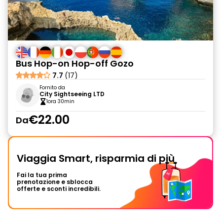
Bus Hop-on Hop-off Gozo
7.7
(17)
Fornito da
City Sightseeing LTD
1ora 30min
€22.00
Da
Viaggia Smart, risparmia di più
Fai la tua prima
prenotazione e sblocca
offerte e sconti incredibili.