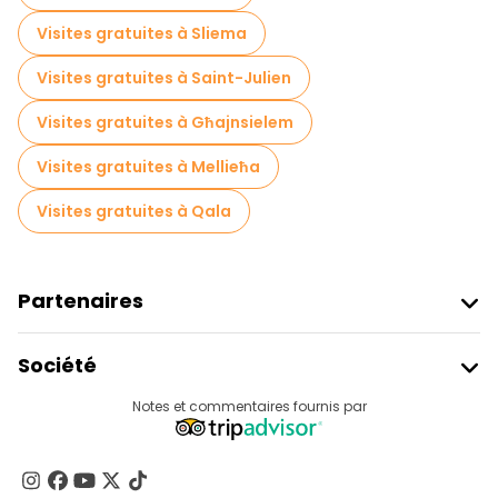
Visites gratuites à Sliema
Visites gratuites à Saint-Julien
Visites gratuites à Għajnsielem
Visites gratuites à Mellieħa
Visites gratuites à Qala
Partenaires
Rejoindre Freetour
Société
Connexion Du Fournisseur
Destinations
Notes et commentaires fournis par
Programme D’affiliation
À Propos De Nous
Contactez-Nous