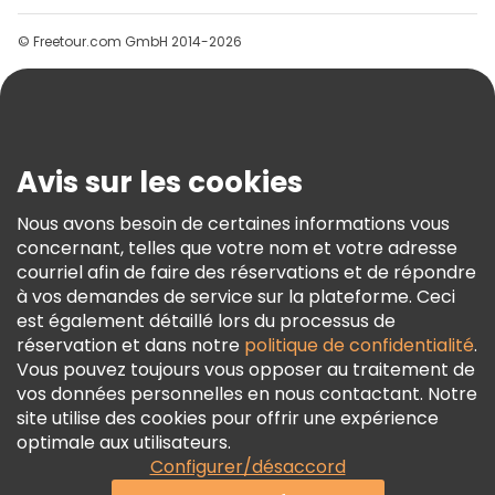
Groupes
© Freetour.com GmbH 2014-2026
Aide
Blog
Presse
Sécurité Et Confidentialité
Avis sur les cookies
Conditions Générales Et Mentions Légales
Nous avons besoin de certaines informations vous
Politique En Matière De Cookies
concernant, telles que votre nom et votre adresse
Freetour Prix
courriel afin de faire des réservations et de répondre
à vos demandes de service sur la plateforme. Ceci
Programme De Fidélité
est également détaillé lors du processus de
réservation et dans notre
politique de confidentialité
.
Vous pouvez toujours vous opposer au traitement de
vos données personnelles en nous contactant. Notre
site utilise des cookies pour offrir une expérience
optimale aux utilisateurs.
Configurer/désaccord