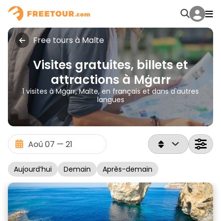
Free tours à Malte
Visites gratuites, billets et
attractions à Mġarr
1 visites à Mġarr, Malte, en français et dans d'autres
langues
Aujourd’hui
Demain
Après-demain