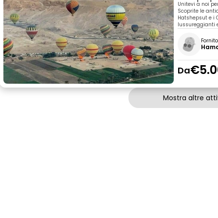
Unitevi a noi pe
Scoprite le anti
Hatshepsut e i 
lussureggianti 
Fornit
Ham
€5.0
Da
Mostra altre atti