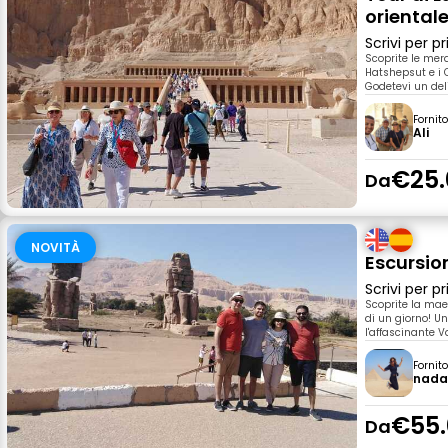
oriental
Scrivi per 
Scoprite le mera
Hatshepsut e i 
Godetevi un deli
Fornit
Ali
€25.
Da
NOVITÀ
Escursion
Scrivi per 
Scoprite la mae
di un giorno! U
l'affascinante 
Fornit
nad
€55.
Da