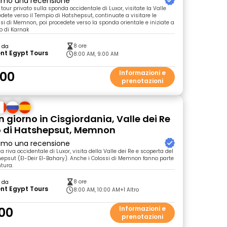
primo una recensione
ro tour privato sulla sponda occidentale di Luxor, visitate la Valle
edete verso il Tempio di Hatshepsut, continuate a visitare le
ssi di Memnon, poi procedete verso la sponda orientale e iniziate a
io di Karnak
8 ore
o da
nt Egypt Tours
8:00 AM, 9:00 AM
.00
Informazioni e
prenotazioni
n giorno in Cisgiordania, Valle dei Re
o di Hatshepsut, Memnon
primo una recensione
la riva occidentale di Luxor, visita della Valle dei Re e scoperta del
epsut (El-Deir El-Bahary). Anche i Colossi di Memnon fanno parte
tura.
8 ore
o da
nt Egypt Tours
8:00 AM, 10:00 AM
+1 Altro
00
Informazioni e
prenotazioni