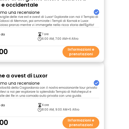
e e occidentale
primo una recensione
viglie delle rive est e ovest di Luxor! Esplorate con noi il Tempio di
Colossi di Memnon, poi ammirate i Templi di Karnak e Luxor.
zioso pranzo mentre vi immergete nella ricca storia dell'Egitto!
7 ore
o da
6:00 AM, 7:00 AM
+4 Altro
00
Informazioni e
prenotazioni
e a ovest di Luxor
primo una recensione
stosità della Cisgiordania con il nostro emozionante tour privato
nitevi a noi per esplorare lo splendido Tempio di Hatshepsut e
Valle dei Re in una comoda auto privata con una guida.
4 ore
o da
a
8:00 AM, 9:00 AM
+5 Altro
00
Informazioni e
prenotazioni