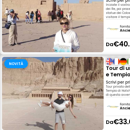
Scrivi per 
Iniziate il vost
dei Re, poi proc
statue dei Colo
visitare il temp
Fornit
Ancie
€40
Da
NOVITÀ
Tour di u
e Tempi
Scrivi per 
Tour privato del
Tempio di Hatsh
di questa avven
Fornit
Ancie
€33.
Da