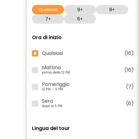
Qualsiasi
9+
8+
7+
6+
Ora di inizio
Qualsiasi
(16)
Mattina
(16)
prima delle 12 PM
Pomeriggio
(7)
12 PM — 5 PM
Sera
(6)
dopo le 5 PM
Lingua del tour