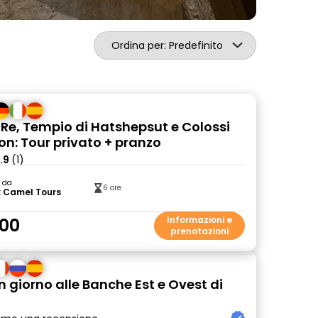
Ordina per: Predefinito
i Re, Tempio di Hatshepsut e Colossi
n: Tour privato + pranzo
.9
(1)
o da
6 ore
k Camel Tours
00
Informazioni e
prenotazioni
n giorno alle Banche Est e Ovest di