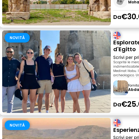
Moh
€30.
Da
NOVITÀ
Esplorate
d'Egitto
Scrivi per 
Scoprite le mer
indimenticabile 
Medinat Habu. I
archeologico. Un
Fornit
Abda
€25.
Da
NOVITÀ
Esperien
Scrivi per 