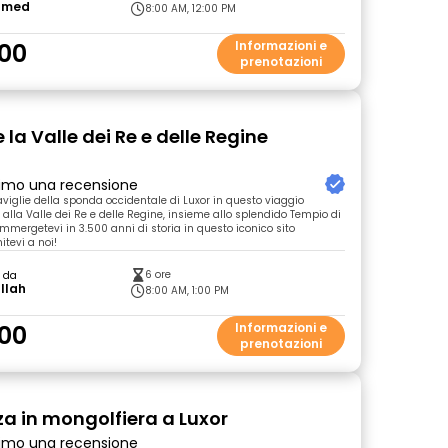
amed
8:00 AM, 12:00 PM
00
Informazioni e
prenotazioni
 la Valle dei Re e delle Regine
primo una recensione
aviglie della sponda occidentale di Luxor in questo viaggio
alla Valle dei Re e delle Regine, insieme allo splendido Tempio di
mmergetevi in 3.500 anni di storia in questo iconico sito
itevi a noi!
6 ore
o da
llah
8:00 AM, 1:00 PM
00
Informazioni e
prenotazioni
za in mongolfiera a Luxor
primo una recensione