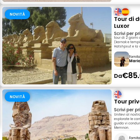
NOVITÀ
Tour di d
Luxor
Scrivi per 
tour di 2 giorni
(karnak e tempio 
Hatshpsut e la v
Fornit
Mari
€85.
Da
NOVITÀ
Tour pri
Scrivi per 
Unitevi al nostr
esplorate le came
guida vi condur
Memnon.
Fornit