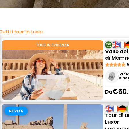
Tutti i tour in Luxor
TOUR IN EVIDENZA
Valle de
di Memno
9
Fornit
Blac
€50.
Da
NOVITÀ
Tour di u
Luxor