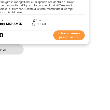
r un giro in mongolfiera sulla sponda occidentale di Luxor!
che meraviglie dell'Egitto all'alba, sorvolando il Tempio di
Colossi di Memnon. Godetevi le viste mozzafiato di campi
e sabbie del deserto.
3 ore
o da
ada MOHAMED
8:00 AM
0
Informazioni e
prenotazioni
vità