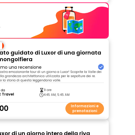
.
vato guidato di Luxor di una giornata
 mongolfiera
primo una recensione
ostro emozionante tour di un giorno a Luxor! Scoprite la Valle dei
lla grandezza architettonica utilizzata per le sepolture dei re.
i la storia di questa leggendaria valle.
9 ore
o da
 Travel
4:45 AM, 5:45 AM
00
Informazioni e
prenotazioni
uxor di un giorno intero della riva