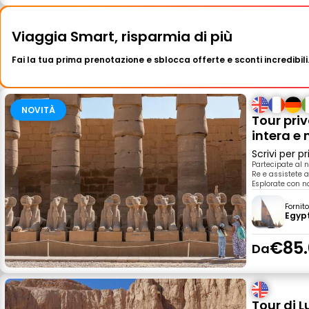
Viaggia Smart, risparmia di più
Fai la tua prima prenotazione e sblocca offerte e sconti incredibili
NOVITÀ
Tour pri
intera e
Scrivi per 
Partecipate al n
Re e assistete a
Esplorate con no
Fornit
Egypt
€85.
Da
Tour di L