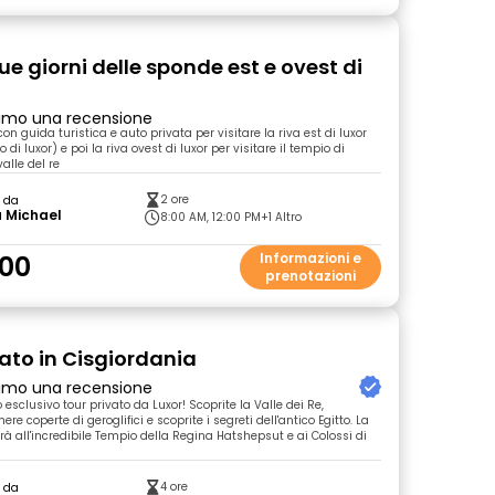
ue giorni delle sponde est e ovest di
primo una recensione
 con guida turistica e auto privata per visitare la riva est di luxor
di luxor) e poi la riva ovest di luxor per visitare il tempio di
alle del re
2 ore
o da
a Michael
8:00 AM, 12:00 PM
+1 Altro
00
Informazioni e
prenotazioni
vato in Cisgiordania
primo una recensione
o esclusivo tour privato da Luxor! Scoprite la Valle dei Re,
re coperte di geroglifici e scoprite i segreti dell'antico Egitto. La
rà all'incredibile Tempio della Regina Hatshepsut e ai Colossi di
4 ore
o da