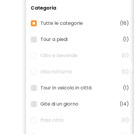
Categoria
Tutte le categorie
(16)
Tour a piedi
(1)
Cibo e bevande
(0)
Vita notturna
(0)
Tour in veicolo in città
(1)
Gite di un giorno
(14)
Pass città
(0)