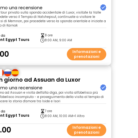
primo una recensione
ro tour privato sulla sponda occidentale di Luxor, visitate la Valle
edete verso il Tempio di Hatshepsut, continuate a visitare le
ssi di Memnon, poi procedete verso la sponda orientale e iniziate a
io di Karnak
8 ore
o da
nt Egypt Tours
8:00 AM, 9:00 AM
.00
Informazioni e
prenotazioni
un giorno ad Assuan da Luxor
primo una recensione
rno ad Assuan e visita dell'alta diga, poi visita all'obelisco più
 l'obelisco incompiuto - e proseguimento della visita al tempio di
cere la storia d'amore tra Iside e Isori
7 ore
o da
nt Egypt Tours
8:00 AM, 10:00 AM
+1 Altro
.00
Informazioni e
prenotazioni