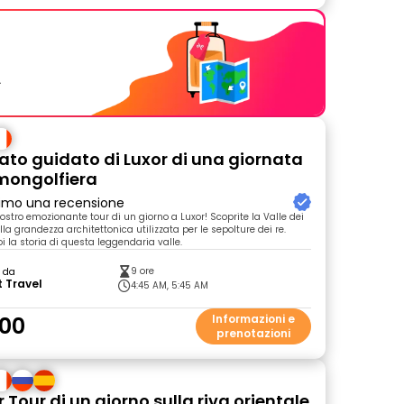
.
vato guidato di Luxor di una giornata
 mongolfiera
primo una recensione
ostro emozionante tour di un giorno a Luxor! Scoprite la Valle dei
lla grandezza architettonica utilizzata per le sepolture dei re.
i la storia di questa leggendaria valle.
9 ore
o da
 Travel
4:45 AM, 5:45 AM
00
Informazioni e
prenotazioni
 Tour di un giorno sulla riva orientale