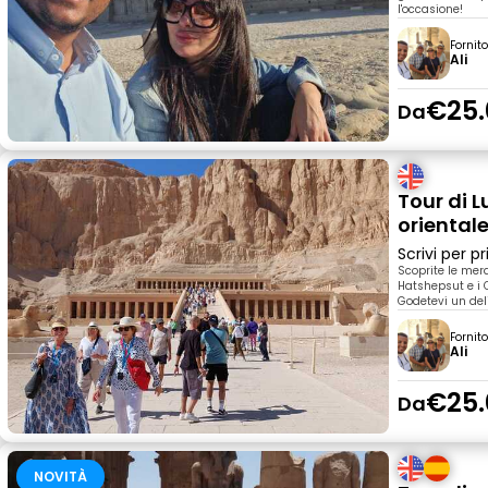
l'occasione!
Fornit
Ali
€25.
Da
Tour di L
oriental
Scrivi per 
Scoprite le mera
Hatshepsut e i 
Godetevi un deli
Fornit
Ali
€25.
Da
NOVITÀ