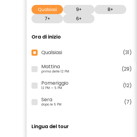
Qualsiasi
9+
8+
7+
6+
Ora di inizio
Qualsiasi
(31)
Mattina
(29)
prima delle 12 PM
Pomeriggio
(12)
12 PM — 5 PM
Sera
(7)
dopo le 5 PM
Lingua del tour