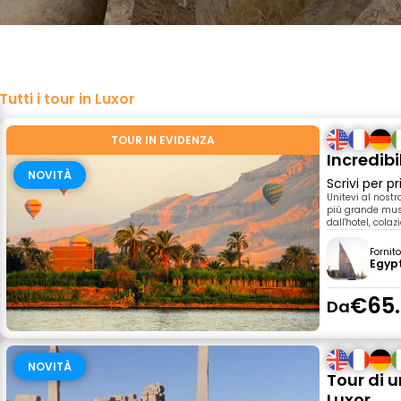
Tutti i tour in Luxor
TOUR IN EVIDENZA
Incredibi
NOVITÀ
Scrivi per 
Unitevi al nostr
più grande muse
dall'hotel, cola
Fornit
Egypt
€65
Da
NOVITÀ
Tour di u
Luxor