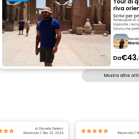
Tour di 
riva orie
Scrivi per 
Partecipate al n
Esplorate i temp
l'orario che pref
Fornit
Mari
€43.
Da
Mostra altre atti
di Daniela Delerci
Recensito l’ Dec 23, 2024
Recensito l’ 