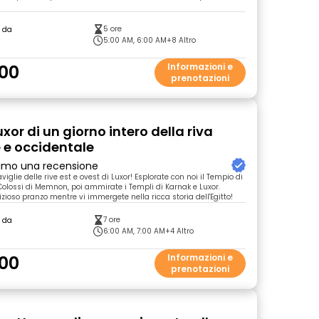
5 ore
o da
5:00 AM, 6:00 AM
+8 Altro
00
Informazioni e
prenotazioni
uxor di un giorno intero della riva
e e occidentale
primo una recensione
viglie delle rive est e ovest di Luxor! Esplorate con noi il Tempio di
Colossi di Memnon, poi ammirate i Templi di Karnak e Luxor.
zioso pranzo mentre vi immergete nella ricca storia dell'Egitto!
7 ore
o da
6:00 AM, 7:00 AM
+4 Altro
00
Informazioni e
prenotazioni