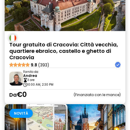
Tour gratuito di Cracovia: Città vecchia,
quartiere ebraico, castello e ghetto di
Cracovia
9.8
(393)
Fornito da
Andrea
3 ore
10:00 AM, 2:30 PM
€0
Da
Finanziato con le mance
NOVITÀ