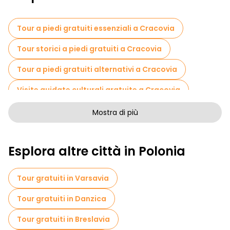
Tour a piedi gratuiti essenziali a Cracovia
Tour storici a piedi gratuiti a Cracovia
Tour a piedi gratuiti alternativi a Cracovia
Visite guidate culturali gratuite a Cracovia
Tour a piedi gratuiti per famiglie a Cracovia
Mostra di più
Pub Crawl tour a Cracovia
Esplora altre città in Polonia
Attività sportive a Cracovia
Visite autoguidate in Cracovia
Tour gratuiti in Varsavia
Visite gratuite alla guerra in Cracovia
Tour gratuiti in Danzica
Visite gratuite ai quartieri ebraici di Cracovia
Tour gratuiti in Breslavia