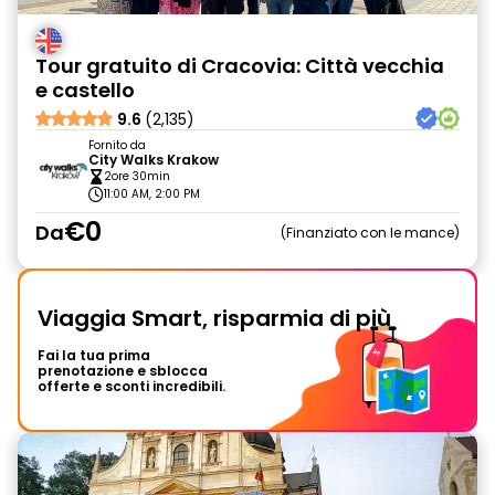
Tour gratuito di Cracovia: Città vecchia
e castello
9.6
(2,135)
Fornito da
City Walks Krakow
2ore 30min
11:00 AM, 2:00 PM
€0
Da
Finanziato con le mance
Viaggia Smart, risparmia di più
Fai la tua prima
prenotazione e sblocca
offerte e sconti incredibili.