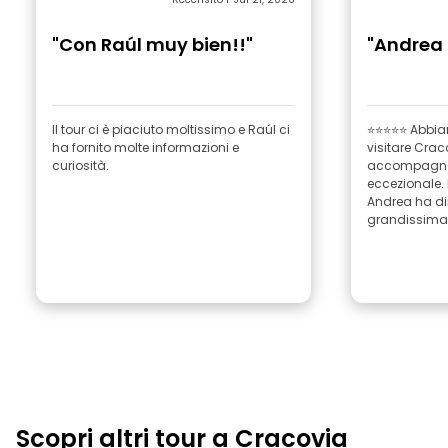
"Con Raúl muy bien!!"
"Andrea 
Il tour ci è piaciuto moltissimo e Raúl ci
⭐⭐⭐⭐⭐ Abbiam
ha fornito molte informazioni e
visitare Crac
curiosità.
accompagnat
eccezionale.
Andrea ha d
grandissima.
Scopri altri tour a Cracovia