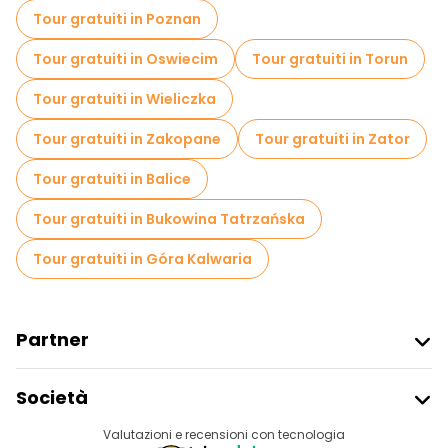
Crociere in Cracovia
Tour gratuiti in Poznan
Visite gratuite alle leggende e al mistero in Cracovia
Tour gratuiti in Oswiecim
Tour gratuiti in Torun
Musei in Cracovia
Tour gratuiti in Wieliczka
Visita gratuita del centro storico Cracovia
Tour gratuiti in Zakopane
Tour gratuiti in Zator
Visite al mercato in Cracovia
Tour gratuiti in Balice
Tour di degustazione locali in Cracovia
Tour gratuiti in Bukowina Tatrzańska
Gite giornaliere gratuite a Cracovia
Tour gratuiti in Góra Kalwaria
Passeggiate notturne gratuite a Cracovia
Tour in bicicletta a Cracovia
Partner
Tour gastronomici a Cracovia
Iscriviti Al Freetour
Società
Tour gratuiti nelle vicinanze Wawel Royal Castle
Accesso Del Fornitore
Destinazioni
Valutazioni e recensioni con tecnologia
Programma Di Affiliazione
Tour gratuiti nelle vicinanze St. Mary's Basilica