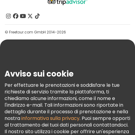
Chi Siamo
Tour gratuiti nelle vicinanze Wieliczka Salt Mine
Contattaci
Gruppi
© Freetour.com GmbH 2014-2026
Aiuto
Blog
Stampa
Sicurezza E Privacy
Avviso sui cookie
Termini E Condizioni
Informativa Sui Cookie
Per effettuare le prenotazioni e soddisfare le tue
richieste di servizio tramite la piattaforma, ti
Freetour Premi
chiediamo alcune informazioni, come il nome e
Programma Di Fidelizzazione
l'indirizzo e-mail. Tali informazioni sono riportate in
dettaglio durante il processo di prenotazione e nella
nostra
informativa sulla privacy
. Puoi sempre opporti
al trattamento dei tuoi dati personali contattandoci.
Il nostro sito utilizza i cookie per offrire un'esperienza