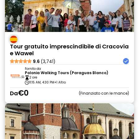
Tour gratuito imprescindibile di Cracovia
e Wawel
9.6
(3,741)
Fornito da
Polonia Walking Tours (Paraguas Blanco)
2 ore
11:15 AM, 4:30 PM
+1 Altro
€0
Da
Finanziato con le mance