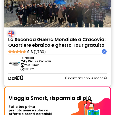
La Seconda Guerra Mondiale a Cracovia:
Quartiere ebraico e ghetto Tour gratuito
9.6
(1,780)
Fornito da
City Walks Krakow
2ore 30min
3:30 PM
€0
Da
Finanziato con le mance
Viaggia Smart, risparmia di più
Fai la tua prima
prenotazione e sblocca
offerte e sconti incredibili.