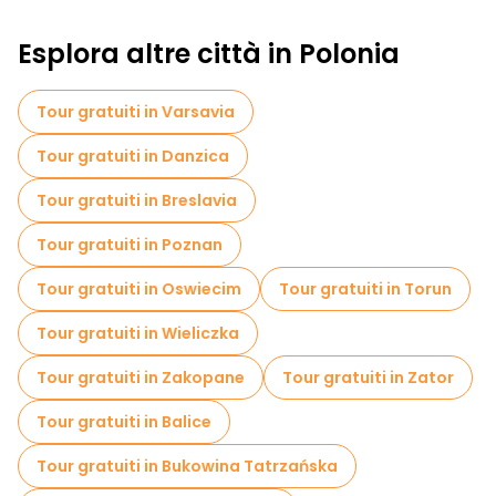
Pub Crawl tour a Cracovia
Esplora altre città in Polonia
Attività sportive a Cracovia
Visite autoguidate in Cracovia
Tour gratuiti in Varsavia
Visite gratuite alla guerra in Cracovia
Tour gratuiti in Danzica
Visite gratuite ai quartieri ebraici di Cracovia
Tour gratuiti in Breslavia
Crociere in Cracovia
Tour gratuiti in Poznan
Visite gratuite alle leggende e al mistero in Cracovia
Tour gratuiti in Oswiecim
Tour gratuiti in Torun
Musei in Cracovia
Tour gratuiti in Wieliczka
Visita gratuita del centro storico Cracovia
Tour gratuiti in Zakopane
Tour gratuiti in Zator
Visite al mercato in Cracovia
Tour gratuiti in Balice
Tour di degustazione locali in Cracovia
Tour gratuiti in Bukowina Tatrzańska