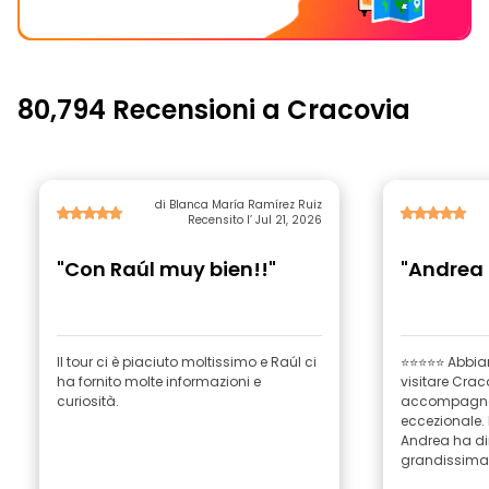
80,794 Recensioni a Cracovia
di Blanca María Ramírez Ruiz
Recensito l’ Jul 21, 2026
"Con Raúl muy bien!!"
"Andrea 
Il tour ci è piaciuto moltissimo e Raúl ci
⭐⭐⭐⭐⭐ Abbiam
ha fornito molte informazioni e
visitare Crac
curiosità.
accompagnat
eccezionale.
Andrea ha d
grandissima.