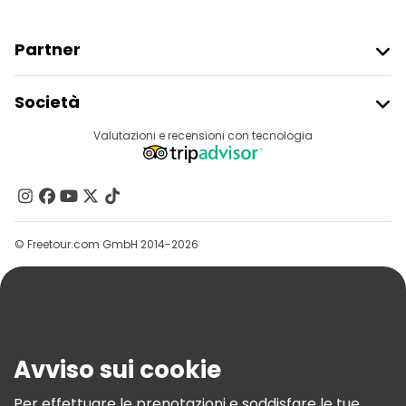
Partner
Iscriviti Al Freetour
Società
Accesso Del Fornitore
Destinazioni
Valutazioni e recensioni con tecnologia
Programma Di Affiliazione
Chi Siamo
Contattaci
Gruppi
© Freetour.com GmbH 2014-2026
Aiuto
Blog
Stampa
Sicurezza E Privacy
Avviso sui cookie
Termini E Condizioni
Informativa Sui Cookie
Per effettuare le prenotazioni e soddisfare le tue