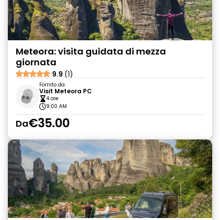
Meteora: visita guidata di mezza
giornata
9.9
(1)
Fornito da
Visit Meteora PC
4 ore
9:00 AM
€35.00
Da