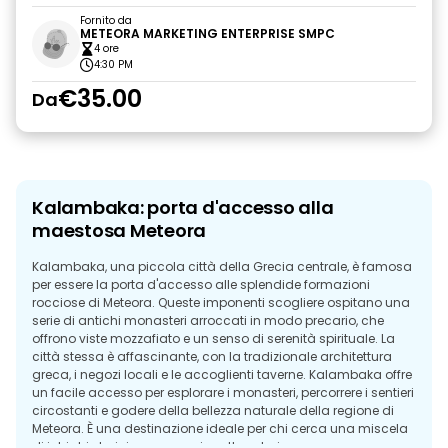
Fornito da
METEORA MARKETING ENTERPRISE SMPC
4 ore
4:30 PM
€35.00
Da
Kalambaka: porta d'accesso alla
maestosa Meteora
Kalambaka, una piccola città della Grecia centrale, è famosa
per essere la porta d'accesso alle splendide formazioni
rocciose di Meteora. Queste imponenti scogliere ospitano una
serie di antichi monasteri arroccati in modo precario, che
offrono viste mozzafiato e un senso di serenità spirituale. La
città stessa è affascinante, con la tradizionale architettura
greca, i negozi locali e le accoglienti taverne. Kalambaka offre
un facile accesso per esplorare i monasteri, percorrere i sentieri
circostanti e godere della bellezza naturale della regione di
Meteora. È una destinazione ideale per chi cerca una miscela
di intrighi storici e paesaggi spettacolari.