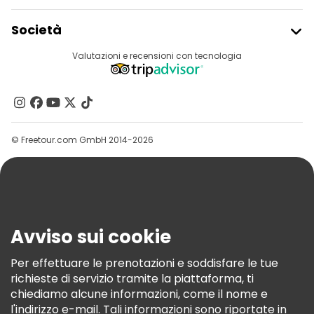
Iscriviti Al Freetour
Società
Accesso Del Fornitore
Destinazioni
Valutazioni e recensioni con tecnologia
Programma Di Affiliazione
Chi Siamo
Contattaci
Gruppi
© Freetour.com GmbH 2014-2026
Aiuto
Blog
Stampa
Sicurezza E Privacy
Avviso sui cookie
Termini E Condizioni
Informativa Sui Cookie
Per effettuare le prenotazioni e soddisfare le tue
richieste di servizio tramite la piattaforma, ti
Freetour Premi
chiediamo alcune informazioni, come il nome e
Programma Di Fidelizzazione
l'indirizzo e-mail. Tali informazioni sono riportate in