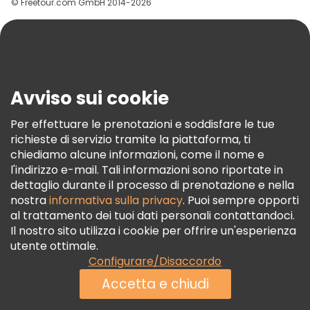
© Freetour.com GmbH 2014-2026
Aiuto
Blog
Stampa
Sicurezza E Privacy
Avviso sui cookie
Termini E Condizioni
Informativa Sui Cookie
Per effettuare le prenotazioni e soddisfare le tue
richieste di servizio tramite la piattaforma, ti
Freetour Premi
chiediamo alcune informazioni, come il nome e
Programma Di Fidelizzazione
l'indirizzo e-mail. Tali informazioni sono riportate in
dettaglio durante il processo di prenotazione e nella
nostra
informativa sulla privacy
. Puoi sempre opporti
al trattamento dei tuoi dati personali contattandoci.
Il nostro sito utilizza i cookie per offrire un'esperienza
utente ottimale.
Configurare/Disaccordo
Accetta e chiudi