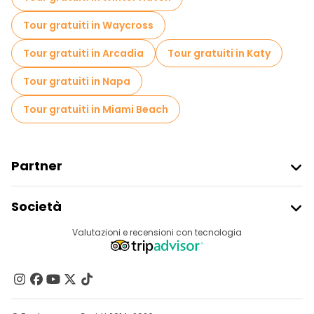
Tour gratuiti in Waycross
Tour gratuiti in Arcadia
Tour gratuiti in Katy
Tour gratuiti in Napa
Tour gratuiti in Miami Beach
Partner
Iscriviti Al Freetour
Società
Accesso Del Fornitore
Destinazioni
Valutazioni e recensioni con tecnologia
Programma Di Affiliazione
Chi Siamo
Contattaci
Gruppi