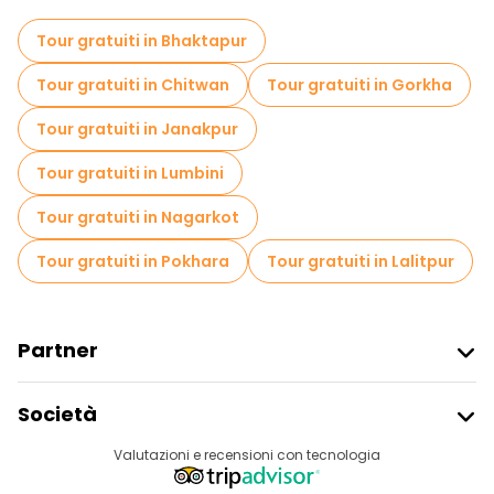
Tour a piedi gratuiti per famiglie a Kathmandu
Tour gratuiti in Bhaktapur
Attività sportive a Kathmandu
Tour gratuiti in Chitwan
Tour gratuiti in Gorkha
Visite al mercato in Kathmandu
Tour gratuiti in Janakpur
Tour di degustazione locali in Kathmandu
Tour gratuiti in Lumbini
Gite giornaliere gratuite a Kathmandu
Tour gratuiti in Nagarkot
Tour gastronomici a Kathmandu
Tour gratuiti in Pokhara
Tour gratuiti in Lalitpur
Tour gratuiti nelle vicinanze Kathmandu Durbar Square
Tour gratuiti nelle vicinanze PUMPERNICKEL BAKERY
Partner
Tour gratuiti nelle vicinanze Swayambhunaath Mahachaitya (Monkey Temple)
Iscriviti Al Freetour
Società
Accesso Del Fornitore
Destinazioni
Valutazioni e recensioni con tecnologia
Programma Di Affiliazione
Chi Siamo