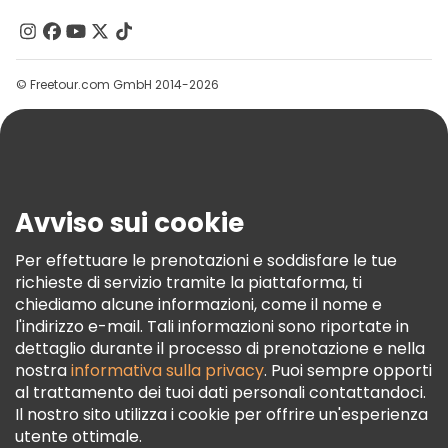
Contattaci
Gruppi
© Freetour.com GmbH 2014-2026
Aiuto
Blog
Stampa
Sicurezza E Privacy
Avviso sui cookie
Termini E Condizioni
Informativa Sui Cookie
Per effettuare le prenotazioni e soddisfare le tue
richieste di servizio tramite la piattaforma, ti
Freetour Premi
chiediamo alcune informazioni, come il nome e
Programma Di Fidelizzazione
l'indirizzo e-mail. Tali informazioni sono riportate in
dettaglio durante il processo di prenotazione e nella
nostra
informativa sulla privacy
. Puoi sempre opporti
al trattamento dei tuoi dati personali contattandoci.
Il nostro sito utilizza i cookie per offrire un'esperienza
utente ottimale.