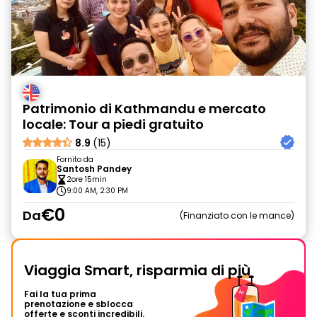
Patrimonio di Kathmandu e mercato
locale: Tour a piedi gratuito
8.9
(15)
Fornito da
Santosh Pandey
2ore 15min
9:00 AM, 2:30 PM
€0
Da
Finanziato con le mance
Viaggia Smart, risparmia di più
Fai la tua prima
prenotazione e sblocca
offerte e sconti incredibili.