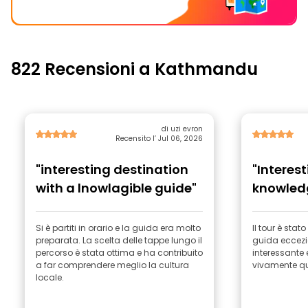
822 Recensioni a Kathmandu
di uzi evron
Recensito l’ Jul 06, 2026
"interesting destination
"Interes
with a lnowlagible guide"
knowled
Si è partiti in orario e la guida era molto
Il tour è sta
preparata. La scelta delle tappe lungo il
guida eccezi
percorso è stata ottima e ha contribuito
interessante 
a far comprendere meglio la cultura
vivamente qu
locale.