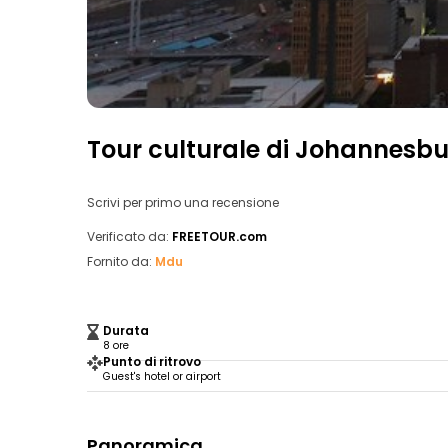
Tour culturale di Johannesb
Scrivi per primo una recensione
Verificato da:
FREETOUR.com
Fornito da:
Mdu
Durata
8 ore
Punto di ritrovo
Guest's hotel or airport
Panoramica