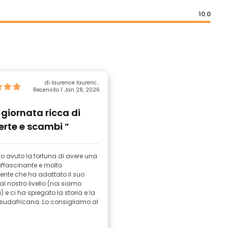
10.0
di laurence laurence
Recensito l’ Jan 28, 2026
bonnot
giornata ricca di
rte e scambi ”
 avuto la fortuna di avere una
ffascinante e molto
nte che ha adattato il suo
al nostro livello (noi siamo
) e ci ha spiegato la storia e la
 sudafricana. Lo consigliamo al