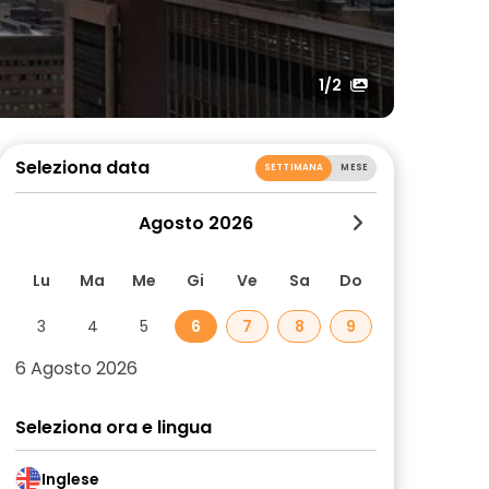
1
/2
Seleziona data
SETTIMANA
MESE
Agosto 2026
Lu
Ma
Me
Gi
Ve
Sa
Do
3
4
5
6
7
8
9
6 Agosto 2026
Seleziona ora e lingua
Inglese