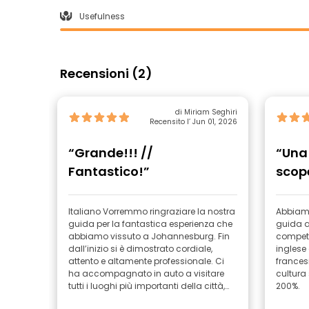
Usefulness
Recensioni (2)
di Miriam Seghiri
Recensito l’ Jun 01, 2026
“Grande!!! //
“Una 
Fantastico!”
scope
Italiano Vorremmo ringraziare la nostra
Abbiamo
guida per la fantastica esperienza che
guida a
abbiamo vissuto a Johannesburg. Fin
compete
dall’inizio si è dimostrato cordiale,
inglese 
attento e altamente professionale. Ci
francesi
ha accompagnato in auto a visitare
cultura
tutti i luoghi più importanti della città,
200%.
rendendo il tour molto confortevole e