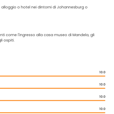
i alloggio o hotel nei dintorni di Johannesburg o
ementi come l'ingresso alla casa museo di Mandela, gli
i ospiti.
10.0
10.0
10.0
10.0