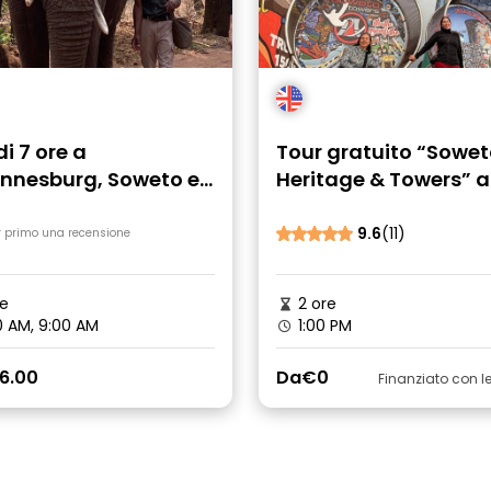
di 7 ore a
Tour gratuito “Sowe
nnesburg, Soweto e
Heritage & Towers” a
o dell'Apartheid
Johannesburg
9.6
(11)
r primo una recensione
e
2 ore
 AM, 9:00 AM
1:00 PM
6.00
Da
€0
Finanziato con 