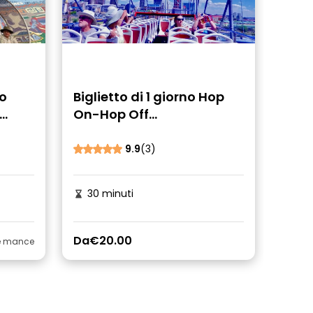
to
Biglietto di 1 giorno Hop
On-Hop Off
Johannesburg
9.9
(3)
30 minuti
Da
€20.00
le mance