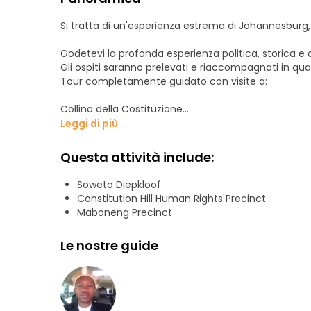
Si tratta di un'esperienza estrema di Johannesburg
Godetevi la profonda esperienza politica, storica e 
Gli ospiti saranno prelevati e riaccompagnati in q
Tour completamente guidato con visite a:
Collina della Costituzione
Maboneng
Leggi di più
Stadio Soccer City
Via Villakazi
Questa attività include:
Museo Hector Peterson
Soweto e un pranzo a buffet africano
Soweto Diepkloof
La durata è di circa 8 ore, ma può essere adattata 
Constitution Hill Human Rights Precinct
questo e altri tour.
Maboneng Precinct
Le nostre guide