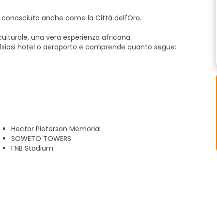
, conosciuta anche come la Città dell'Oro.
culturale, una vera esperienza africana.
ualsiasi hotel o aeroporto e comprende quanto segue:
Hector Pieterson Memorial
ai vostri tempi. Contattatemi oggi stesso e godetevi
SOWETO TOWERS
FNB Stadium