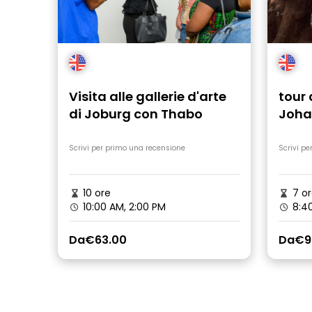
più speciali è stato gustare un pasto
tipico a Soweto, proprio di fronte alla
casa di Nelson Mandela. Consigliamo
questo tour al 100%. Se vuoi conoscere
Johannesburg in modo autentico,
intimo e molto completo, non esitare. Ti
divertirai un mondo.
Visita alle gallerie d'arte
tour 
di Joburg con Thabo
Joha
Muse
Scrivi per primo una recensione
Scrivi pe
10 ore
7 or
10:00 AM, 2:00 PM
8:40
Da
€63.00
Da
€9