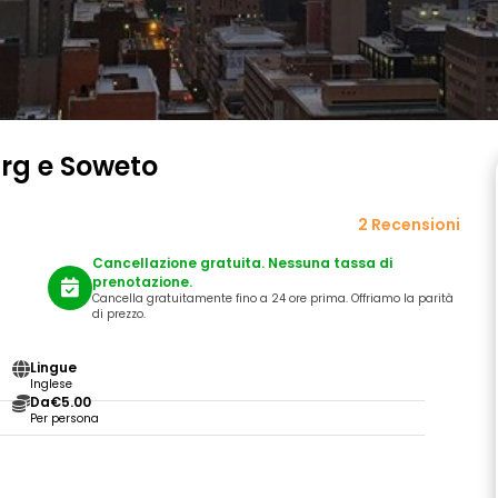
urg e Soweto
2 Recensioni
Cancellazione gratuita. Nessuna tassa di
prenotazione.
Cancella gratuitamente fino a 24 ore prima. Offriamo la parità
di prezzo.
Lingue
Inglese
Da
€5.00
Per persona