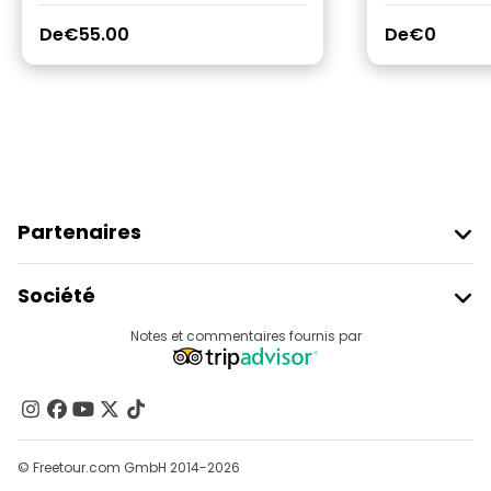
De
€55.00
De
€0
Partenaires
Rejoindre Freetour
Société
Connexion Du Fournisseur
Destinations
Notes et commentaires fournis par
Programme D’affiliation
À Propos De Nous
Contactez-Nous
Groupes
© Freetour.com GmbH 2014-2026
Aide