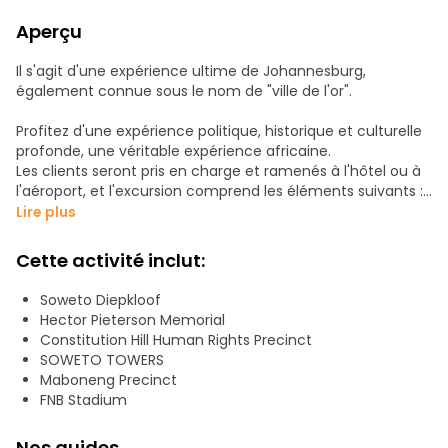
Aperçu
Il s'agit d'une expérience ultime de Johannesburg,
également connue sous le nom de "ville de l'or".
Profitez d'une expérience politique, historique et culturelle
profonde, une véritable expérience africaine.
Les clients seront pris en charge et ramenés à l'hôtel ou à
l'aéroport, et l'excursion comprend les éléments suivants :
Une visite guidée complète avec des visites à :
Lire plus
Constitution Hill
Cette activité inclut:
Maboneng
Stade Soccer City
Soweto Diepkloof
Rue Villakazi
Hector Pieterson Memorial
Musée Hector Peterson
Constitution Hill Human Rights Precinct
Soweto et déjeuner buffet africain
SOWETO TOWERS
La durée est d'environ 8 heures mais peut être adaptée à
Maboneng Precinct
vos horaires. Contactez-moi dès aujourd'hui pour profiter
FNB Stadium
de cette visite et d'autres encore.
Nos guides