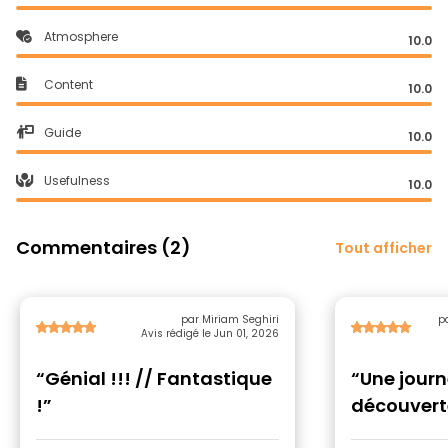
Atmosphere
10.0
Content
10.0
Guide
10.0
Usefulness
10.0
Commentaires (2)
Tout afficher
par Miriam Seghiri
p
Avis rédigé le Jun 01, 2026
“Génial !!! // Fantastique
“Une journ
!”
découvert
échanges 