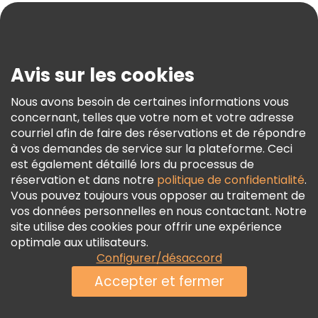
Blog
Presse
Sécurité Et Confidentialité
Avis sur les cookies
Conditions Générales Et Mentions Légales
Nous avons besoin de certaines informations vous
Politique En Matière De Cookies
concernant, telles que votre nom et votre adresse
Freetour Prix
courriel afin de faire des réservations et de répondre
à vos demandes de service sur la plateforme. Ceci
Programme De Fidélité
est également détaillé lors du processus de
réservation et dans notre
politique de confidentialité
.
Vous pouvez toujours vous opposer au traitement de
vos données personnelles en nous contactant. Notre
site utilise des cookies pour offrir une expérience
optimale aux utilisateurs.
Configurer/désaccord
Accepter et fermer