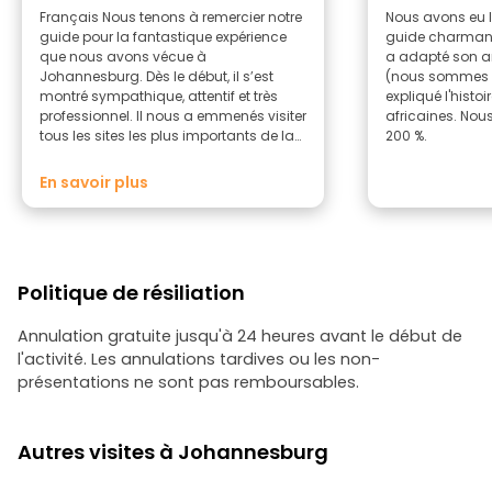
Français Nous tenons à remercier notre
Nous avons eu 
guide pour la fantastique expérience
guide charmant
que nous avons vécue à
a adapté son an
Johannesburg. Dès le début, il s’est
(nous sommes f
montré sympathique, attentif et très
expliqué l'histoi
professionnel. Il nous a emmenés visiter
africaines. No
tous les sites les plus importants de la
200 %.
ville dans sa propre voiture, ce qui a
rendu la visite très confortable et
En savoir plus
personnalisée. Il nous a également
fourni une mine d’informations sur
l’histoire, la culture et la vie quotidienne
de l’Afrique du Sud, rendant ainsi la
visite vraiment enrichissante. L'un des
Politique de résiliation
moments forts a été de déguster un
repas traditionnel à Soweto, juste en
face de la maison de Nelson Mandela.
Annulation gratuite jusqu'à 24 heures avant le début de
Nous recommandons vivement cette
l'activité. Les annulations tardives ou les non-
visite. Si vous souhaitez découvrir
présentations ne sont pas remboursables.
Johannesburg de manière
authentique, conviviale et complète,
c'est le choix idéal. Vous allez passer un
Autres visites à Johannesburg
excellent moment. Espagnol Nous
tenons à remercier notre guide pour la
fantastique expérience que nous avons