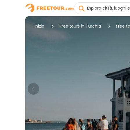
Inizio
Free tours in Turchia
Free to