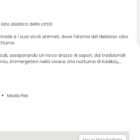
lato asiatico della città!
trade e i suoi vicoli animati, dove l'aroma del delizioso cibo
otturna.
i, assaporando un ricco arazzo di sapori, dai tradizionali
onto, immergetevi nella vivace vita notturna di Kadıköy,
iente perfetto per rilassarsi e godersi l'atmosfera locale.
o eclettico di Kadıköy come mai prima d'ora!
prendere il cibo durante il tour e continuare a camminare.
Moda Pier
 altri monumenti di Atatürk sul lato asiatico. Quello giusto è
Apri in Google Maps