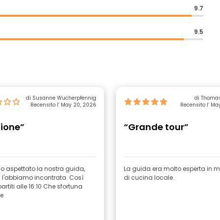
9.7
9.5
di Susanne Wucherpfennig
di Thoma
Recensito l’ May 20, 2026
Recensito l’ Ma
nione”
“Grande tour”
 aspettato la nostra guida,
La guida era molto esperta in m
l'abbiamo incontrata. Così
di cucina locale.
rtiti alle 16:10 Che sfortuna
e