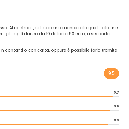
sso. Al contrario, si lascia una mancia alla guida alla fine
ere, gli ospiti danno da 10 dollari a 50 euro, a seconda
n contanti o con carta, oppure è possibile farlo tramite
9.5
9.7
9.6
9.5