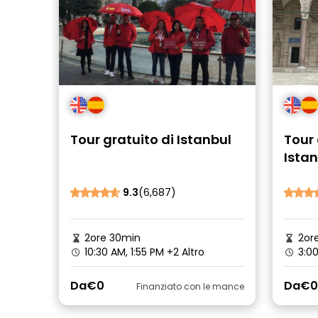
Tour gratuito di Istanbul
Tour 
Istan
9.3
(6,687)
2ore 30min
2or
10:30 AM, 1:55 PM
+2 Altro
3:0
Da
€0
Da
€0
Finanziato con le mance