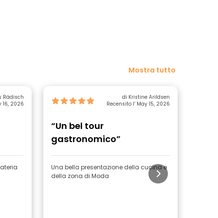
Mostra tutto
s Rädisch
di Kristine Arildsen
y 16, 2026
Recensito l’ May 15, 2026
“Un bel tour
“Un 
gastronomico”
ateria
Una bella presentazione della cucina e
La nost
della zona di Moda
simpat
imparat
sulla 
la magg
consigl