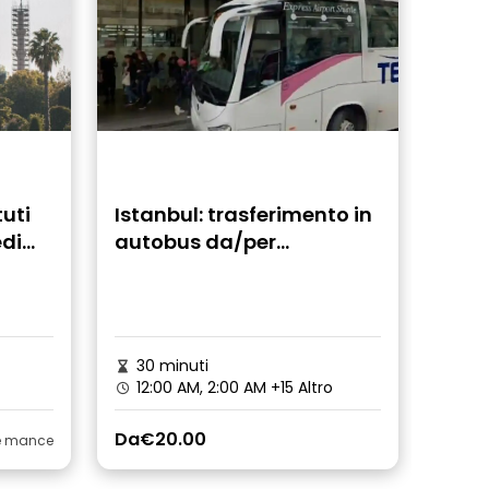
tuti
Istanbul: trasferimento in
edi
autobus da/per
ppi
l'aeroporto di Istanbul
(IST)
30 minuti
12:00 AM, 2:00 AM
+15 Altro
Da
€20.00
le mance