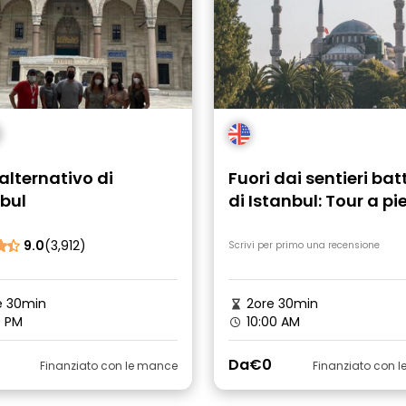
alternativo di
Fuori dai sentieri bat
bul
di Istanbul: Tour a pi
gratuito - Piccoli gru
9.0
(3,912)
Scrivi per primo una recensione
e 30min
2ore 30min
0 PM
10:00 AM
Da
€0
Finanziato con le mance
Finanziato con 