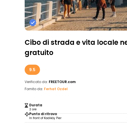
Cibo di strada e vita locale ne
gratuito
9.5
Verificato da:
FREETOUR.com
Fornito da:
Ferhat Ozdel
Durata
2 ore
Punto di ritrovo
In front of Kadıköy Pier