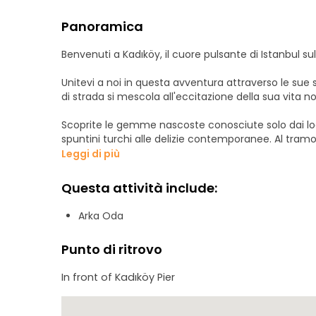
Panoramica
Benvenuti a Kadıköy, il cuore pulsante di Istanbul sul 
Unitevi a noi in questa avventura attraverso le sue s
di strada si mescola all'eccitazione della sua vita n
Scoprite le gemme nascoste conosciute solo dai local
spuntini turchi alle delizie contemporanee. Al tram
dove bar alla moda e caffè accoglienti offrono l'amb
Leggi di più
Preparatevi a mangiare, bere ed esplorare il fascin
Questa attività include:
(Questo non è un tipico tour gastronomico. Potete 
Si tratta di un tour a piedi).
Arka Oda
Seguire le istruzioni per il punto d'incontro. Abbiamo
Punto di ritrovo
indicato dal link.
In front of Kadıköy Pier