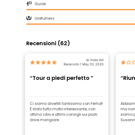
Guide
Usefulness
Recensioni (62)
di Viola Hill
Recensito l’ May 30, 2026
“Tour a piedi perfetto ”
“Riu
Ci siamo divertiti tantissimo con Ferhat!
Abbiamo
È stato tutto molto interessante, con
ma non 
ottimo cibo e ottimi consigli sui posti
siamo pa
dove mangiare.
Susann