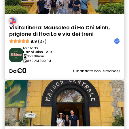
Visita libera: Mausoleo di Ho Chi Minh,
prigione di Hoa Lo e via dei treni
9.9
(37)
Fornito da
Hanoi Bliss Tour
3ore 30min
8:30 AM, 1:00 PM
€0
Da
Finanziato con le mance