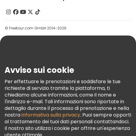
Chi Siamo
Contattaci
Gruppi
© Freetour.com GmbH 2014-2026
Aiuto
Blog
Stampa
Sicurezza E Privacy
Avviso sui cookie
Termini E Condizioni
Informativa Sui Cookie
Per effettuare le prenotazioni e soddisfare le tue
richieste di servizio tramite la piattaforma, ti
Freetour Premi
chiediamo alcune informazioni, come il nome e
Programma Di Fidelizzazione
l'indirizzo e-mail. Tali informazioni sono riportate in
dettaglio durante il processo di prenotazione e nella
nostra
informativa sulla privacy
. Puoi sempre opporti
al trattamento dei tuoi dati personali contattandoci.
Il nostro sito utilizza i cookie per offrire un'esperienza
utente ottimale.