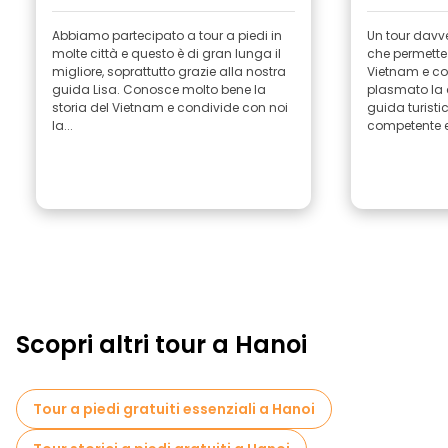
Abbiamo partecipato a tour a piedi in
Un tour davver
molte città e questo è di gran lunga il
che permette 
migliore, soprattutto grazie alla nostra
Vietnam e c
guida Lisa. Conosce molto bene la
plasmato la c
storia del Vietnam e condivide con noi
guida turist
la...
competente e.
Scopri altri tour a Hanoi
Tour a piedi gratuiti essenziali a Hanoi