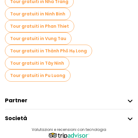
Tour gratuiti in Nha Trang
Tour in bicicletta a Hanoi
Tour gratuiti in Ninh Binh
Tour gastronomici a Hanoi
Tour gratuiti in Phan Thiet
Tour gratuiti nelle vicinanze Hanoi Old Quarter
Tour gratuiti in Vung Tau
Tour gratuiti nelle vicinanze Ho Chi Minh's Mausoleum
Tour gratuiti in Thành Phố Hạ Long
Tour gratuiti nelle vicinanze Hanoi Opera House
Tour gratuiti in Tây Ninh
Tour gratuiti in Pu Luong
Partner
Iscriviti Al Freetour
Società
Accesso Del Fornitore
Destinazioni
Valutazioni e recensioni con tecnologia
Programma Di Affiliazione