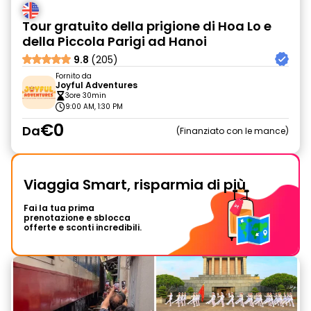
Tour gratuito della prigione di Hoa Lo e
della Piccola Parigi ad Hanoi
9.8
(205)
Fornito da
Joyful Adventures
3ore 30min
9:00 AM, 1:30 PM
€0
Da
Finanziato con le mance
Viaggia Smart, risparmia di più
Fai la tua prima
prenotazione e sblocca
offerte e sconti incredibili.