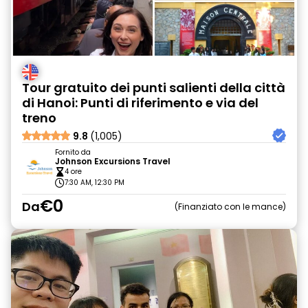
Tour gratuito dei punti salienti della città
di Hanoi: Punti di riferimento e via del
treno
9.8
(1,005)
Fornito da
Johnson Excursions Travel
4 ore
7:30 AM, 12:30 PM
€0
Da
Finanziato con le mance