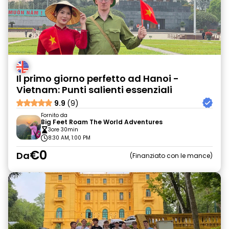
Il primo giorno perfetto ad Hanoi -
Vietnam: Punti salienti essenziali
9.9
(9)
Fornito da
Big Feet Roam The World Adventures
3ore 30min
8:30 AM, 1:00 PM
€0
Da
Finanziato con le mance