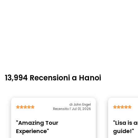
13,994 Recensioni a Hanoi
di John Engel
Recensito l’ Jul 01, 2026
"Amazing Tour
"Lisa is
Experience"
guide!"