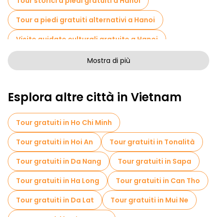
Tour storici a piedi gratuiti a Hanoi
Tour a piedi gratuiti alternativi a Hanoi
Visite guidate culturali gratuite a Hanoi
Tour a piedi senza arte a Hanoi
Mostra di più
Tour a piedi gratuiti per famiglie a Hanoi
Esplora altre città in Vietnam
Attività sportive a Hanoi
Crociere in Hanoi
Musei in Hanoi
Tour gratuiti in Ho Chi Minh
Visita gratuita del centro storico Hanoi
Tour gratuiti in Hoi An
Tour gratuiti in Tonalità
Visite al mercato in Hanoi
Tour gratuiti in Da Nang
Tour gratuiti in Sapa
Tour di degustazione locali in Hanoi
Tour gratuiti in Ha Long
Tour gratuiti in Can Tho
Gite giornaliere gratuite a Hanoi
Tour gratuiti in Da Lat
Tour gratuiti in Mui Ne
Passeggiate notturne gratuite a Hanoi