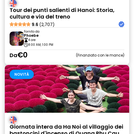
Tour dei punti salienti di Hanoi: Storia,
cultura e via del treno
9.6
(2,707)
Fornito da
Phoebe
4 ore
8:00 AM, 1:00 PM
€0
Da
Finanziato con le mance
NOVITÀ
Giornata intera da Ha Noi al villaggio dei
bastoncini d'incenso di Quang Phu Cau