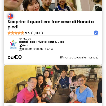
Scoprire il quartiere francese di Hanoi a
piedi
9.5
(5,366)
Fornito da
Hanoi Free Private Tour Guide
4 ore
8:00 AM, 9:00 AM
+4 Altro
€0
Da
Finanziato con le mance