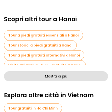
Scopri altri tour a Hanoi
Tour a piedi gratuiti essenziali a Hanoi
Tour storici a piedi gratuiti a Hanoi
Tour a piedi gratuiti alternativi a Hanoi
Visite guidate culturali gratuite a Hanoi
Tour a piedi senza arte a Hanoi
Mostra di più
Tour a piedi gratuiti per famiglie a Hanoi
Esplora altre città in Vietnam
Attività sportive a Hanoi
Crociere in Hanoi
Musei in Hanoi
Tour gratuiti in Ho Chi Minh