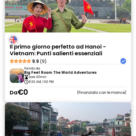
Il primo giorno perfetto ad Hanoi -
Vietnam: Punti salienti essenziali
9.9
(9)
Fornito da
Big Feet Roam The World Adventures
3ore 30min
8:30 AM, 1:00 PM
€0
Da
Finanziato con le mance