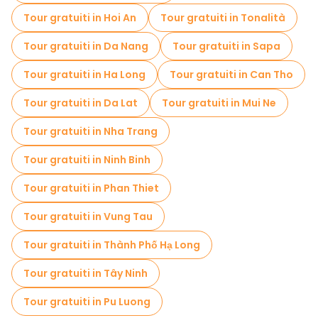
Visita gratuita del centro storico Hanoi
Tour gratuiti in Hoi An
Tour gratuiti in Tonalità
Visite al mercato in Hanoi
Tour gratuiti in Da Nang
Tour gratuiti in Sapa
Tour di degustazione locali in Hanoi
Tour gratuiti in Ha Long
Tour gratuiti in Can Tho
Gite giornaliere gratuite a Hanoi
Tour gratuiti in Da Lat
Tour gratuiti in Mui Ne
Passeggiate notturne gratuite a Hanoi
Tour gratuiti in Nha Trang
Tour in bicicletta a Hanoi
Tour gratuiti in Ninh Binh
Tour gastronomici a Hanoi
Tour gratuiti in Phan Thiet
Tour gratuiti nelle vicinanze Hanoi Old Quarter
Tour gratuiti in Vung Tau
Tour gratuiti nelle vicinanze Ho Chi Minh's Mausoleum
Tour gratuiti in Thành Phố Hạ Long
Tour gratuiti nelle vicinanze St Joseph Cathedral
Tour gratuiti in Tây Ninh
Tour gratuiti in Pu Luong