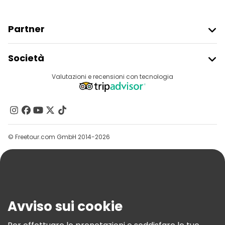
Partner
Iscriviti Al Freetour
Società
Accesso Del Fornitore
Destinazioni
Valutazioni e recensioni con tecnologia
Programma Di Affiliazione
Chi Siamo
Contattaci
Gruppi
© Freetour.com GmbH 2014-2026
Aiuto
Blog
Stampa
Sicurezza E Privacy
Avviso sui cookie
Termini E Condizioni
Informativa Sui Cookie