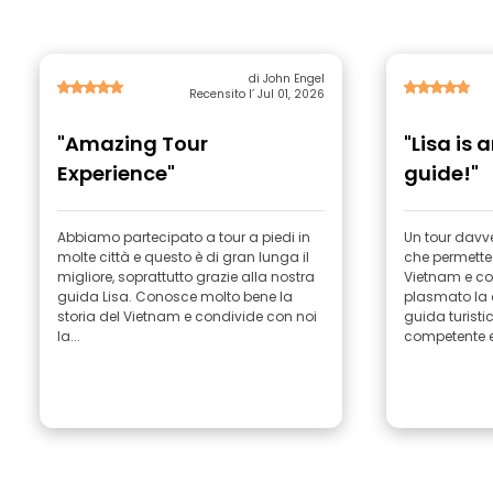
di John Engel
Recensito l’ Jul 01, 2026
"Amazing Tour
"Lisa is
Experience"
guide!"
Abbiamo partecipato a tour a piedi in
Un tour davver
molte città e questo è di gran lunga il
che permette 
migliore, soprattutto grazie alla nostra
Vietnam e c
guida Lisa. Conosce molto bene la
plasmato la c
storia del Vietnam e condivide con noi
guida turist
la...
competente e.