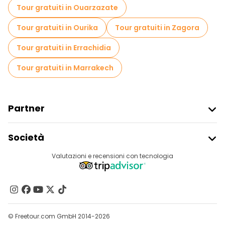
Tour gratuiti in Ouarzazate
Tour gratuiti in Ourika
Tour gratuiti in Zagora
Tour gratuiti in Errachidia
Tour gratuiti in Marrakech
Partner
Iscriviti Al Freetour
Società
Accesso Del Fornitore
Destinazioni
Valutazioni e recensioni con tecnologia
Programma Di Affiliazione
Chi Siamo
Contattaci
Gruppi
© Freetour.com GmbH 2014-2026
Aiuto