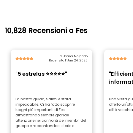
10,828 Recensioni a Fes
di Joana Morgado
Recensito l’ Jun 24, 2026
"5 estrelas ⭐️⭐️⭐️⭐️⭐️"
"Efficien
informat
La nostra guida, Salim, è stata
Una visita gu
impeccabile. Ci ha fatto scoprire i
offerto un'o
luoghi più importanti di Fes,
città vecchia
dimostrando sempre grande
attenzione nei confronti dei membri del
gruppo e raccontandoci storie e...