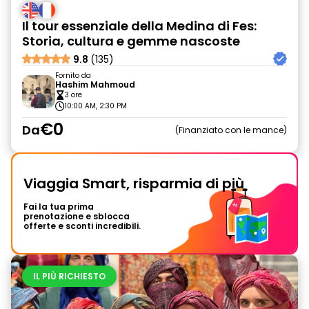
Il tour essenziale della Medina di Fes:
Storia, cultura e gemme nascoste
9.8
(135)
Fornito da
Hashim Mahmoud
3 ore
10:00 AM, 2:30 PM
€0
Da
Finanziato con le mance
Viaggia Smart, risparmia di più
Fai la tua prima
prenotazione e sblocca
offerte e sconti incredibili.
IL PIÙ RICHIESTO