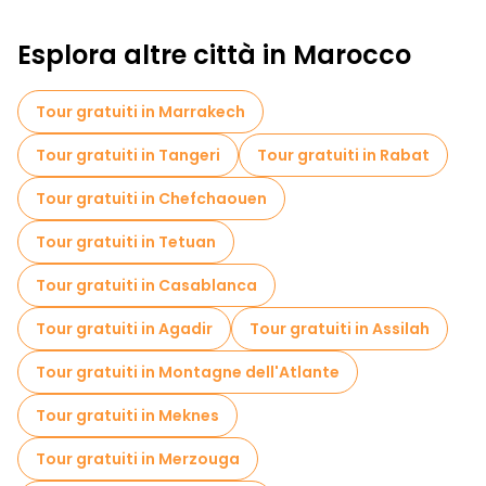
Tour a piedi gratuiti per famiglie a Fes
Esplora altre città in Marocco
Musei in Fes
Visita gratuita del centro storico Fes
Tour gratuiti in Marrakech
Tour per piccoli gruppi in Fes
Tour gratuiti in Tangeri
Tour gratuiti in Rabat
Visite al mercato in Fes
Tour gratuiti in Chefchaouen
Tour di degustazione locali in Fes
Tour gratuiti in Tetuan
Gite giornaliere gratuite a Fes
Tour gratuiti in Casablanca
Tour in bicicletta a Fes
Tour gratuiti in Agadir
Tour gratuiti in Assilah
Tour gratuiti nelle vicinanze Mosque and University Kairaouine
Tour gratuiti in Montagne dell'Atlante
Tour gratuiti nelle vicinanze Al Attarine Madrasa
Tour gratuiti in Meknes
Tour gratuiti nelle vicinanze Bab Boujloud
Tour gratuiti in Merzouga