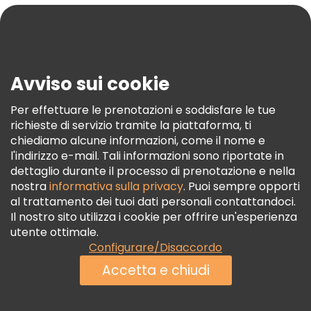
Blog
Stampa
Sicurezza E Privacy
Avviso sui cookie
Termini E Condizioni
Informativa Sui Cookie
Per effettuare le prenotazioni e soddisfare le tue
richieste di servizio tramite la piattaforma, ti
Freetour Premi
chiediamo alcune informazioni, come il nome e
Programma Di Fidelizzazione
l'indirizzo e-mail. Tali informazioni sono riportate in
dettaglio durante il processo di prenotazione e nella
nostra
informativa sulla privacy
. Puoi sempre opporti
al trattamento dei tuoi dati personali contattandoci.
Il nostro sito utilizza i cookie per offrire un'esperienza
utente ottimale.
Configurare/Disaccordo
Accetta e chiudi