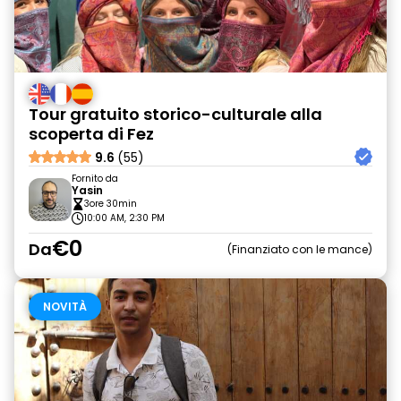
Tour gratuito storico-culturale alla
scoperta di Fez
9.6
(55)
Fornito da
Yasin
3ore 30min
10:00 AM, 2:30 PM
€0
Da
Finanziato con le mance
NOVITÀ