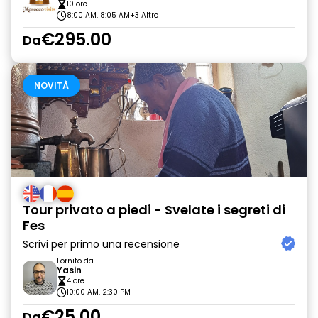
10 ore
8:00 AM, 8:05 AM
+3 Altro
€295.00
Da
NOVITÀ
Tour privato a piedi - Svelate i segreti di
Fes
Scrivi per primo una recensione
Fornito da
Yasin
4 ore
10:00 AM, 2:30 PM
€25.00
Da