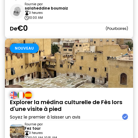
Fournie par
salaheddine boumaiz
3 heures
10:00 AM
€0
De
Pourboires
NOUVEAU
Explorer la médina culturelle de Fès lors
d'une visite à pied
Soyez le premier à laisser un avis
Fournie par
Fez tour
3 heures
10:00 AM, 10:15 AM