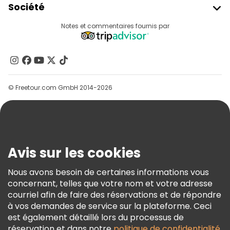
Société
Connexion Du Fournisseur
Destinations
Notes et commentaires fournis par
Programme D’affiliation
À Propos De Nous
Contactez-Nous
Groupes
© Freetour.com GmbH 2014-2026
Aide
Blog
Presse
Sécurité Et Confidentialité
Avis sur les cookies
Conditions Générales Et Mentions Légales
Nous avons besoin de certaines informations vous
Politique En Matière De Cookies
concernant, telles que votre nom et votre adresse
Freetour Prix
courriel afin de faire des réservations et de répondre
à vos demandes de service sur la plateforme. Ceci
Programme De Fidélité
est également détaillé lors du processus de
réservation et dans notre
politique de confidentialité
.