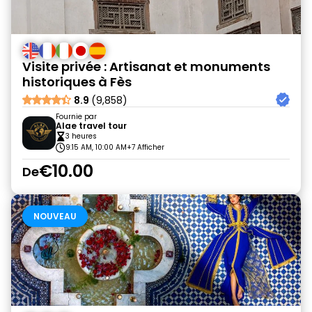
Visite privée : Artisanat et monuments
historiques à Fès
8.9
(9,858)
Fournie par
Alae travel tour
3 heures
9:15 AM, 10:00 AM
+7 Afficher
€10.00
De
NOUVEAU