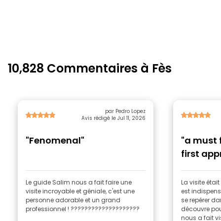
10,828 Commentaires à Fès
par Pedro Lopez
Avis rédigé le Jul 11, 2026
"Fenomenal"
"a must
first app
Le guide Salim nous a fait faire une
La visite étai
visite incroyable et géniale, c'est une
est indispe
personne adorable et un grand
se repérer da
professionnel ! ????????????????????
découvre pour
nous a fait vis