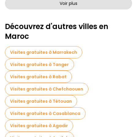
Visites à pied sans art à Fès
Voir plus
Visites à pied gratuites pour les familles à Fès
Découvrez d'autres villes en
Musées en Fès
Maroc
Visite gratuite de la vieille ville à Fès
Visites pour petits groupes en Fès
Visites gratuites à Marrakech
Visites de marchés en Fès
Visites gratuites à Tanger
Visites de dégustation locales à Fès
Visites gratuites à Rabat
Excursions d'une journée gratuites à Fès
Visites gratuites à Chefchaouen
Tours à vélo à Fès
Visites gratuites à Tétouan
Visites gratuites à proximité Mosque and University Kairaouine
Visites gratuites à Casablanca
Visites gratuites à proximité Al Attarine Madrasa
Visites gratuites à Agadir
Visites gratuites à proximité Bab Boujloud