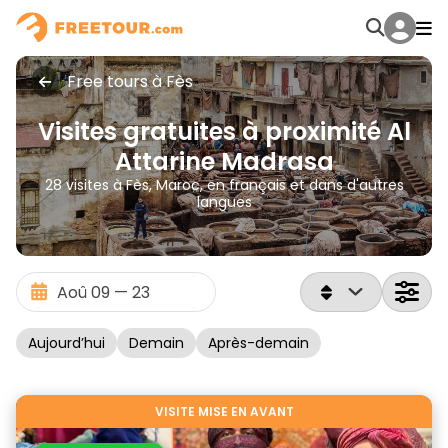
Free tours à Fès
Visites gratuites à proximité Al
Attarine Madrasa
28 visites à Fès, Maroc, en français et dans d'autres
langues
Aujourd’hui
Demain
Après-demain
VISITE MISE EN AVANT