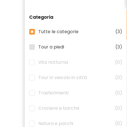
Categoria
Tutte le categorie
(3)
Tour a piedi
(3)
Vita notturna
(0)
Tour in veicolo in città
(0)
Trasferimenti
(0)
Crociere e barche
(0)
Natura e parchi
(0)