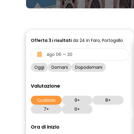
Offerta
3 i
risultati
da 24 in Faro, Portogallo
Oggi
Domani
Dopodomani
Valutazione
Qualsiasi
9+
8+
7+
6+
Ora di inizio