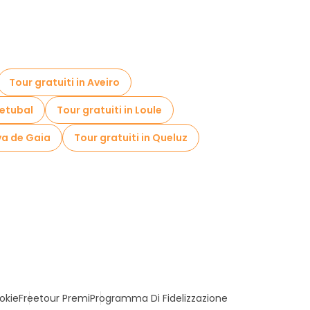
Tour gratuiti in Aveiro
Setubal
Tour gratuiti in Loule
ova de Gaia
Tour gratuiti in Queluz
okie
Freetour Premi
Programma Di Fidelizzazione