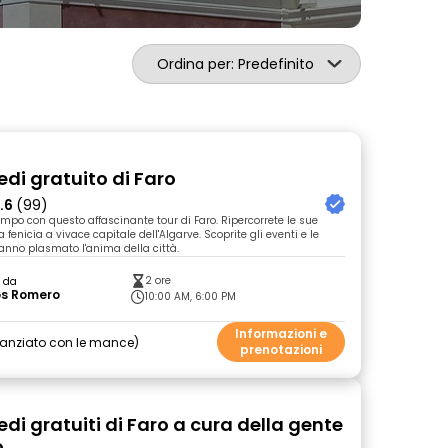
Ordina per: Predefinito
edi gratuito di Faro
.6
(99)
empo con questo affascinante tour di Faro. Ripercorrete le sue
a fenicia a vivace capitale dell'Algarve. Scoprite gli eventi e le
nno plasmato l'anima della città.
2 ore
o da
os Romero
10:00 AM, 6:00 PM
Informazioni e
nanziato con le mance
prenotazioni
edi gratuiti di Faro a cura della gente
o