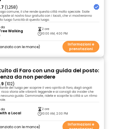
.7
(1,258)
uogo comune, il che rende questa città molto speciale. Siate
ecipate al nostro tour gratuito con i locali, che vi mostreranno
sto luogo l'unicità di questo luogo.
o da
2 ore
Free Walking
10:00 AM, 4:00 PM
s
Informazioni e
nanziato con le mance
prenotazioni
tuito di Faro con una guida del posto:
ienza da non perdere
.9
(102)
tante del luogo per scoprire il vero spirito di Faro, dagli angoli
 ricca storia alle vibranti leggende e ai consigli da insider che
n nessuna guida. Camminate, ridete e scoprite la città a un ritmo
ole.
2 ore
o da
with a Local
10:00 AM, 2:00 PM
Informazioni e
nanziato con le mance
prenotazioni