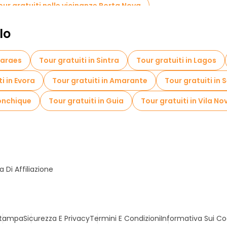
our gratuiti nelle vicinanze Porta Nova
lo
maraes
Tour gratuiti in Sintra
Tour gratuiti in Lagos
i in Evora
Tour gratuiti in Amarante
Tour gratuiti in 
Monchique
Tour gratuiti in Guia
Tour gratuiti in Vila N
Di Affiliazione
tampa
Sicurezza E Privacy
Termini E Condizioni
Informativa Sui Co