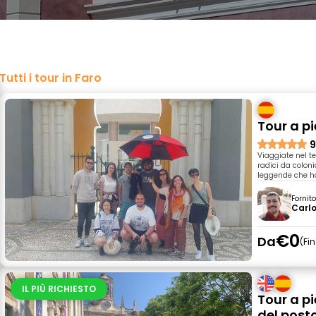
Tutti i tour in Faro
Tour a pi
9
Viaggiate nel t
radici da coloni
leggende che ha
Fornit
Carl
€0
Da
Fi
IL PIÙ RICHIESTO
Tour a pi
del post