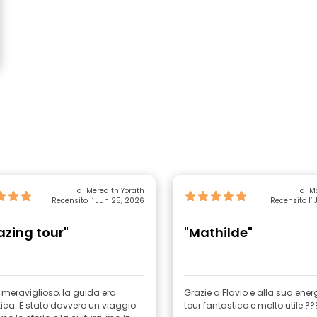
di Meredith Yorath
di M
Recensito l’ Jun 25, 2026
Recensito l’ 
zing tour"
"Mathilde"
 meraviglioso, la guida era
Grazie a Flavio e alla sua energia 
ica. È stato davvero un viaggio
tour fantastico e molto utile ??