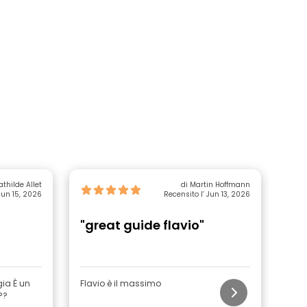
athilde Allet
di Martin Hoffmann
Jun 15, 2026
Recensito l’ Jun 13, 2026
"great guide flavio"
"Gr
È un
Flavio è il massimo
Marc
??
Ci h