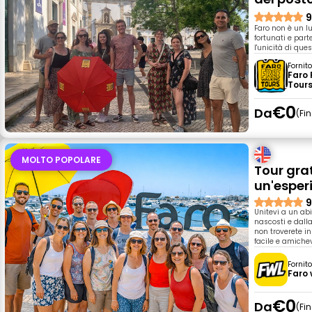
9
Faro non è un l
fortunati e part
l'unicità di que
Fornit
Faro 
Tour
€0
Da
Fi
MOLTO POPOLARE
Tour gra
un'esper
9
Unitevi a un abi
nascosti e dalla
non troverete i
facile e amichev
Fornit
Faro 
€0
Da
Fi