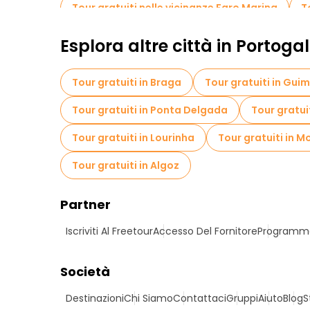
Tour gratuiti nelle vicinanze Faro Marina
T
Esplora altre città in Portogal
Tour gratuiti in Braga
Tour gratuiti in Gui
Tour gratuiti in Ponta Delgada
Tour gratuit
Tour gratuiti in Lourinha
Tour gratuiti in 
Tour gratuiti in Algoz
Partner
Iscriviti Al Freetour
Accesso Del Fornitore
Programma 
Società
Destinazioni
Chi Siamo
Contattaci
Gruppi
Aiuto
Blog
S