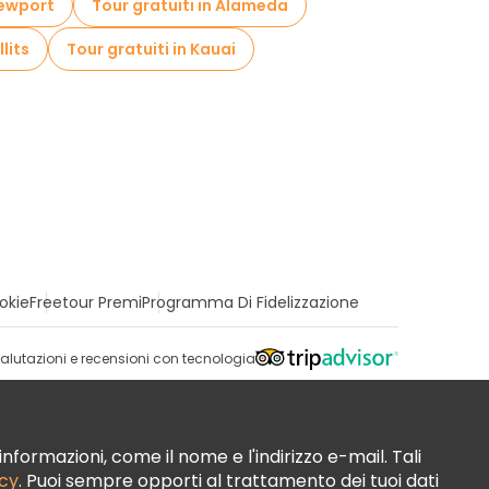
Newport
Tour gratuiti in Alameda
llits
Tour gratuiti in Kauai
okie
Freetour Premi
Programma Di Fidelizzazione
alutazioni e recensioni con tecnologia
nformazioni, come il nome e l'indirizzo e-mail. Tali
acy
. Puoi sempre opporti al trattamento dei tuoi dati