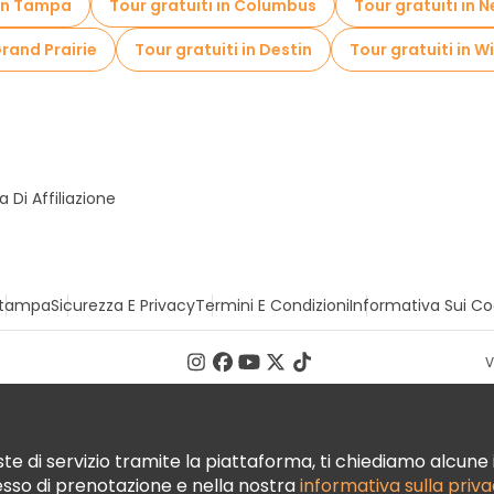
 in Tampa
Tour gratuiti in Columbus
Tour gratuiti in 
Grand Prairie
Tour gratuiti in Destin
Tour gratuiti in Wi
Di Affiliazione
tampa
Sicurezza E Privacy
Termini E Condizioni
Informativa Sui Co
V
te di servizio tramite la piattaforma, ti chiediamo alcune i
cesso di prenotazione e nella nostra
informativa sulla priv