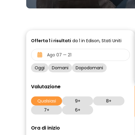
Offerta
1 i
risultati
da 1 in Edison, Stati Uniti
Oggi
Domani
Dopodomani
Valutazione
Qualsiasi
9+
8+
7+
6+
Ora di inizio