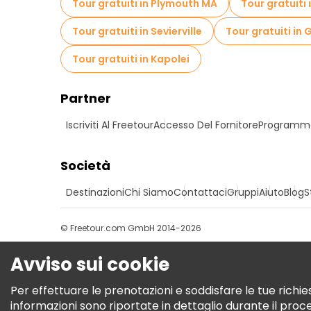
Tour gratuiti in Plymouth MA
Tour gratuiti
Tour gratuiti in Sevierville
Tour gratuiti in 
Tour gratuiti in Kapolei
Partner
Iscriviti Al Freetour
Accesso Del Fornitore
Programma 
Società
Destinazioni
Chi Siamo
Contattaci
Gruppi
Aiuto
Blog
S
© Freetour.com GmbH 2014-2026
Avviso sui cookie
Per effettuare le prenotazioni e soddisfare le tue richies
informazioni sono riportate in dettaglio durante il pro