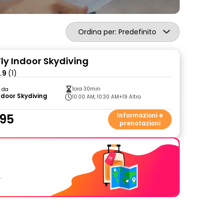
Ordina per: Predefinito
Fly Indoor Skydiving
.9
(1)
1ora 30min
o da
Indoor Skydiving
10:00 AM, 10:30 AM
+19 Altro
95
Informazioni e
prenotazioni
.