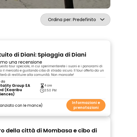
Ordina per: Predefinito
uito di Diani: Spiaggia di Diani
primo una recensione
esto tour speciale, in cui sperimenterete i suoni e i panorami di
 il mercato e gustando cibo di strada sicuro. Il tour offerto da un
tterà di restituire alla comunità. Non mancate!
o da
tality Group EA
4 ore
ed (Kaaribu
3:50 PM
iences)
Informazioni e
nanziato con le mance
prenotazioni
ro della città di Mombasa e cibo di