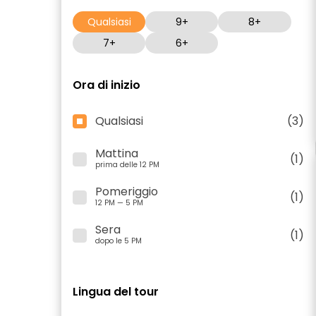
Qualsiasi
9+
8+
7+
6+
Ora di inizio
Qualsiasi
(3)
Mattina
(1)
prima delle 12 PM
Pomeriggio
(1)
12 PM — 5 PM
Sera
(1)
dopo le 5 PM
Lingua del tour