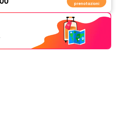
00
prenotazioni
.