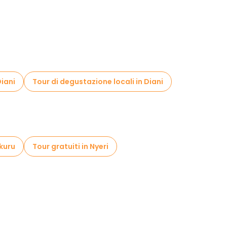
Diani
Tour di degustazione locali in Diani
akuru
Tour gratuiti in Nyeri