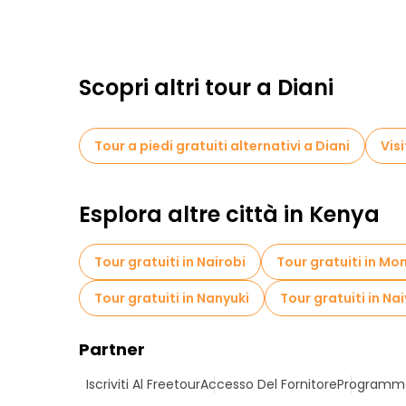
Scopri altri tour a Diani
Tour a piedi gratuiti alternativi a Diani
Vis
Esplora altre città in Kenya
Tour gratuiti in Nairobi
Tour gratuiti in M
Tour gratuiti in Nanyuki
Tour gratuiti in Na
Partner
Iscriviti Al Freetour
Accesso Del Fornitore
Programma 