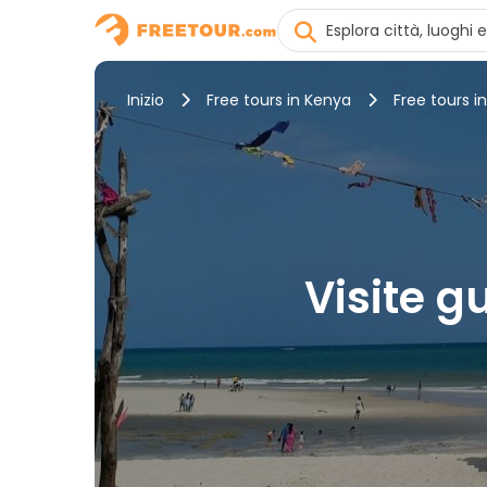
Inizio
Free tours in Kenya
Free tours in
Visite g