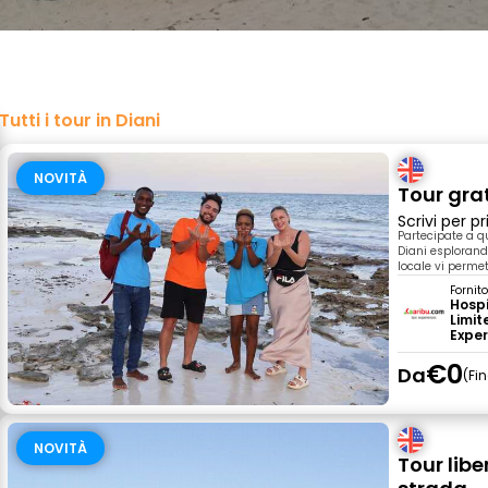
Tutti i tour in Diani
NOVITÀ
Tour grat
Scrivi per 
Partecipate a qu
Diani esplorando
locale vi perme
Fornit
Hospi
Limit
Exper
€0
Da
Fi
NOVITÀ
Tour libe