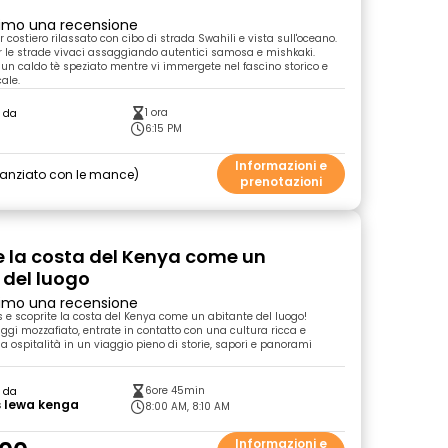
primo una recensione
 costiero rilassato con cibo di strada Swahili e vista sull'oceano.
 le strade vivaci assaggiando autentici samosa e mishkaki.
un caldo tè speziato mentre vi immergete nel fascino storico e
cale.
1 ora
o da
6:15 PM
Informazioni e
nanziato con le mance
prenotazioni
e la costa del Kenya come un
 del luogo
primo una recensione
 e scoprite la costa del Kenya come un abitante del luogo!
ggi mozzafiato, entrate in contatto con una cultura ricca e
a ospitalità in un viaggio pieno di storie, sapori e panorami
6ore 45min
o da
 lewa kenga
8:00 AM, 8:10 AM
Informazioni e