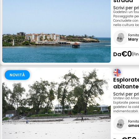
strada
Scrivi per 
Godetevi un tour
Passeggiate per
Concludete con 
nella cultura lo
Fornit
Mary
€0
Da
Fi
NOVITÀ
Esplorat
abitante
Scrivi per 
Unitevi ad Amos
Esplorate paesa
godetevi la cald
indimenticabili.
Fornit
amos