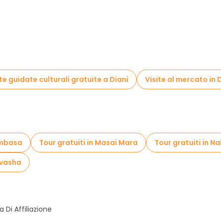
ite guidate culturali gratuite a Diani
Visite al mercato in 
ombasa
Tour gratuiti in Masai Mara
Tour gratuiti in N
ivasha
Di Affiliazione